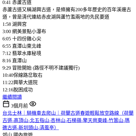
0:41 赤蘆古道
赤蘆古道又稱湖興古道，是條擁有200多年歷史的百年溪邊古
道，曾是清代連結赤皮湖與蘆竹濫兩地的先民要道
1:58 湖興宮
3:00 網美景點小瀑布
6:05 十四份雞心尖
6:55 直潭山東北峰
7:12 翡翠水庫秘境
8:16 直潭山
9:29 冒險開始 (路徑不明不建議獨行)
10:40保線路岔取右
11:22興華大道院
12:16脫困成功
繼續閱讀
3個月前
台北士林｜騎機車去爬山｜荷蘭古道春遊輕鬆放空路線（荷蘭
古道-高頂山-北五指山-杏林山-石梯嶺-擎天崗東峰-竹篙山-瑪
礁古道-新圳頭山-清風亭）
郊山
國內旅遊