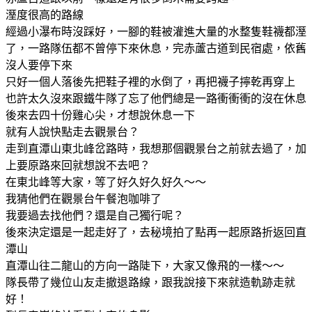
溼度很高的路線
經過小瀑布時沒踩好，一腳的鞋被灌進大量的水整隻鞋襪都溼
了，一路隊伍都不曾停下來休息，完赤蘆古道到民宿處，依舊
沒人要停下來
只好一個人落後先把鞋子裡的水倒了，再把襪子擰乾再穿上
也許太久沒來跟鐵牛隊了忘了他們總是一路衝衝衝的沒在休息
後來去四十份雞心尖，才想說休息一下
就有人說快點走去觀景台？
走到直潭山東北峰岔路時，我想那個觀景台之前就去過了，加
上要原路來回就想說不去吧？
在東北峰等大家，等了好久好久好久～～
我猜他們在觀景台午餐泡咖啡了
我要過去找他們？還是自己獨行呢？
後來決定還是一起走好了，去秘境拍了點再一起原路折返回直
潭山
直潭山往二龍山的方向一路陡下，大家又像飛的一樣～～
隊長帶了幾位山友走撤退路線，跟我說接下來就造軌跡走就
好！