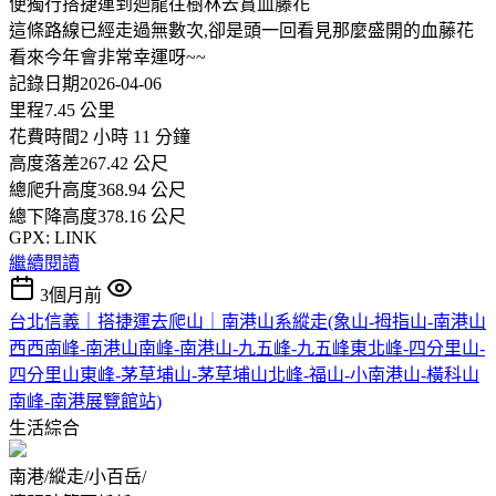
便獨行搭捷運到迴龍往樹林去賞血藤花
這條路線已經走過無數次,卻是頭一回看見那麼盛開的血藤花
看來今年會非常幸運呀~~
記錄日期2026-04-06
里程7.45 公里
花費時間2 小時 11 分鐘
高度落差267.42 公尺
總爬升高度368.94 公尺
總下降高度378.16 公尺
GPX: LINK
繼續閱讀
3個月前
台北信義｜搭捷運去爬山｜南港山系縱走(象山-拇指山-南港山
西西南峰-南港山南峰-南港山-九五峰-九五峰東北峰-四分里山-
四分里山東峰-茅草埔山-茅草埔山北峰-福山-小南港山-橫科山
南峰-南港展覽館站)
生活綜合
南港/縱走/小百岳/