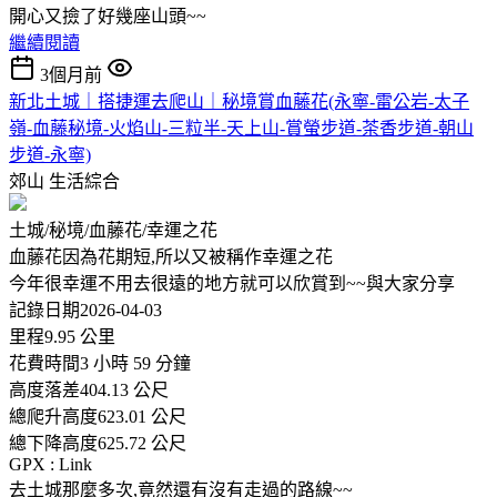
開心又撿了好幾座山頭~~
繼續閱讀
3個月前
新北土城｜搭捷運去爬山｜秘境賞血藤花(永寧-雷公岩-太子
嶺-血藤秘境-火焰山-三粒半-天上山-賞螢步道-茶香步道-朝山
步道-永寧)
郊山
生活綜合
土城/秘境/血藤花/幸運之花
血藤花因為花期短,所以又被稱作幸運之花
今年很幸運不用去很遠的地方就可以欣賞到~~與大家分享
記錄日期2026-04-03
里程9.95 公里
花費時間3 小時 59 分鐘
高度落差404.13 公尺
總爬升高度623.01 公尺
總下降高度625.72 公尺
GPX : Link
去土城那麼多次,竟然還有沒有走過的路線~~