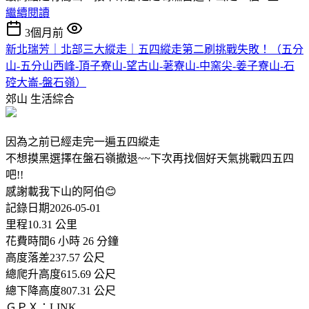
繼續閱讀
3個月前
新北瑞芳｜北部三大縱走｜五四縱走第二刷挑戰失敗！（五分
山-五分山西峰-頂子寮山-望古山-荖寮山-中窯尖-姜子寮山-石
硿大崙-盤石嶺）
郊山
生活綜合
因為之前已經走完一遍五四縱走
不想摸黑選擇在盤石嶺撤退~~下次再找個好天氣挑戰四五四
吧!!
感謝載我下山的阿伯😊
記錄日期2026-05-01
里程10.31 公里
花費時間6 小時 26 分鐘
高度落差237.57 公尺
總爬升高度615.69 公尺
總下降高度807.31 公尺
ＧＰＸ：LINK