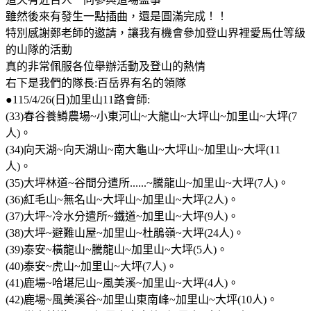
雖然後來有發生一點插曲，還是圓滿完成！！
特別感謝鄭老師的邀請，讓我有機會參加登山界裡愛馬仕等級
的山隊的活動
真的非常佩服各位舉辦活動及登山的熱情
右下是我們的隊長:百岳界有名的領隊
●115/4/26(日)加里山11路會師:
(33)春谷養鱒農場~小東河山~大龍山~大坪山~加里山~大坪(7
人)。
(34)向天湖~向天湖山~南大龜山~大坪山~加里山~大坪(11
人)。
(35)大坪林道~谷間分遣所......~騰龍山~加里山~大坪(7人)。
(36)紅毛山~無名山~大坪山~加里山~大坪(2人)。
(37)大坪~冷水分遣所~鐵道~加里山~大坪(9人)。
(38)大坪~避難山屋~加里山~杜鵑嶺~大坪(24人)。
(39)泰安~橫龍山~騰龍山~加里山~大坪(5人)。
(40)泰安~虎山~加里山~大坪(7人)。
(41)鹿場~哈堪尼山~風美溪~加里山~大坪(4人)。
(42)鹿場~風美溪谷~加里山東南峰~加里山~大坪(10人)。