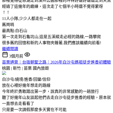
那裡覺得從慈湖走到溪州公園那裡的坪林好遠好遠還走到天黑
經過了這幾年的磨練，這次走了七個半小時還不覺得累呀
！！
11人小隊,少少人都走在一起
舊崗哨
最高點:白石山
第一次走到石龜坑山,這是五溪縱走必經的路線,一路攀爬
很多舊的回憶和新的人事物夾雜著,我們應該繼續向前看!
繼續閱讀
3個月前
苗栗通霄｜台版朝聖之路｜2026年白沙屯媽祖徒步進香初體驗
桃園 | 新竹 | 苗栗
國內旅遊
白沙屯/繞境/進香/回鑾/信仰
放在心裡好幾年想走的路線
今年終於勇敢踏出第一步，說真的非常感動的一趟旅行
聽了好幾年山友談起他們去走白沙屯徒步進香的經驗，原本就
一直想去走看看了
只是要一次請假那麼多天實在不可能