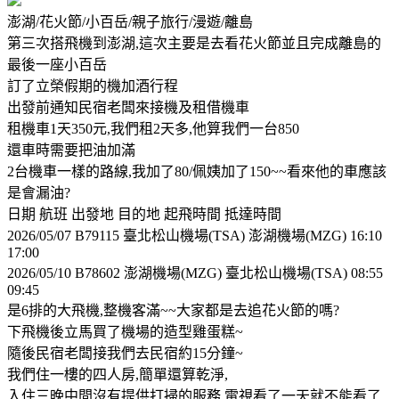
澎湖/花火節/小百岳/親子旅行/漫遊/離島
第三次搭飛機到澎湖,這次主要是去看花火節並且完成離島的
最後一座小百岳
訂了立榮假期的機加酒行程
出發前通知民宿老闆來接機及租借機車
租機車1天350元,我們租2天多,他算我們一台850
還車時需要把油加滿
2台機車一樣的路線,我加了80/佩姨加了150~~看來他的車應該
是會漏油?
日期 航班 出發地 目的地 起飛時間 抵達時間
2026/05/07 B7­9115 臺北松山機場(TSA) 澎湖機場(MZG) 16:10
17:00
2026/05/10 B7­8602 澎湖機場(MZG) 臺北松山機場(TSA) 08:55
09:45
是6排的大飛機,整機客滿~~大家都是去追花火節的嗎?
下飛機後立馬買了機場的造型雞蛋糕~
隨後民宿老闆接我們去民宿約15分鐘~
我們住一樓的四人房,簡單還算乾淨,
入住三晚中間沒有提供打掃的服務,電視看了一天就不能看了