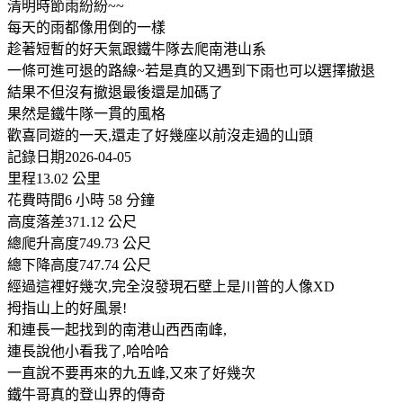
清明時節雨紛紛~~
每天的雨都像用倒的一樣
趁著短暫的好天氣跟鐵牛隊去爬南港山系
一條可進可退的路線~若是真的又遇到下雨也可以選擇撤退
結果不但沒有撤退最後還是加碼了
果然是鐵牛隊一貫的風格
歡喜同遊的一天,還走了好幾座以前沒走過的山頭
記錄日期2026-04-05
里程13.02 公里
花費時間6 小時 58 分鐘
高度落差371.12 公尺
總爬升高度749.73 公尺
總下降高度747.74 公尺
經過這裡好幾次,完全沒發現石壁上是川普的人像XD
拇指山上的好風景!
和連長一起找到的南港山西西南峰,
連長說他小看我了,哈哈哈
一直說不要再來的九五峰,又來了好幾次
鐵牛哥真的登山界的傳奇