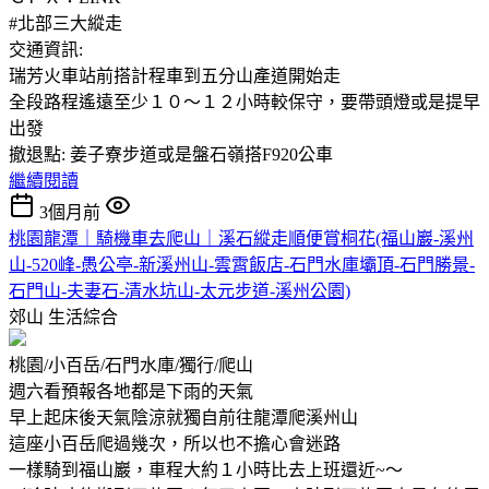
#北部三大縱走
交通資訊:
瑞芳火車站前搭計程車到五分山產道開始走
全段路程遙遠至少１０～１２小時較保守，要帶頭燈或是提早
出發
撤退點: 姜子寮步道或是盤石嶺搭F920公車
繼續閱讀
3個月前
桃園龍潭｜騎機車去爬山｜溪石縱走順便賞桐花(福山巖-溪州
山-520峰-愚公亭-新溪州山-雲霄飯店-石門水庫壩頂-石門勝景-
石門山-夫妻石-清水坑山-太元步道-溪州公園)
郊山
生活綜合
桃園/小百岳/石門水庫/獨行/爬山
週六看預報各地都是下雨的天氣
早上起床後天氣陰涼就獨自前往龍潭爬溪州山
這座小百岳爬過幾次，所以也不擔心會迷路
一樣騎到福山巖，車程大約１小時比去上班還近~～