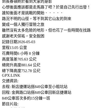
到長春嶺終於看到大家的身影
心想後面應該都是走馬路了吧？於是自己先行出發！
誰知後面才是挑戰的開始．．．．．
路況不明的山徑，等不到其它山友的到來
變成一個人獨行冒險之旅
雖然沒有太多危險的地形，但也花了一些時間在找路
感謝老天保祐，安全脫困
記錄日期2026-05-03
里程13.05 公里
花費時間6 小時 8 分鐘
高度落差705.63 公尺
總爬升高度881.64 公尺
總下降高度752.78 公尺
GPX:LINK
交通資訊:
去程: 新店捷運站搭849公車至小粗坑站
回程: 金興路口站搭849公車回新店捷運站
849公車班次多約15分鐘一班
節目片段: