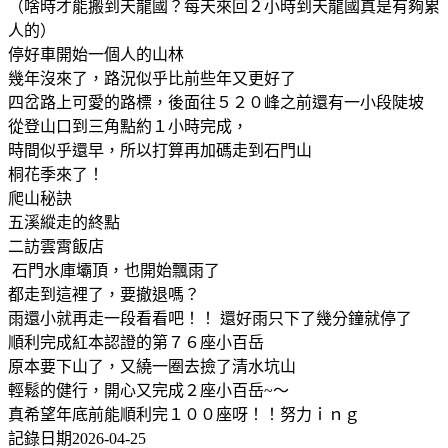
（啥時才能搬到天龍國？每天來回２小時到天龍國真是有夠累
人的）
停好車開始一個人的山林
幾年沒來了，路況似乎比前些年又更好了
四岔路上可愛的路標，後面往５２０峰之前還有一小段陡坡
從登山口到三角點約１小時完成，
時間似乎還早，所以打算再加碼走到石門山
桐花季來了！
爬山秘訣
五溪縱走的終點
二訪雲霄飯店
石門水庫壩頂，也開始飄雨了
都走到這裡了，要撤退嗎？
雨還小就再走一段看看吧！！ 還好雨只下了幾分鐘就停了
順利完成紅本認證的第７６座小百岳
原本要下山了，又繞一圈去撿了清水坑山
輕鬆的健行，開心又完成２座小百岳~～
真希望年底前能順利完１００座呀！！努力ｉｎｇ
記錄日期2026-04-25