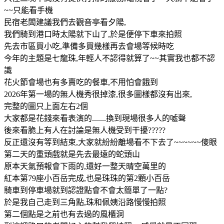
~~只能看手機
民宿老闆建議我們去觀音亭看夕陽,
我們騎到港口時太陽就下山了,於是便停下車來拍照
先去市區買小吃,準備多買幾樣再去會場等候時吃
今年的主題是七龍珠,年輕人不認得就算了~~其實我也都不認
識
花火節會場也有多賣吃的餐車,不用怕會餓到
2026年第一場的無人機秀很掉漆,很多圖樣都沒有出來,
完整的圖只上面左右2個
大家都是花錢來看表演的.......換到現場很多人的噓聲
後來看脆上有人在討論是無人機受到干擾?????
反正還沒有等到結束,大家就紛紛離場看不下去了~~~~~~傻眼
第二天的重頭戲就是先去最遠的蛇頭山
原本天氣預報會下雨的,還好一整天晴空萬里的
紅本第79座小百岳完成,也是珠珠的第2顆小百岳
騎車到停車場就到認證點會不會太簡單了一點?
於是我自己走到三角點,珠和佩姨沿路慢慢拍照
第二個點是之前也有去過的風櫃洞