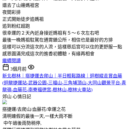
還去了山邊媽祖宮
夜間彩排
正式開始徒步追媽祖
追到粉紅超跑
很幸運的２天內近身接近媽祖有５～６次左右吧
最後一晚媽祖駐駕在通霄鎮公所，相信也是最好的方排
這樣可以分流這次的人流，這樣慈后宮可以住的更舒服一點
感恩圓滿完成這次的進香初體驗，有緣再相會
繼續閱讀
3個月前
新北樹林｜搭捷運去爬山｜半日輕鬆路線｜迴樹縱走賞血藤
(迴龍捷運站-武器公園-三福山-三角埔頂山-大同山觀景平台-青
龍嶺-血藤花-南寮福德宮-樹林山-樹林火車站)
郊山
心情日記
搭捷運/去爬山/血藤花/幸運之花
清明連假的最後一天,一樣大雨不斷
中午過後雨勢稍停,