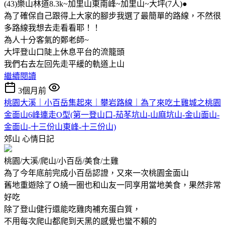
(43)樂山林道8.3k~加里山東南峰~加里山~大坪(7人)●
為了確保自己跟得上大家的腳步我選了最簡單的路線，不然很
多路線我想去走看看耶！！
為人十分客氣的鄭老師~
大坪登山口陡上休息平台的流籠頭
我們右去左回先走平緩的軌道上山
繼續閱讀
3個月前
桃園大溪｜小百岳集起來｜攀岩路線｜為了來吃土雞城之桃園
金面山6峰連走O型(第一登山口-茄苳坑山-山麻坑山-金山面山-
金面山-十三份山東峰-十三份山)
郊山
心情日記
桃園/大溪/爬山/小百岳/美食/土雞
為了今年底前完成小百岳認證，又來一次桃園金面山
舊地重遊除了Ｏ繞一圈也和山友一同享用當地美食，果然非常
好吃
除了登山健行還能吃雞肉補充蛋白質，
不用每次爬山都爬到天黑的感覺也蠻不賴的