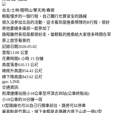
台北/士林/陽明山/擎天崗/春遊
輕鬆慢步的一個行程，自己獨行也算安全的路線
很久沒參加北岳的活動，這次看到是進桑帶隊的B行程，很好
奇他要繞多遠就一起參加了
路程雖然長但是都很好走，蠻輕鬆的進桑給大家很多時間在草
原上放空看景的
記錄日期2026-05-02
里程13.00 公里
花費時間6 小時 15 分鐘
高度落差610.13 公尺
總爬升高度854.43 公尺
總下降高度843.62 公尺
gpx: LINK
交通資訊:
劍潭捷運站搭小18公車至坪頂古圳站(公車終點站)
小18公車約30分鐘一班
O型路線也可以自己行開車前往，路旁可以停車
最高點是竹篙山，接下來都是走瑪礁古道下山走一個O型