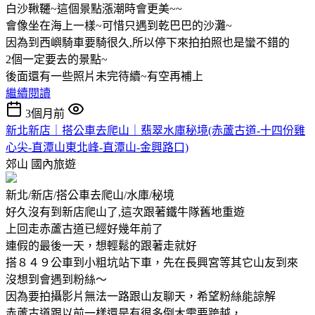
白沙鞦韆~這個景點漲潮時會更美~~
會像坐在海上一樣~可惜只遇到乾巴巴的沙灘~
因為到西嶼騎車要騎很久,所以停下來拍拍照也是蠻不錯的
2個一定要去的景點~
後面還有一些照片未完待續~有空再補上
繼續閱讀
3個月前
新北新店｜搭公車去爬山｜翡翠水庫秘境(赤蘆古道-十四份雞
心尖-直潭山東北峰-直潭山-金興路口)
郊山
國內旅遊
新北/新店/搭公車去爬山/水庫/秘境
好久沒有到新店爬山了,這次跟著鐵牛隊舊地重遊
上回走赤蘆古道已經好幾年前了
連假的最後一天，想輕鬆的跟著走就好
搭８４９公車到小粗坑站下車，先在長興宮等其它山友到來
沒想到會遇到粉絲～
因為要拍攝影片無法一路跟山友聊天，希望粉絲能諒解
赤蘆古道跟以前一樣還是有很多倒木需要跨越，