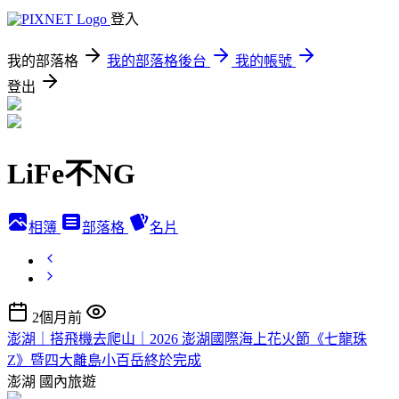
登入
我的部落格
我的部落格後台
我的帳號
登出
LiFe不NG
相簿
部落格
名片
2個月前
澎湖｜搭飛機去爬山｜2026 澎湖國際海上花火節《七龍珠
Z》暨四大離島小百岳終於完成
澎湖
國內旅遊