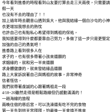
今年看到進香的時程看到山友要打算去走三天兩夜，只需要請
假一天
也沒有不去的理由了！！
加上過年時去觀音山遇到吳大，他與我結緣一個白沙屯的小神
衣更增加我想去的熱忱
也許自己也有點私心希望得到媽祖的保祐，
我知道要得到什麼都要靠自己努力，多做了這一步只是更堅定
加強的自己的勇氣吧！
進香路上看到很多人在
求子的，也有很多帶著小孩來還願的
求姻緣的，就和另一半來還願
求身體健康的，就來發結緣品還願
路上大家訴說著自己與媽祖的故事，非常神奇
信者恆信，
我們就帶著虔誠的心跟著媽祖走一段
4/18~20雖然走得是輕鬆路線但仍感動滿滿的！
一趟海線的旅程
兩晚住宿的慈后宮，可以洗澡還有吃不完的食物
第一天先到拱天宮拜拜，怕最後一天會擠不進來