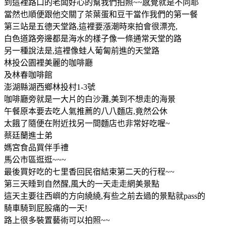
到這裡路口的老闆好心的幫我們拍照~~感覺就是不同耶
當然也順便跟他交關了茶葉蛋和豆干當作我們的第一餐
第三站是五德天堂路,這裡要漲潮時來拍會很漂亮,
白色道路旁邊都是海水的樣子像一條通常天堂的路
另一種說法是,這裡像蛙人葡匐前進的天堂路
林投公園裡美麗的咖啡廳
及林春咖啡館
澎湖縣湖西鄉林投村1-3號
咖啡廳旁就是一大片的白沙灘,美到不想走的海景
午餐原本要去吃人氣推薦的八八麵店,竟然公休
太餓了隨便在附近找另一間麵店也非常好吃喔~
蔡廷蘭進士弟
媽宮食品買伴手禮
馬公市區逛逛~~~
最後買好吃的七里香回民宿結束第二天的行程~~
第三天睡到自然醒,風大的一天走走網美景點
這天主要往西嶼的方向繞繞,有些之前去過的景點就pass的
騎車騎到屁股痛的一天!
路上很多裝置藝術可以拍照~~