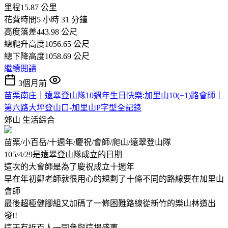
里程15.87 公里
花費時間5 小時 31 分鐘
高度落差443.98 公尺
總爬升高度1056.65 公尺
總下降高度1058.69 公尺
繼續閱讀
3個月前
苗栗南庄｜遠翠登山隊10週年生日快樂:加里山10(+1)路會師｜
第六路大坪登山口-加里山P字型全記錄
郊山
生活綜合
苗栗/小百岳/十週年/慶祝/會師/爬山/遠翠登山隊
105/4/29是遠翠登山隊成立的日期
這次的大會師是為了慶祝成立十週年
早在年初鄭老師就很用心的規劃了十條不同的路線要在加里山
會師
最後超極健腳組又加碼了一條困難路線從新竹的樂山林道出
發!!
這天有近百人一同參與這場盛事