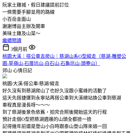
阮家土雞城，假日建議提前訂位
一條需要手腳並用的路線
小百岳金面山
謝謝博益主辦及開車
美味土雞及山菜～
繼續閱讀
3個月前
桃園大溪｜搭公車去爬山｜慈湖山系O型縱走（慈湖-雕塑公
園-草嶺山-石厝坑山-白石山-石龜坑山-頭寮山）
郊山
心情日記
桃園/大溪/搭公車/慈湖/縱走
好久沒有到慈湖爬山了也好久沒跟小蜜峰的活動了
這天先搭捷運到永寧站再搭公車到大溪總站換公車到慈湖
車程真是漫長呀～～～
到了慈湖後景色依舊，拍完合照後開始這天的行程
預計走個O型把慈湖週邊的山頭全都撿一撿
記得幾年前還是登山小白時跟泰山登山隊來過一回