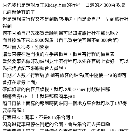
原先我也是想說反正Kkday上面的行程一日遊的才300百多塊
已經超便宜的了
但是想想這行程又不是到飯店接送，而是要自己一早到旅行社
報到
何不甘脆自己先來買票順利還可以知道旅行社在那兒呢 ?
而且換匯下來219000越盾（自己買更便宜還不到300台幣）
店裡面人很多，別緊張
購票直接在進門後的左手邊櫃台，櫃台有行程的價目表
當然要事先做好功課想要什麼行程可以先在官網上看好，可以
先把代號記下來跟櫃台人員說，
日期／人數／行程編號 還有旅客的姓名(其中隨便一位的即可
會打在票券上面)
確認訂票的內容無誤後，就可以到cashier 付錢結帳囉
鏘鏘票券GET！！就是那麼簡單拉!!
隔日再依上面寫的報到時間來同一個地方集合就可以了!!記得
要準時喔!!
行程是8:15開車，不是8:15集合阿!!
因為遊覽車是停在附近的公園，會先集合走去搭車呦