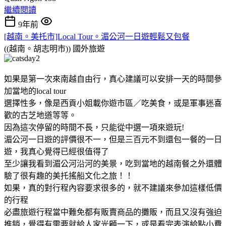
繼續閱讀
9年前
[越南。美托市]Local Tour。湄公河一日遊輕鬆又包餐
((越南。胡志明市))
國外旅遊
如果是第一次來南越自由行，真心建議可以安排一天的時間參
加當地的local tour
選擇性多，像是西貢小姐載你遊市區／吃美食，或是軍事迷喜
歡的古芝地道等等。
因為這次停留的時間不長，只能從中選一項來遊玩!
湄公河一日遊的評價很不一，但是三百元不到還包一餐的一日
遊，我真心覺得已經很值得了
至少讓我看到湄公河沿河的美景，吃到當地的越南餐之外還體
驗了很有趣的美托搖船文化之旅！！
如果，真的對行程內容要求很多的，就不建議來參加這樣低價
的行程
必盡旅遊行程當中難免都有販賣商品的攤販，而且又沒有強迫
推銷，覺得有需要就給人家光顧一下，或是看完表演給點小費