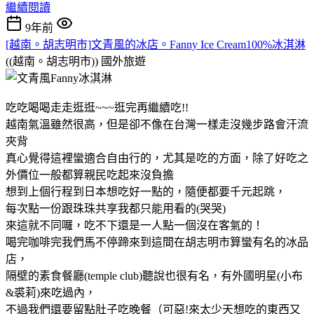
繼續閱讀
9年前
[越南。胡志明市]文青風的冰店。Fanny Ice Cream100%冰淇淋
((越南。胡志明市))
國外旅遊
吃吃喝喝走走逛逛~~~逛完再繼續吃!!
越南氣溫雖然很高，但是卻不像在台灣一樣走沒幾步路會汗流
夾背
真心覺得這裡蠻適合自由行的，尤其是吃的方面，除了好吃之
外價位一般都算親民吃起來沒負擔
想到上個行程到日本想吃好一點的，隨便都要千元起跳，
每次點一份跟珠珠共享我都只能用看的(哭哭)
來這就不同囉，吃不下還是一人點一個沒在客氣的！
喝完咖啡完我們馬不停蹄來到這間在胡志明市算蠻有名的冰品
店，
隔壁的素食餐廳(temple club)聽說也很有名，有外國明星(小布
&裘莉)來吃過內，
不過我們還要留點肚子吃晚餐（可惡!來太少天想吃的東西又