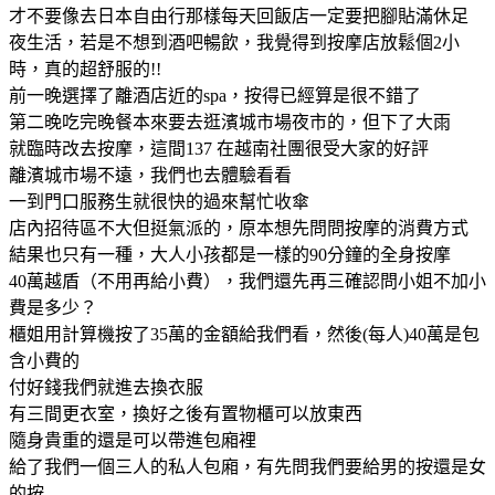
才不要像去日本自由行那樣每天回飯店一定要把腳貼滿休足
夜生活，若是不想到酒吧暢飲，我覺得到按摩店放鬆個2小
時，真的超舒服的!!
前一晚選擇了離酒店近的spa，按得已經算是很不錯了
第二晚吃完晚餐本來要去逛濱城市場夜市的，但下了大雨
就臨時改去按摩，這間137 在越南社團很受大家的好評
離濱城市場不遠，我們也去體驗看看
一到門口服務生就很快的過來幫忙收傘
店內招待區不大但挺氣派的，原本想先問問按摩的消費方式
結果也只有一種，大人小孩都是一樣的90分鐘的全身按摩
40萬越盾（不用再給小費），我們還先再三確認問小姐不加小
費是多少？
櫃姐用計算機按了35萬的金額給我們看，然後(每人)40萬是包
含小費的
付好錢我們就進去換衣服
有三間更衣室，換好之後有置物櫃可以放東西
隨身貴重的還是可以帶進包廂裡
給了我們一個三人的私人包廂，有先問我們要給男的按還是女
的按