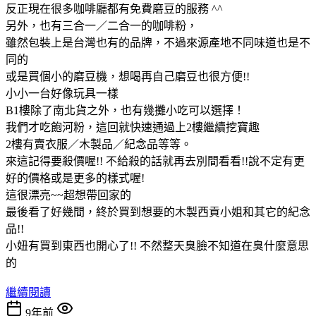
反正現在很多咖啡廳都有免費磨豆的服務 ^^
另外，也有三合一／二合一的咖啡粉，
雖然包裝上是台灣也有的品牌，不過來源產地不同味道也是不
同的
或是買個小的磨豆機，想喝再自己磨豆也很方便!!
小小一台好像玩具一樣
B1樓除了南北貨之外，也有幾攤小吃可以選擇！
我們才吃飽河粉，這回就快速通過上2樓繼續挖寶趣
2樓有賣衣服／木製品／紀念品等等。
來這記得要殺價喔!! 不給殺的話就再去別間看看!!說不定有更
好的價格或是更多的樣式喔!
這很漂亮~~超想帶回家的
最後看了好幾間，終於買到想要的木製西貢小姐和其它的紀念
品!!
小妞有買到東西也開心了!! 不然整天臭臉不知道在臭什麼意思
的
繼續閱讀
9年前