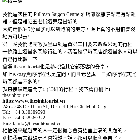
我們這次住的 Pullman Saigon Centre 酒店雖然離景點是有點距
離，但是離范五老街還算是蠻近的
大約走個3~5分鐘就可以到熱鬧的地方，晚上真的不用怕會沒
地方可以去!
第一晚我們吃完飯就坐車到這買第二日要去遊湄公河的行程
一條路上還蠻多間旅行社的，我看幾乎每間店都還蠻多人可以
自己行比較一下
會選 thesinhtourist也是參考過其它部落客的分享，
加上Kkday賣的行程也是這間，而且老爸說一日遊的行程其實
每間都差不多的!!
就直接鎖定這間了!! (詳細的行程，我下篇再補上)
thesinhtourist
https://www.thesinhtourist.vn
246 - 248 De Tham St., District 1,Ho Chi Minh City
Tel: +84.8.38389593
Fax: +84.8.38369322
Email: info@thesinhtourist.vn
相信沒來過越南的人一定很擔心會有語言上溝的問題的，
別怕我英文很破更不會說越南話，都可以順利買票了，