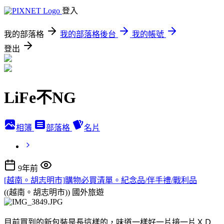
登入
我的部落格
我的部落格後台
我的帳號
登出
LiFe不NG
相簿
部落格
名片
9年前
[越南。胡志明市]購物必買清單。紀念品/伴手禮/戰利品
((越南。胡志明市))
國外旅遊
目前買到的新包裝是長這樣的，味道一樣好一片接一片ＸＤ