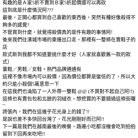
有趣的是Ａ家5折不賣到Ｂ家5折起價還可以再砍
這到底是什麼情況阿???
最後，正開心都買到自己喜歡的東西後，突然有種好像殺得不
夠多的感覺?
不管買到什麼，就覺得殺價真的是件有趣的事情阿!
後來我們往濱城市場的東邊出口走，那裡有一整條在賣鞋子的
店
款式新到我都不知道要挑什麼才好（人家就喜歡舊一款的款
式）
童鞋／男鞋／女鞋。熱門品牌通通有
這裡不像市場內可以殺價，因為價位都算是蠻低的了，所以大
約只能小殺個5萬意思一下
在這我們也淪陷了一人外帶一雙鞋 @@ (不買對不起自己阿!!)
這條也有賣包包和北臉的羽絨衣，想挖寶的不要錯過這條街囉
~
誇張內，我們在這幾乎花光身上的錢了!!
是說也差不多快回台灣了，花光剛剛好而已阿!!
下一篇是我們在越南最後的晚餐，路邊小吃都沒機會吃到拍拍
留到下回再來吃吧!!