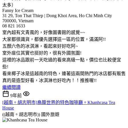
太多）
Fanny Ice Cream
31 29, Ton That Thiep | Dong Khoi Area, Ho Chi Minh City
700000, Vietnam
08 821 1633
室內超有文青風的，好像圖書館的感覺~~
大家都很識貨，都優先選擇這一區的位置，滿滿阿!!
五顏六色的冰淇淋，看起來好好吃阿~
室外座位其實也挺好的，很有外國氛圍!
這裡的冰品跟前一天吃過的看來高級一點，價位也比較便宜
些!
看來椰子冰是這越南的特色，連著這兩間熱門的冰店都有販售
真的是造型好看，冰淇淋也好吃內！！推推喔!!
繼續閱讀
9年前
[越南。胡志明市]鳥籠世界的特色咖啡廳。Khanhcasa Tea
House
((越南。胡志明市))
國外旅遊