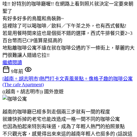
哇!! 好特別的咖啡廳喔!! 在網路上看到照片就決定一定要來朝
聖了
有好多好多的鳥籠和鳥裝飾~
這裡除了可以喝咖啡／飲料／下午茶之外，也有西式餐點!
若是用餐時間來這也是個挺不錯的選擇，西式牛排餐只要2~3
百台幣而已CP值算是挺高的
地點離咖啡公寓不遠在就在咖啡公遇的下一條街上，華麗的大
門很難讓人錯過它拉!!
繼續閱讀
9年前
[越南。胡志明市]熱門打卡文青風景點。像格子趣的咖啡公寓
(The cafe Apartment)
((越南。胡志明市))
國外旅遊
越南的咖啡廳已經多到走個兩三步就有一間的程度
就連快拆掉的老宅也能改造成一格一間不同的咖啡公寓
也因為拍起來特別有味道，成為了年輕人熱門的拍照景點
不只觀光客，感覺得出來來這的越南年輕人也挺多的 (話說這