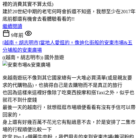
裡的消費其實不算太低)
建於20世紀中期的老宅何時會拆還不知道，我想至少在2017年
底前都還有機會去看體驗看看的!!
繼續閱讀
9年前
[越南。胡志明市]當地人愛逛的。像迪化街般的安東市場&五
分埔般的安東廣場
((越南。胡志明市))
國外旅遊
來越南遊玩不像到其它國家總有一大堆必買清單(或是親友要
求的代購物品)，也搞得自己是去購物而不是真正的旅行
也因為這樣來這裡好像除了吃東西按摩和搭Taxi之外，似乎也
就花不到什麼錢
最後一天的越南行，就想逛逛市場順便看看有沒有手信可以帶
回家的，
身上還有好幾百萬不花光它有點過意不去，於是安排了二集市
場的行程順便比較一下
吃完 Pho Le錦麗牛肉粉 ，我們用走的來到安東市場(離河粉約