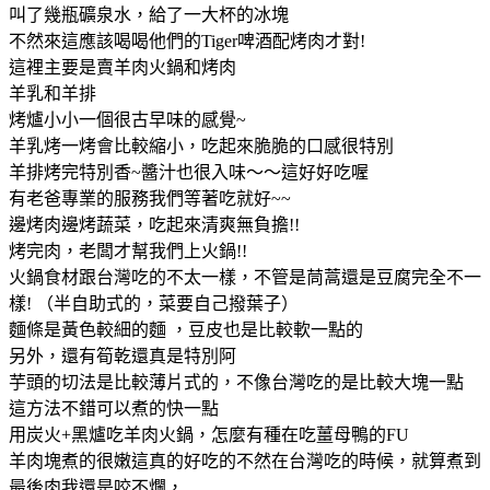
叫了幾瓶礦泉水，給了一大杯的冰塊
不然來這應該喝喝他們的Tiger啤酒配烤肉才對!
這裡主要是賣羊肉火鍋和烤肉
羊乳和羊排
烤爐小小一個很古早味的感覺~
羊乳烤一烤會比較縮小，吃起來脆脆的口感很特別
羊排烤完特別香~醬汁也很入味～～這好好吃喔
有老爸專業的服務我們等著吃就好~~
邊烤肉邊烤蔬菜，吃起來清爽無負擔!!
烤完肉，老闆才幫我們上火鍋!!
火鍋食材跟台灣吃的不太一樣，不管是茼蒿還是豆腐完全不一
樣! （半自助式的，菜要自己撥葉子）
麵條是黃色較細的麵 ，豆皮也是比較軟一點的
另外，還有筍乾還真是特別阿
芋頭的切法是比較薄片式的，不像台灣吃的是比較大塊一點
這方法不錯可以煮的快一點
用炭火+黑爐吃羊肉火鍋，怎麼有種在吃薑母鴨的FU
羊肉塊煮的很嫩這真的好吃的不然在台灣吃的時候，就算煮到
最後肉我還是咬不爛，