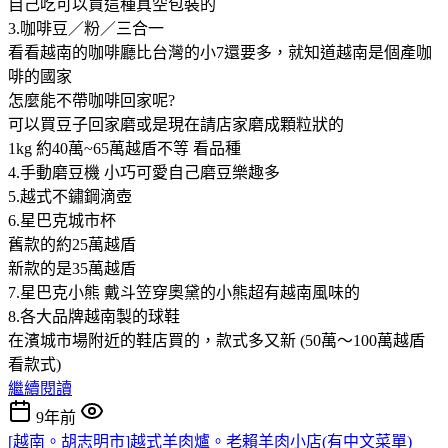
自己吃可以買這種真空包裝的
3.咖啡豆／粉／三合一
看看越南的咖啡廳比台灣的小7還要多，就知道越南是個產咖
啡的國家
怎麼能不帶咖啡回家呢?
可以買豆子回家磨或是現在請店家磨成顆粒狀的
1kg 約40萬~65萬越盾不等 看品種
4.手動磨豆機 小巧可愛自己磨豆樂趣多
5.越式不鏽鋼滴壺
6.星巴克城市杯
舊款的約25萬越盾
新款的是35萬越盾
7.星巴克小熊 戴斗笠穿奧黛的小熊超有越南風味的
8.各大品牌越南製的球鞋
在濱城市場附近的鞋店買的，款式多又新 (50萬～100萬越盾
看款式)
繼續閱讀
9年前
[越南。胡志明市]越式羊肉爐。老賴羊肉小店(有中文菜單)