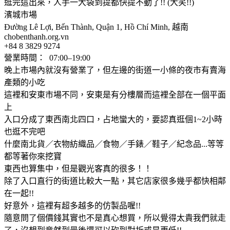
逛完這出來，人手一大袋到提都快提不動了!! (大笑!!)
濱城市場
Đường Lê Lợi, Bến Thành, Quận 1, Hồ Chí Minh, 越南
chobenthanh.org.vn
+84 8 3829 9274
營業時間： 07:00–19:00
晚上市場內就沒有營業了，但左邊的街道一小條的夜市有賣海
產類的小吃
這裡和安東市場不同，安東是有分樓層而這裡全部在一個平面
上
入口分成了東西南北四口，占地蠻大的，要認真逛個1~2小時
也逛不完吧
什麼南北貨／衣物紡織品／食物／手錶／鞋子／紀念品...等等
都等著你來挖寶
東西也算集中，但是觀光客真的很多！！
除了入口直行的街道比較大一點，其它店家很多幾乎都快相鄰
在一起!!
好意外，這裡有超多越多的仿製品喔!!
隨意問了個價錢其實也不是真心想買，所以覺得太貴我們就走