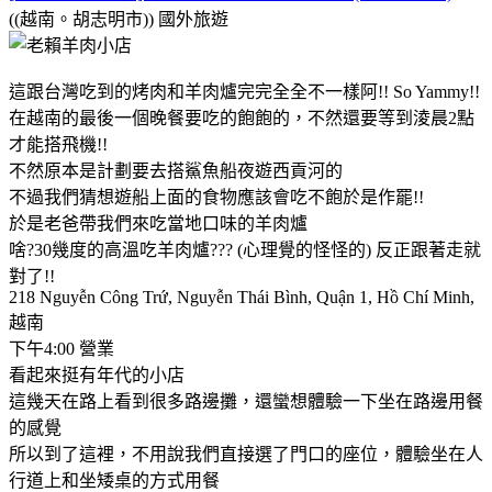
((越南。胡志明市))
國外旅遊
這跟台灣吃到的烤肉和羊肉爐完完全全不一樣阿!! So Yammy!!
在越南的最後一個晚餐要吃的飽飽的，不然還要等到淩晨2點
才能搭飛機!!
不然原本是計劃要去搭鯊魚船夜遊西貢河的
不過我們猜想遊船上面的食物應該會吃不飽於是作罷!!
於是老爸帶我們來吃當地口味的羊肉爐
啥?30幾度的高溫吃羊肉爐??? (心理覺的怪怪的) 反正跟著走就
對了!!
218 Nguyễn Công Trứ, Nguyễn Thái Bình, Quận 1, Hồ Chí Minh,
越南
下午4:00 營業
看起來挺有年代的小店
這幾天在路上看到很多路邊攤，還蠻想體驗一下坐在路邊用餐
的感覺
所以到了這裡，不用說我們直接選了門口的座位，體驗坐在人
行道上和坐矮桌的方式用餐