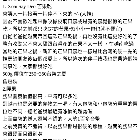
1. Xoai Say Deo 芒果乾
會讓人一片接著一片停不下來的 ^^ (大推)
因為不喜歡吃起來像咬橡皮筋口感或是有的感覺很假的芒果
乾，所以之前都只吃G7的芒果乾(小小一包也就不便宜)
自從老爸從越南帶回這款芒果乾後，再也沒有比這更好吃的了
略有咬勁又不會太甜跟台灣產的芒果不太一樣 ，在越南吃過
當地的芒果之後，新鮮的芒果口感也一樣是比台灣的硬一點的
推薦給朋友後每個都愛上，所以這次的伴手禮我也是帶這個請
同事吃，大家都說好吃！！
500g 價位在250~350台幣之間
舊包裝
2.腰果
腰果營養價值很高，平時可以多吃
到越南也是必要的食物之一喔，有大包裝和小包裝分重量的價
位也不同，聽老爸說最近有漲價的趨勢喔
上面盒裝的送人還蠻不錯的，大約1百多台幣
之前我真的不識貨，以為腰果都是很硬的那種，越南的腰果不
會很硬而且很刷嘴