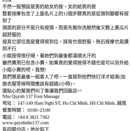
不然一般預設是男的給女的按，女的給男的按
整套按摩包含了上面名片上的12個步驟真的是從頭到腳都有按
到了
頭部的部分不是只有按頭，而是先幫你洗臉然後又敷上黃瓜片
超舒服的
按其它部位我是覺得很到位，踩背也很舒服，熱石按摩也是讚
到不行
小姐按得很仔細，看她們到最後都滿頭大汗的
雖然費用已包含小費，如果真的覺得按得不錯也是可以另外給
小姐小費的吧，我想!
我們算是最後一組客人了吧，一直按到他們快打洋才結束(加
換衣服等候時間應該有超過2小時)，
還貼心的幫我們叫了車讓我們回飯店^^
Nhu Quynh 137 Foot Massage
地址： 147-149 Ham Nghi ST, Ho Chi Minh, Hồ Chí Minh, 越南
營業時間： 10:00–23:00
電話： +84 8 3821 7362
www.quynhnhu137.com
有四間分店，地址如下