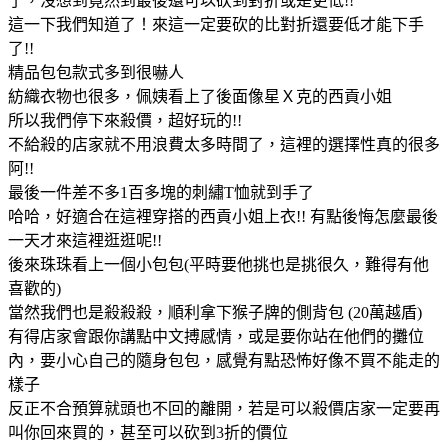
了，沒想到竟然到最後還可以砍到對折或是更低!!
這一下我們知道了！來這一定要砍的比對折還要低才能下手
了!!
精品包包款式多到很嚇人
紡織衣物也很多，佩姨看上了後面像星Ｘ克的西貢小姐
所以我們停下來殺價，超好玩的!!
不給殺的店家就不用浪費太多時間了，這裡的選擇性真的很多
阿!!
最後一件差不多1百多塊的刺繡T恤就到手了
哈哈，好適合在這裡穿搭的西貢小姐上衣!! 有點後悔怎麼最後
一天才來這裡逛逛呢!!
後來珠珠看上一個小包包(平時要他挑也是挑很久，難得有他
喜歡的)
當然我們也是殺殺殺，順利拿下猴子牌的側背包 (20萬越盾)
有得店家會跟你講點中文搏感情，或是要你站在他們的攤位
內，要小心自己的隨身包包，感覺有點恐怖好像不買不能走的
樣子
反正不合預算就頭也不回的離開，若是可以殺價店家一定要再
叫你回來買的，甚至可以砍到3折的價位