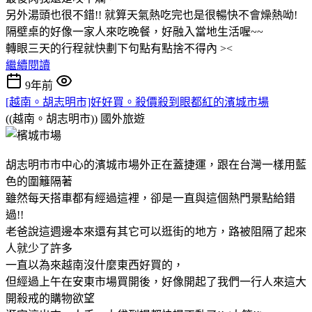
另外湯頭也很不錯!! 就算天氣熱吃完也是很暢快不會燥熱呦!
隔壁桌的好像一家人來吃晚餐，好融入當地生活喔~~
轉眼三天的行程就快劃下句點有點捨不得內 ><
繼續閱讀
9年前
[越南。胡志明市]好好買。殺價殺到眼都紅的濱城市場
((越南。胡志明市))
國外旅遊
胡志明市市中心的濱城市場外正在蓋捷運，跟在台灣一樣用藍
色的圍籬隔著
雖然每天搭車都有經過這裡，卻是一直與這個熱門景點給錯
過!!
老爸說這週邊本來還有其它可以逛街的地方，路被阻隔了起來
人就少了許多
一直以為來越南沒什麼東西好買的，
但經過上午在安東市場買開後，好像開起了我們一行人來這大
開殺戒的購物欲望