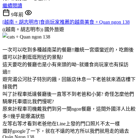
繼續閱讀
9年前
[越南。胡志明市]食尚玩家推薦的越南美食。Quan ngon 138
((越南。胡志明市))
國外旅遊
一次可以吃到多種越南菜的餐廳!!離統一宮還蠻近的，吃飽後
還可以計劃逛逛附近的景點!
這天要吃的餐廳也是小有來頭的呦~就連食尚玩家也有採訪
過!!
遊完湄公河肚子特別的餓，回飯店休息一下老爸就來酒店樓下
接我們
叫了計程車抵達餐廳後一直等不到老爸和小舅? 奇怪怎麼他們
騎摩托車還比我們慢呢?
原來計程車司機戴我們到另一間ngon餐廳，這間外國洋人比較
多!!幾乎是爆滿狀態
左等右等才看到老爸他在Line上發的門口照片不太一樣
還好google了一下，就在不遠的地方所以我們就用走的過去
Quán Ngon 138