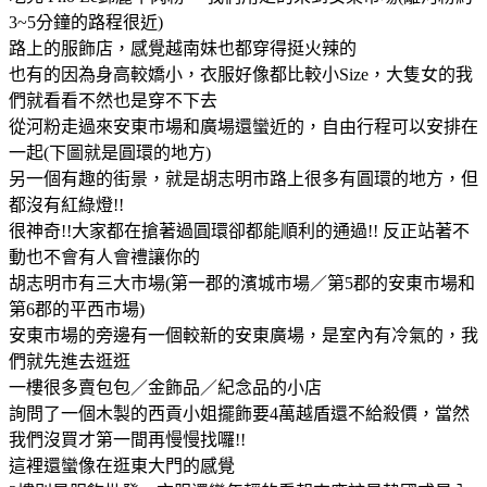
3~5分鐘的路程很近)
路上的服飾店，感覺越南妹也都穿得挺火辣的
也有的因為身高較嬌小，衣服好像都比較小Size，大隻女的我
們就看看不然也是穿不下去
從河粉走過來安東市場和廣場還蠻近的，自由行程可以安排在
一起(下圖就是圓環的地方)
另一個有趣的街景，就是胡志明市路上很多有圓環的地方，但
都沒有紅綠燈!!
很神奇!!大家都在搶著過圓環卻都能順利的通過!! 反正站著不
動也不會有人會禮讓你的
胡志明市有三大市場(第一郡的濱城市場／第5郡的安東市場和
第6郡的平西市場)
安東市場的旁邊有一個較新的安東廣場，是室內有冷氣的，我
們就先進去逛逛
一樓很多賣包包／金飾品／紀念品的小店
詢問了一個木製的西貢小姐擺飾要4萬越盾還不給殺價，當然
我們沒買才第一間再慢慢找囉!!
這裡還蠻像在逛東大門的感覺