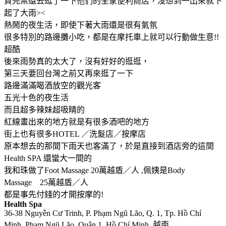
買完票還去逛了一下他們的全家便利商店，沒想到一出來就下
起了大雨><
熱鬧的夜生活，即使下著大雨還是很有氣氛
很多特別的路邊攤小吃，都是在摩托車上就可以行動做生意!!
超酷
後來雨勢真的太大了，沒有好好的逛逛，
第三天要回台灣之前又再來逛了一下
路邊滿滿喝酒放空的觀光客
五光十色的夜生活
而且超多辣妹超吸睛的
紅線畫出來的地方就是有很多酒吧的地方
街上也有很多HOTEL ／洗髮店／按摩店
原本想去的那間下雨天也客滿了，於是直接到酒店旁的這間
Health SPA 還蠻大一間的
我和珠做了Foot Massage 20萬越盾／人 ,佩姨是Body
Massage 25萬越盾／人
都是事先付錢的才開按摩的!
Health Spa
36-38 Nguyễn Cư Trinh, P. Phạm Ngũ Lão, Q. 1, Tp. Hồ Chí
Minh, Phạm Ngũ Lão, Quận 1, Hồ Chí Minh, 越南