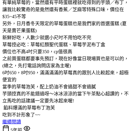
有單純草莓的，當然還有平時蛋糕裡就吃得到的芋頭／布丁，
讓我比較驚奇的是竟然還有香蕉／芝麻等特殊口味，價位在
$35~45不等
另外，日月香冬天限定的草莓蛋糕也是我們家的首選蛋糕 (夏
天是賣芒果蛋糕)
新鮮好吃，人數少就選小尺吋不用怕吃不完
草莓控必吃：草莓紅顏聖代蛋糕、草莓芋泥布丁盒
價位也不高4吋只要350，cp值很高
之前買蛋糕都要事先預訂，現在好像當日現場買也是可以的，
(總之，先打電話詢問店家為主喔)
6吋650，8吋950，滿滿滿滿的草莓真的跟別人比較起來，超極
便宜的
當季的草莓泡芙，配上奶油不會過甜不會過膩
芋頭控真的不能錯過呀～冰冰涼涼的當下午茶點心超讚的，不
立馬吃的話建議一定要先冰起來喔!
餡料爆滿的草莓布丁泡芙
吃到不計形象了~~
繼續閱讀
5年前