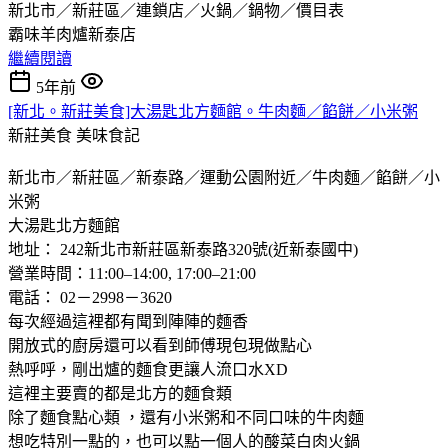
新北市／新莊區／連鎖店／火鍋／鍋物／價目表
霸味羊肉爐新泰店
繼續閱讀
5年前
[新北。新莊美食]大湯匙北方麵館。牛肉麵／餡餅／小米粥
新莊美食
美味食記
新北市／新莊區／新泰路／運動公園附近／牛肉麵／餡餅／小
米粥
大湯匙北方麵館
地址： 242新北市新莊區新泰路320號(近新泰國中)
營業時間：11:00–14:00, 17:00–21:00
電話： 02－2998－3620
每次經過這裡都有聞到陣陣的麵香
開放式的廚房還可以看到師傅現包現做點心
熱呼呼，剛出爐的麵食更讓人流口水XD
這裡主要賣的都是北方的麵食類
除了麵食點心類 ，還有小米粥和不同口味的牛肉麵
想吃特別一點的，也可以點一個人的酸菜白肉火鍋