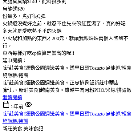
大腸臭臭鍋$140，配料挺多的
烏龍麵$20
份量多，煮好很Q彈
火鍋還沒煮好之前，就忍不住先來碗紅豆湯了，真的好喝
冬天就是愛吃熱乎乎的火鍋
小火鍋和加點的東西才200元，就讓我跟珠珠兩個人飽到不
行，
東西每樣好吃cp值算是蠻高的喔!!
延申閱讀：
[新莊美食]運動公園週邊美食。透早日頭Tozazto|烏龍麵/輕食
燒飯糰/捲餅
[新莊美食]運動公園週邊美食。正忠排骨飯新莊中華店
[新北。新莊美食]越南美食。雄越牛肉河粉PHO/米線/排骨飯
繼續閱讀
5年前
[新莊美食]運動公園週邊美食。透早日頭Tozazto|烏龍麵/輕食
燒飯糰/捲餅
新莊美食
美味食記