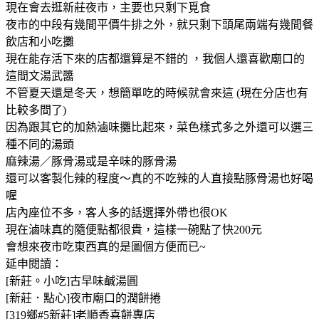
現在會去逛新莊夜市，主要也只剩下覓食
夜市的中段有幾間平價牛排之外，就只剩下頭尾兩端有幾間餐
飲店和小吃攤
現在能存活下來的店都還算是不錯的 ，我個人還喜歡廟口的
這間文湯武醬
不管夏天還是冬天，想簡單吃的時候就會來這 (現在分店也有
比較多間了)
因為跟其它的加熱滷味攤比起來，菜色樣式多之外還可以選三
種不同的湯頭
麻辣湯／豚骨湯或是辛味的豚骨湯
還可以客製化辣的程度～真的不吃辣的人直接點豚骨湯也好喝
喔
店內座位不多，客人多的話選擇外帶也很OK
現在滷味真的隨便點都很貴，這樣一碗點了快200元
會想來夜市吃東西真的是圖個方便而已~
延申閱讀：
[新莊。小吃]古早味鹹湯圓
[新莊．點心]夜市廟口的潤餅捲
[319鄉#5新莊]老順香喜餅專店