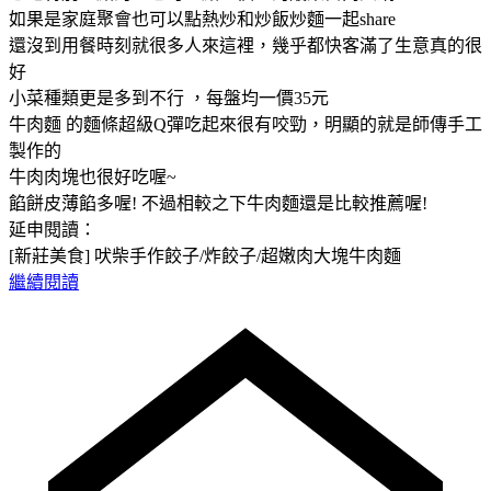
如果是家庭聚會也可以點熱炒和炒飯炒麵一起share
還沒到用餐時刻就很多人來這裡，幾乎都快客滿了生意真的很
好
小菜種類更是多到不行 ，每盤均一價35元
牛肉麵 的麵條超級Q彈吃起來很有咬勁，明顯的就是師傳手工
製作的
牛肉肉塊也很好吃喔~
餡餅皮薄餡多喔! 不過相較之下牛肉麵還是比較推薦喔!
延申閱讀：
[新莊美食] 吠柴手作餃子/炸餃子/超嫩肉大塊牛肉麵
繼續閱讀