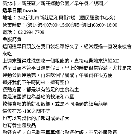
新北市／新莊區／新莊運動公園／早午餐／飯糰／
透早日頭Tozazto
地址： 242新北市新莊區和興街7號（國民運動中心旁）
營業時間：(週1~週4)07:00~15:00(週5~週日)08:00~16:00
電話： 02 2994 7709
免服務費
這間透早日頭放在我口袋名單好久了，經常經過一直沒來機會
來吃
上週末難得珠珠想吃一個粗飽的，直接就帶她來這裡XD
透早日頭不管平日還是假日，早上的時間很常客滿，尤其是來
運動公園運動完，再來吃個早餐或早午餐實在很方便
還好我們下午時間來，還有空位
餐點方面，都是以有飽足的主食為主
像是法國麵包為基底的軟法和帝堡
較輕食頪的捲餅和飯糰，或是不同湯頭的細烏龍麵
價位在75~180之間不等
也可以客製化的加起司或是加大
也有養生類飲品
點餐方式，自己劃單再再櫃台點餐付帳，不另外服務費