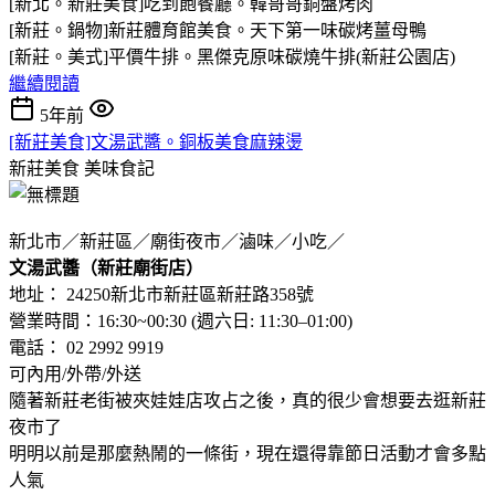
[新北。新莊美食]吃到飽餐廳。韓哥哥銅盤烤肉
[新莊。鍋物]新莊體育館​美食。天下第一味碳烤薑母鴨
[新莊。美式]平價牛排。黑傑克原味碳燒牛排(新莊公園店)
繼續閱讀
5年前
[新莊美食]文湯武醬。銅板美食麻辣燙
新莊美食
美味食記
新北市／新莊區／廟街夜市／滷味／小吃／
文湯武醬（新莊廟街店）
地址： 24250新北市新莊區新莊路358號
營業時間：16:30~00:30 (週六日: 11:30–01:00)
電話： 02 2992 9919
可內用/外帶/外送
隨著新莊老街被夾娃娃店攻占之後，真的很少會想要去逛新莊
夜市了
明明以前是那麼熱鬧的一條街，現在還得靠節日活動才會多點
人氣