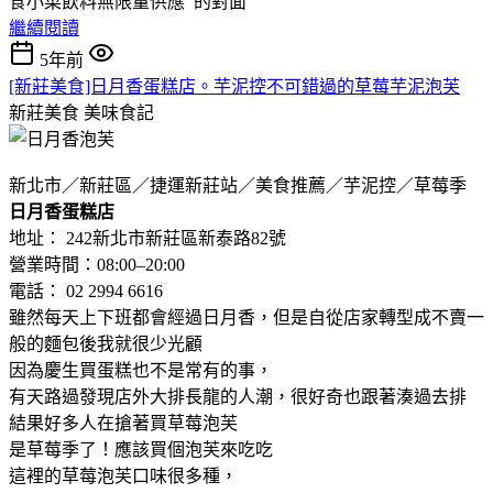
食小菜飲料無限量供應 的對面
繼續閱讀
5年前
[新莊美食]日月香蛋糕店。芋泥控不可錯過的草莓芋泥泡芙
新莊美食
美味食記
新北市／新莊區／捷運新莊站／美食推薦／芋泥控／草莓季
日月香蛋糕店
地址： 242新北市新莊區新泰路82號
營業時間：08:00–20:00
電話： 02 2994 6616
雖然每天上下班都會經過日月香，但是自從店家轉型成不賣一
般的麵包後我就很少光顧
因為慶生買蛋糕也不是常有的事，
有天路過發現店外大排長龍的人潮，很好奇也跟著湊過去排
結果好多人在搶著買草莓泡芙
是草莓季了！應該買個泡芙來吃吃
這裡的草莓泡芙口味很多種，