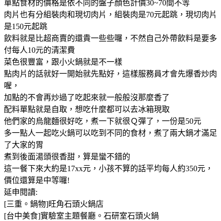
單點食材的價格是依不同的盤子顏色計價30~70間不等
肉片也有分組裝肉和現切肉片，組裝肉是70元起跳，現切肉片
是150元起跳
飲料就是比超商賣的還貴一些些囉，不然自己外帶飲料是要多
付每人10元的清潔費
菜色很豐富，跟小火鍋就是不一樣
點肉片的話就好一開始就先點好，這樣服務員才會先爆香炒肉
喔，
加點的不會再炒過了吃起來就一般般沒那麼香了
配料單點就是自取，想吃什麼都可以去冰箱現取
他們家的烏龍麵很好吃，煮一下就很Ｑ彈了，一份是50元
多一點人一起吃火鍋可以吃到不同的食材，煮了兩大鍋才滿足
了大家的胃
煮到後面湯頭很香甜，算是蠻不錯的
這一餐下來大約是17xx元，小孩不算的話平均每人約350元，
價位還算是中等囉!
延申閱讀:
[三重。鍋物]旺角石頭火鍋店
[台中美食]實驗室主題餐廳。石研室石頭火鍋