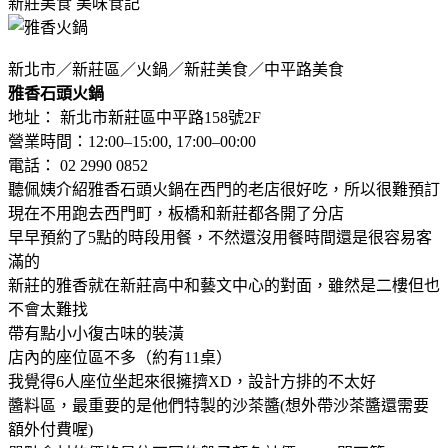
新莊美食
美味食記
新北市／新莊區／火鍋／新莊美食／中平路美食
雅香石頭火鍋
地址： 新北市新莊區中平路158號2F
營業時間：12:00–15:00, 17:00–00:00
電話： 02 2990 0852
聽佩姨介紹雅香石頭火鍋在西門的老店很好吃，所以很難預訂
現在不用跑去西門町，板橋和新莊都各開了分店
早早預約了5點的時段用餐，不然還沒用餐時間還是很容易客
滿的
新莊的雅香就在新莊高中和藝文中心的對面，雖然是二樓但也
不會太難找
帶有點小小復古味的裝潢
店內的座位區不多（約有11桌）
我覺得6人座位坐起來很擁擠XD，設計方排的不太好
醬料區，最重要的是他們特製的沙茶醬(想外帶沙茶醬還需要
額外付費喔)