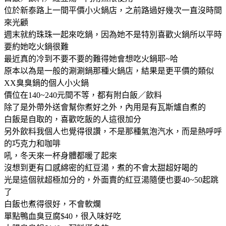
位於新泰路上一間平價小火鍋店，之前路過好幾次一直沒時間
來光顧
週末就約珠珠一起來吃鍋，因為她不是特別喜歡火鍋所以平時
要約她吃火鍋很難
最近真的冷到不要不要的難得她會想吃火鍋耶~哈
原本以為是一般的涮涮鍋那種火鍋店，結果是更平價的類似
XX臭臭鍋的個人小火鍋
價位在140~240元間不等，都有附白飯／飲料
除了是外帶外送會幫你煮好之外，內用是有瓦斯爐自煮的
白飯是自取的，喜歡吃飯的人這很加分
另外飲料我個人也覺得很讚，不是那種氣泡汽水，而是熱呼呼
的巧克力和咖啡
吼，冬天來一杯身體都暖了起來
沒想到更有口感綿密的紅豆湯，煮的不會太甜超好喝的
光是這個就超極加分的，外面賣的紅豆湯隨便也要40~50起跳
了
白飯也煮得很好，不會軟爛
單點鴨血臭豆腐$40，很入味好吃