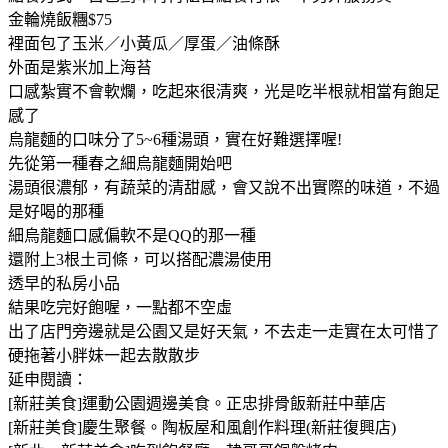
金輪燒飯糰$75
裡面包了玉米／小黃瓜／厚蛋／油條酥
外面是紫米加上海苔
口感紮實不會軟爛，吃起來很清爽，光是吃半根就相當有飽足
感了
烏龍麵的口味分了5~6種湯頭，實在好難選擇喔!
先從第一種春之細烏龍麵開始吧
湯頭很濃郁，有蔬菜的清甜感，會又說不出實際的味道，不過
是好喝的那種
細烏龍麵口感偏軟不是QQ的那一種
還附上3根土司條，可以搭配濃湯使用
透早的私房小品
結果吃完好飽喔，一點都不空虛
出了店門旁邊就是公園又是好天氣，不去走一走實在太可惜了
硬拖著小胖妹一起去散散步
延申閱讀：
[新莊美食]運動公園週邊美食。正忠排骨飯新莊中華店
[新莊美食]慶生聚餐。陶板屋和風創作料理(新莊復興店)