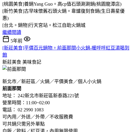
[桃園美食]養鍋Yang Guo。高cp值石頭涮涮鍋(桃園龍潭店)
[新竹美食]古早味懷舊石頭火鍋。韋爐復刻食鍋(生日壽星優
惠)
[台北。鍋物]行天宮站。松江自助火鍋城
繼續閱讀
5年前
[新莊美食]平價百元鍋物。前面那間小火鍋-暖呼呼紅豆湯喝到
飽
新莊美食
美味食記
新北市／新莊區／火鍋／平價美食／個人小火鍋
前面那間
地址： 242新北市新莊區新泰路221號
營業時間：11:00~02:00
電話： 02 2990 1083
可內用／外送／外帶／不收服務費
可共鍋只需另外單點
白飯／飲料／紅豆湯，內用無限使用