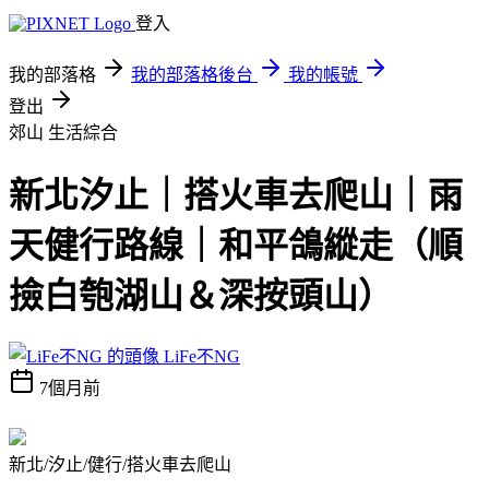
登入
我的部落格
我的部落格後台
我的帳號
登出
郊山
生活綜合
新北汐止｜搭火車去爬山｜雨
天健行路線｜和平鴿縱走（順
撿白匏湖山＆深按頭山）
LiFe不NG
7個月前
新北/汐止/健行/搭火車去爬山