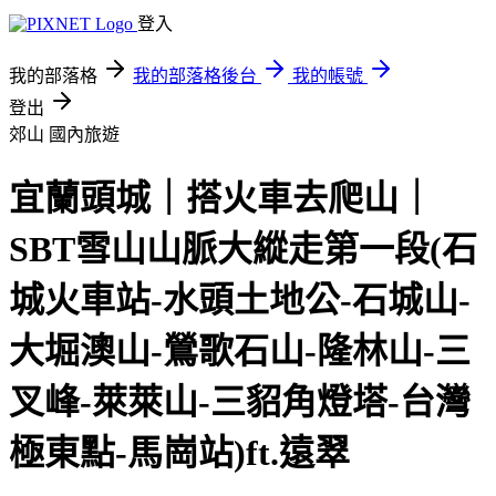
登入
我的部落格
我的部落格後台
我的帳號
登出
郊山
國內旅遊
宜蘭頭城｜搭火車去爬山｜
SBT雪山山脈大縱走第一段(石
城火車站-水頭土地公-石城山-
大堀澳山-鶯歌石山-隆林山-三
叉峰-萊萊山-三貂角燈塔-台灣
極東點-馬崗站)ft.遠翠