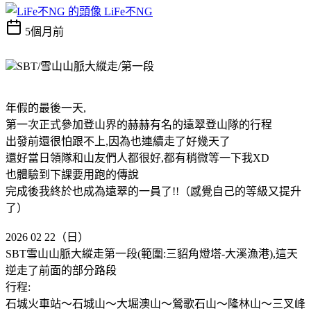
LiFe不NG
5個月前
SBT/雪山山脈大縱走/第一段
年假的最後一天,
第一次正式參加登山界的赫赫有名的遠翠登山隊的行程
出發前還很怕跟不上,因為也連續走了好幾天了
還好當日領隊和山友們人都很好,都有稍微等一下我XD
也體驗到下課要用跑的傳說
完成後我終於也成為遠翠的一員了!!（感覺自己的等級又提升
了）
2026 02 22（日）
SBT雪山山脈大縱走第一段(範圍:三貂角燈塔-大溪漁港),這天
逆走了前面的部分路段
行程:
石城火車站～石城山～大堀澳山～鶯歌石山～隆林山～三叉峰