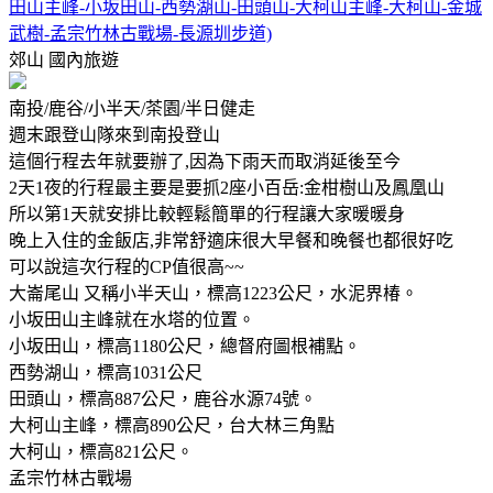
田山主峰-小坂田山-西勢湖山-田頭山-大柯山主峰-大柯山-金城
武樹-孟宗竹林古戰場-長源圳步道)
郊山
國內旅遊
南投/鹿谷/小半天/茶園/半日健走
週末跟登山隊來到南投登山
這個行程去年就要辦了,因為下雨天而取消延後至今
2天1夜的行程最主要是要抓2座小百岳:金柑樹山及鳳凰山
所以第1天就安排比較輕鬆簡單的行程讓大家暖暖身
晚上入住的金飯店,非常舒適床很大早餐和晚餐也都很好吃
可以說這次行程的CP值很高~~
大崙尾山 又稱小半天山，標高1223公尺，水泥界椿。
小坂田山主峰就在水塔的位置。
小坂田山，標高1180公尺，總督府圖根補點。
西勢湖山，標高1031公尺
田頭山，標高887公尺，鹿谷水源74號。
大柯山主峰，標高890公尺，台大林三角點
大柯山，標高821公尺。
孟宗竹林古戰場