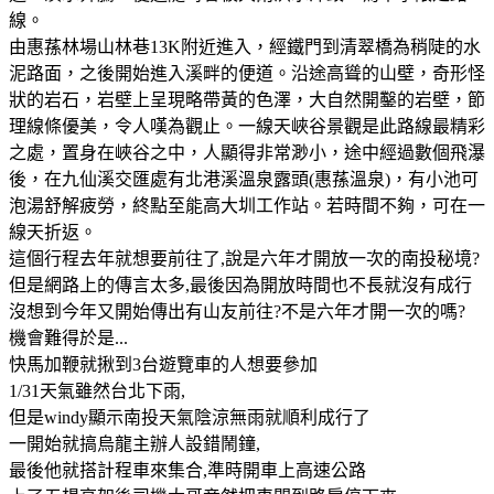
線。
由惠蓀林場山林巷13K附近進入，經鐵門到清翠橋為稍陡的水
泥路面，之後開始進入溪畔的便道。沿途高聳的山壁，奇形怪
狀的岩石，岩壁上呈現略帶黃的色澤，大自然開鑿的岩壁，節
理線條優美，令人嘆為觀止。一線天峽谷景觀是此路線最精彩
之處，置身在峽谷之中，人顯得非常渺小，途中經過數個飛瀑
後，在九仙溪交匯處有北港溪溫泉露頭(惠蓀溫泉)，有小池可
泡湯舒解疲勞，終點至能高大圳工作站。若時間不夠，可在一
線天折返。
這個行程去年就想要前往了,說是六年才開放一次的南投秘境?
但是網路上的傳言太多,最後因為開放時間也不長就沒有成行
沒想到今年又開始傳出有山友前往?不是六年才開一次的嗎?
機會難得於是...
快馬加鞭就揪到3台遊覽車的人想要參加
1/31天氣雖然台北下雨,
但是windy顯示南投天氣陰涼無雨就順利成行了
一開始就搞烏龍主辦人設錯鬧鐘,
最後他就搭計程車來集合,準時開車上高速公路