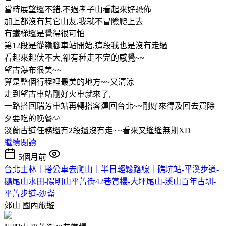
當時展望還不錯,不過孝子山看起來好恐佈
加上都沒有其它山友,我就不冒險爬上去
有鐵梯還是覺得很可怕
第12段是從嶺腳車站開始,這段我也是沒有走過
看起來起伏不大,卻有種走不完的感覺~~
望古瀑布很美~~
算是整個行程裡最美的地方~~又清涼
走到望古車站剛好火車就來了,
一路搭回瑞芳車站再轉搭客運回台北~~剛好來得及回去買除
夕要吃的晚餐^^
淡蘭古道任務還有2段還沒有走~~看來又遙遙無期XD
繼續閱讀
5個月前
台北士林｜搭公車去爬山｜半日輕鬆路線｜礁坑站-平溪步道-
鵝尾山水田-陽明山平菁街42巷賞櫻-大坪尾山-溪山百年古圳-
平菁步道-沙崙
郊山
國內旅遊