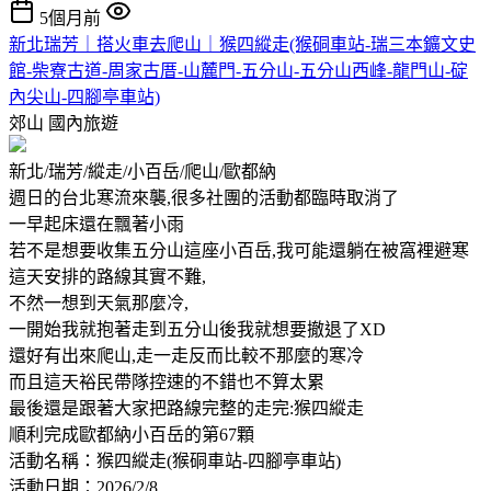
5個月前
新北瑞芳｜搭火車去爬山｜猴四縱走(猴硐車站-瑞三本鑛文史
館-柴寮古道-周家古厝-山麓門-五分山-五分山西峰-龍門山-碇
內尖山-四腳亭車站)
郊山
國內旅遊
新北/瑞芳/縱走/小百岳/爬山/歐都納
週日的台北寒流來襲,很多社團的活動都臨時取消了
一早起床還在飄著小雨
若不是想要收集五分山這座小百岳,我可能還躺在被窩裡避寒
這天安排的路線其實不難,
不然一想到天氣那麼冷,
一開始我就抱著走到五分山後我就想要撤退了XD
還好有出來爬山,走一走反而比較不那麼的寒冷
而且這天裕民帶隊控速的不錯也不算太累
最後還是跟著大家把路線完整的走完:猴四縱走
順利完成歐都納小百岳的第67顆
活動名稱：猴四縱走(猴硐車站-四腳亭車站)
活動日期：2026/2/8