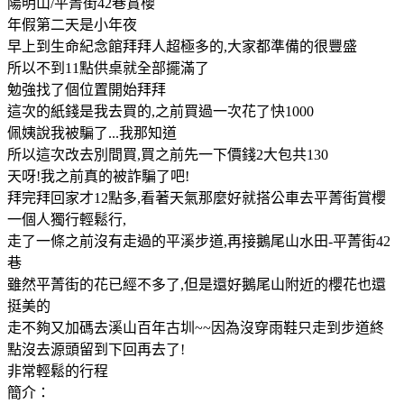
陽明山/平菁街42巷賞櫻
年假第二天是小年夜
早上到生命紀念館拜拜人超極多的,大家都準備的很豐盛
所以不到11點供桌就全部擺滿了
勉強找了個位置開始拜拜
這次的紙錢是我去買的,之前買過一次花了快1000
佩姨說我被騙了...我那知道
所以這次改去別間買,買之前先一下價錢2大包共130
天呀!我之前真的被詐騙了吧!
拜完拜回家才12點多,看著天氣那麼好就搭公車去平菁街賞櫻
一個人獨行輕鬆行,
走了一條之前沒有走過的平溪步道,再接鵝尾山水田-平菁街42
巷
雖然平菁街的花已經不多了,但是還好鵝尾山附近的櫻花也還
挺美的
走不夠又加碼去溪山百年古圳~~因為沒穿雨鞋只走到步道終
點沒去源頭留到下回再去了!
非常輕鬆的行程
簡介：