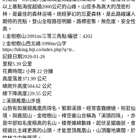
以上基點海拔超過2000公尺的山峰。山徑多為高大的茂密杉
林，是最佳的森林浴場。途經夢幻的忘憂森林，是此路線讓人
期待的亮點，登山全程路徑明顯，路標密集，無危崖，安全性
高。
1.金柑樹山/2091m/三等三角點/編號：4202
2.金柑樹山西北峰/1990m/山字
https://hiking.biji.co/index.php?q=tr...
記錄日期2026-01-26
里程5.39 公里
花費時間2 小時 22 分鐘
高度落差371.99 公尺
總爬升高度504.62 公尺
總下降高度229.55 公尺
2.溪頭鳳凰山步道
山勢有如展翅鳳凰而得名。緊鄰溪頭，經常雲霧繚繞，宛若仙
境，與鹿屈山、金柑樹山、樟空崙山合稱為「溪頭四珠」，亦
是中部知名度極高的名山。稜脊連綿數峰，起伏呈鋸齒狀，會
經過比主峰更高的山頭，才能登頂鳳凰山，山頂腹地廣闊，於
竹林之中無展望。