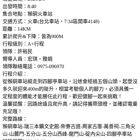
出發時間：8:40
集合地點：猴硐火車站
交通方式：火車(台北車站，7:34區間車4148)
距離：14KM
累計爬升&下降：皆為900M
行程級別：A+行程
領隊：許裕民
嚮導人員：宏琪，雅娟
領隊聯絡電話：0975-096970
行程介紹：
從猴硐車站縱走到四腳亭車站，沿途會經過五個山頭，起登沒
多久就迎來400m的陡升，相當考驗個人的腳力，必須具備一
定程度的體能才能勝任此行程，歡迎健腳一起來挑戰！
溫馨提醒：因路途遠且爬升高，請記得攜帶頭燈，並確認電量
充足哦！
完整路線：
猴硐車站-瑞三本鑛文史館-柴寮古道-周家古厝-萬善祠-三角尖
山-山麓門-五分山-五分山西峰-龍門山-碇內尖山-四腳亭車站