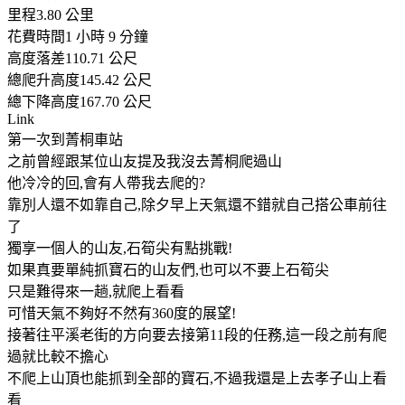
里程3.80 公里
花費時間1 小時 9 分鐘
高度落差110.71 公尺
總爬升高度145.42 公尺
總下降高度167.70 公尺
Link
第一次到菁桐車站
之前曾經跟某位山友提及我沒去菁桐爬過山
他冷冷的回,會有人帶我去爬的?
靠別人還不如靠自己,除夕早上天氣還不錯就自己搭公車前往
了
獨享一個人的山友,石筍尖有點挑戰!
如果真要單純抓寶石的山友們,也可以不要上石筍尖
只是難得來一趟,就爬上看看
可惜天氣不夠好不然有360度的展望!
接著往平溪老街的方向要去接第11段的任務,這一段之前有爬
過就比較不擔心
不爬上山頂也能抓到全部的寶石,不過我還是上去孝子山上看
看