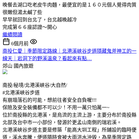
晚餐去湖口吃老皮牛肉麵，最便宜的是１６０元個人覺得肉質
很嫩但湯太鹹了些
早早就回到台北了，台北越晚越冷
完成第６６座認證～開心
繼續閱讀
6個月前
南投仁愛｜季節限定路線｜北港溪峽谷步道隱藏鬼斧神工的一
線天｜岩洞下的野溪溫泉？看起來有點…
郊山
國內旅遊
南投/秘境/北港溪峽谷/大自然/
#北港溪峽谷步道
有崩塌落石的可能，想前往者安全自負喔!!!
保險及安全裝備都不可以少！不用一萬只怕萬一~
位於南投縣的北港溪，是烏流的主流上游，主要分布於南投縣
北部及台中市一小部份，發源於更孟山南側的瑞岩溪。
北港溪峽谷步道主要是修築「能高大圳工程」所鋪設的臨時便
道，溪水奔騰，便道隨時會被大雨洪水沖毁，為旱季限定路