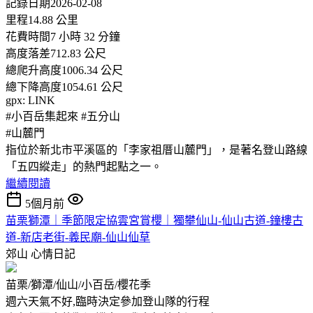
記錄日期2026-02-08
里程14.88 公里
花費時間7 小時 32 分鐘
高度落差712.83 公尺
總爬升高度1006.34 公尺
總下降高度1054.61 公尺
gpx: LINK
#小百岳集起來 #五分山
#山麓門
指位於新北市平溪區的「李家祖厝山麓門」，是著名登山路線
「五四縱走」的熱門起點之一。
繼續閱讀
5個月前
苗栗獅潭｜季節限定協雲宮賞櫻｜獨攀仙山-仙山古道-鐘樓古
道-新店老街-義民廟-仙山仙草
郊山
心情日記
苗栗/獅潭/仙山/小百岳/櫻花季
週六天氣不好,臨時決定參加登山隊的行程