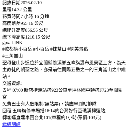
記錄日期2026-02-10
里程14.32 公里
花費時間7 小時 16 分鐘
高度落差955.16 公尺
總爬升高度856.55 公尺
總下降高度1210.15 公尺
gpx: LINK
#歐都納小百岳 #小百岳 #抹茶山 #網美景點
#三角崙山
聖母登山步道位於宜蘭縣礁溪鄉五峰旗瀑布風景區上方，為天
主教徒的朝聖之路，亦是前往蘭陽五岳之一的三角崙山之中繼
站。
交通資訊:
去程:07:00 新店捷運站搭923公車至坪林國中轉搭F723至關聖
宮
免費巴士有人數限制(無站票)，請盡早到站排隊
回程:五峰旗停車場搭16:14的台灣好行至礁溪轉運站,
轉客運直達車回台北101(車程約1小時/票價:103元)
繼續閱讀