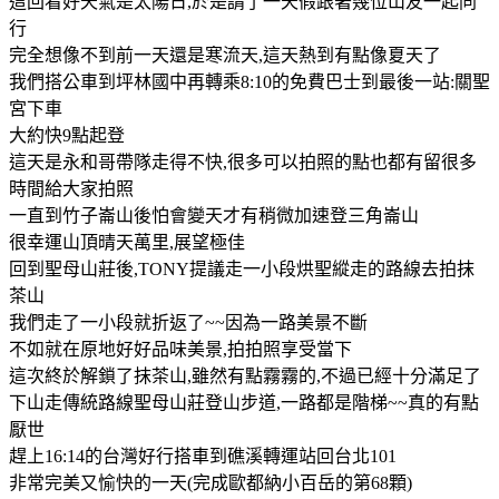
這回看好天氣是太陽日,於是請了一天假跟著幾位山友一起同
行
完全想像不到前一天還是寒流天,這天熱到有點像夏天了
我們搭公車到坪林國中再轉乘8:10的免費巴士到最後一站:關聖
宮下車
大約快9點起登
這天是永和哥帶隊走得不快,很多可以拍照的點也都有留很多
時間給大家拍照
一直到竹子崙山後怕會變天才有稍微加速登三角崙山
很幸運山頂晴天萬里,展望極佳
回到聖母山莊後,TONY提議走一小段烘聖縱走的路線去拍抹
茶山
我們走了一小段就折返了~~因為一路美景不斷
不如就在原地好好品味美景,拍拍照享受當下
這次終於解鎖了抹茶山,雖然有點霧霧的,不過已經十分滿足了
下山走傳統路線聖母山莊登山步道,一路都是階梯~~真的有點
厭世
趕上16:14的台灣好行搭車到礁溪轉運站回台北101
非常完美又愉快的一天(完成歐都納小百岳的第68顆)