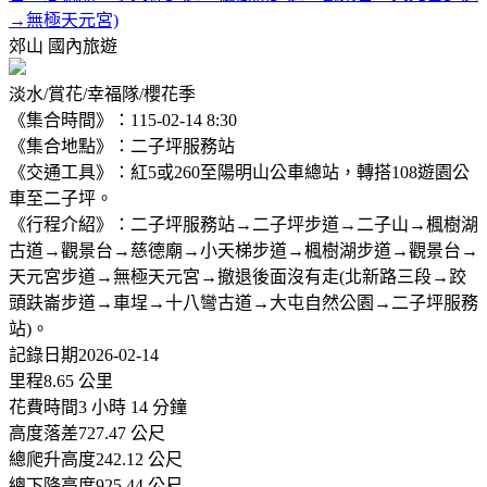
→無極天元宮)
郊山
國內旅遊
淡水/賞花/幸福隊/櫻花季
《集合時間》：115-02-14 8:30
《集合地點》：二子坪服務站
《交通工具》：紅5或260至陽明山公車總站，轉搭108遊園公
車至二子坪。
《行程介紹》：二子坪服務站→二子坪步道→二子山→楓樹湖
古道→觀景台→慈德廟→小天梯步道→楓樹湖步道→觀景台→
天元宮步道→無極天元宮→撤退後面沒有走(北新路三段→跤
頭趺崙步道→車埕→十八彎古道→大屯自然公園→二子坪服務
站)。
記錄日期2026-02-14
里程8.65 公里
花費時間3 小時 14 分鐘
高度落差727.47 公尺
總爬升高度242.12 公尺
總下降高度925.44 公尺