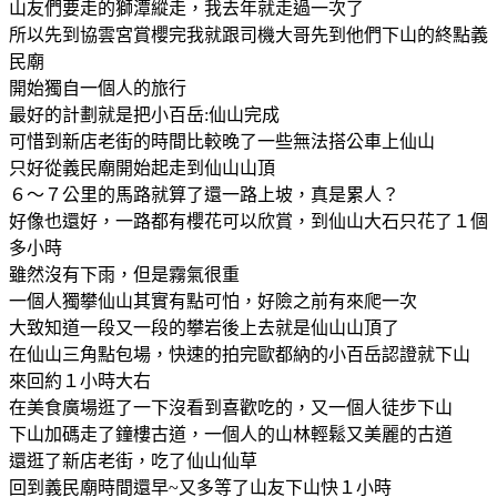
山友們要走的獅潭縱走，我去年就走過一次了
所以先到協雲宮賞櫻完我就跟司機大哥先到他們下山的終點義
民廟
開始獨自一個人的旅行
最好的計劃就是把小百岳:仙山完成
可惜到新店老街的時間比較晚了一些無法搭公車上仙山
只好從義民廟開始起走到仙山山頂
６～７公里的馬路就算了還一路上坡，真是累人？
好像也還好，一路都有櫻花可以欣賞，到仙山大石只花了１個
多小時
雖然沒有下雨，但是霧氣很重
一個人獨攀仙山其實有點可怕，好險之前有來爬一次
大致知道一段又一段的攀岩後上去就是仙山山頂了
在仙山三角點包場，快速的拍完歐都納的小百岳認證就下山
來回約１小時大右
在美食廣場逛了一下沒看到喜歡吃的，又一個人徒步下山
下山加碼走了鐘樓古道，一個人的山林輕鬆又美麗的古道
還逛了新店老街，吃了仙山仙草
回到義民廟時間還早~又多等了山友下山快１小時