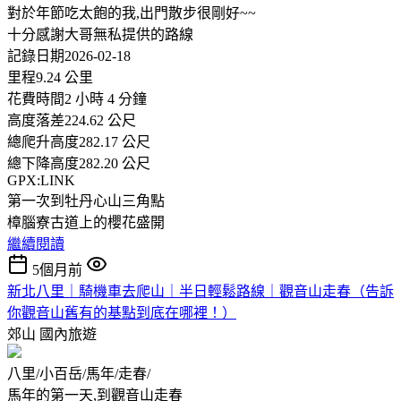
對於年節吃太飽的我,出門散步很剛好~~
十分感謝大哥無私提供的路線
記錄日期2026-02-18
里程9.24 公里
花費時間2 小時 4 分鐘
高度落差224.62 公尺
總爬升高度282.17 公尺
總下降高度282.20 公尺
GPX:LINK
第一次到牡丹心山三角點
樟腦寮古道上的櫻花盛開
繼續閱讀
5個月前
新北八里｜騎機車去爬山｜半日輕鬆路線｜觀音山走春（告訴
你觀音山舊有的基點到底在哪裡！）
郊山
國內旅遊
八里/小百岳/馬年/走春/
馬年的第一天,到觀音山走春