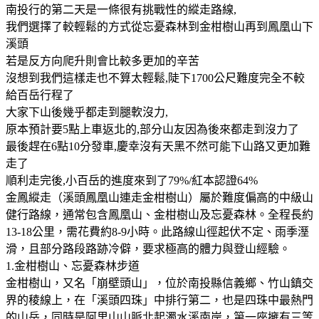
南投行的第二天是一條很有挑戰性的縱走路線,
我們選擇了較輕鬆的方式從忘憂森林到金柑樹山再到鳳凰山下
溪頭
若是反方向爬升則會比較多更加的辛苦
沒想到我們這樣走也不算太輕鬆,陡下1700公尺難度完全不較
給百岳行程了
大家下山後幾乎都走到腿軟沒力,
原本預計要5點上車返北的,部分山友因為後來都走到沒力了
最後趕在6點10分發車,慶幸沒有天黑不然可能下山路又更加難
走了
順利走完後,小百岳的進度來到了79%/紅本認證64%
金鳳縱走（溪頭鳳凰山連走金柑樹山）屬於難度偏高的中級山
健行路線，通常包含鳳凰山、金柑樹山及忘憂森林。全程長約
13-18公里，需花費約8-9小時。此路線山徑起伏不定、雨季溼
滑，且部分路段路跡冷僻，要求極高的體力與登山經驗。
1.金柑樹山、忘憂森林步道
金柑樹山，又名「崩壁頭山」，位於南投縣信義鄉、竹山鎮交
界的稜線上，在「溪頭四珠」中排行第二，也是四珠中最熱門
的山岳，同時是阿里山山脈北起濁水溪南岸，第一座擁有三等