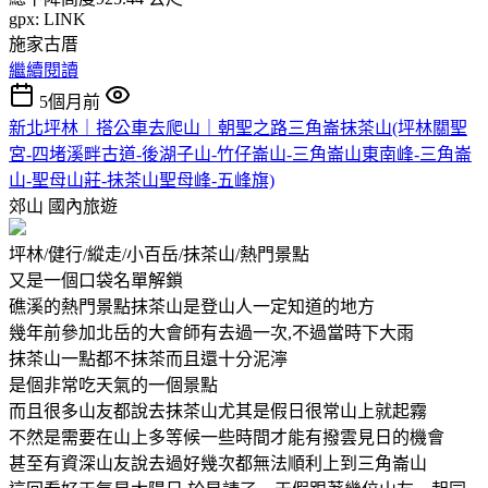
gpx: LINK
施家古厝
繼續閱讀
5個月前
新北坪林｜搭公車去爬山｜朝聖之路三角崙抹茶山(坪林關聖
宮-四堵溪畔古道-後湖子山-竹仔崙山-三角崙山東南峰-三角崙
山-聖母山莊-抺茶山聖母峰-五峰旗)
郊山
國內旅遊
坪林/健行/縱走/小百岳/抹茶山/熱門景點
又是一個口袋名單解鎖
礁溪的熱門景點抹茶山是登山人一定知道的地方
幾年前參加北岳的大會師有去過一次,不過當時下大雨
抹茶山一點都不抹茶而且還十分泥濘
是個非常吃天氣的一個景點
而且很多山友都說去抹茶山尤其是假日很常山上就起霧
不然是需要在山上多等候一些時間才能有撥雲見日的機會
甚至有資深山友說去過好幾次都無法順利上到三角崙山