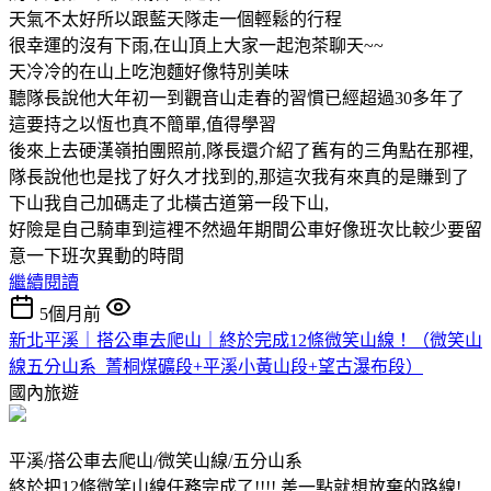
天氣不太好所以跟藍天隊走一個輕鬆的行程
很幸運的沒有下雨,在山頂上大家一起泡茶聊天~~
天冷冷的在山上吃泡麵好像特別美味
聽隊長說他大年初一到觀音山走春的習慣已經超過30多年了
這要持之以恆也真不簡單,值得學習
後來上去硬漢嶺拍團照前,隊長還介紹了舊有的三角點在那裡,
隊長說他也是找了好久才找到的,那這次我有來真的是賺到了
下山我自己加碼走了北橫古道第一段下山,
好險是自己騎車到這裡不然過年期間公車好像班次比較少要留
意一下班次異動的時間
繼續閱讀
5個月前
新北平溪｜搭公車去爬山｜終於完成12條微笑山線！（微笑山
線五分山系_菁桐煤礦段+平溪小黃山段+望古瀑布段）
國內旅遊
平溪/搭公車去爬山/微笑山線/五分山系
終於把12條微笑山線任務完成了!!!! 差一點就想放棄的路線!