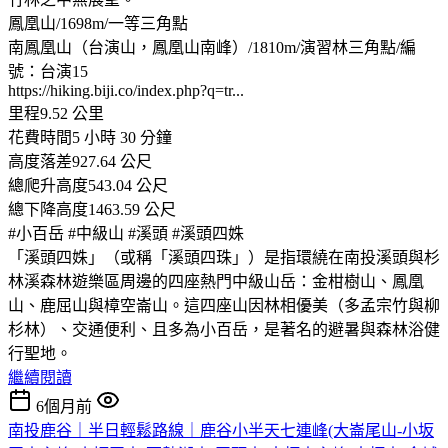
鳳凰山/1698m/一等三角點
南鳳凰山（台演山，鳳凰山南峰）/1810m/演習林三角點/編
號：台演15
https://hiking.biji.co/index.php?q=tr...
里程9.52 公里
花費時間5 小時 30 分鐘
高度落差927.64 公尺
總爬升高度543.04 公尺
總下降高度1463.59 公尺
#小百岳 #中級山 #溪頭 #溪頭四姝
「溪頭四姝」（或稱「溪頭四珠」）是指環繞在南投溪頭與杉
林溪森林遊樂區周邊的四座熱門中級山岳：金柑樹山、鳳凰
山、鹿屈山與樟空崙山。這四座山因林相優美（多孟宗竹與柳
杉林）、交通便利、且多為小百岳，是著名的避暑與森林浴健
行聖地。
繼續閱讀
6個月前
南投鹿谷｜半日輕鬆路線｜鹿谷小半天七連峰(大崙尾山-小坂