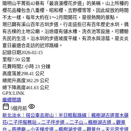
陽明山平菁街42巷有「最浪漫櫻花步道」的美稱，山上所種的
櫻花品種包含八重櫻、昭和櫻、吉野櫻等等，因此綻放的時間
不太一樣，每年大約在1～2月間開花，是很熱鬧的景點。
現已闢有溪山百年古圳步道，行走這些已有百年歷史水圳，偶
有古樸的土地公廟，沿途還有儲水槽、洗衣池等設施，可體驗
先民的生活。沿水圳的步道坡度平緩，有流水與涼蔭，是炎炎
夏日最適合走訪的近郊路線。
記錄日期2026-02-15
里程7.50 公里
花費時間2 小時 23 分鐘
高度落差298.41 公尺
總爬升高度382.29 公尺
總下降高度461.63 公尺
GPX:LINK
繼續閱讀
5個月前
新北淡水｜搭公車去爬山｜半日輕鬆路線｜楓樹湖古道賞木蓮
花(二子坪服務站→二子坪步道→二子山→楓樹湖古道→觀景
台→慈德廟→小天梯步道→楓樹湖步道→觀景台→天元宮步道