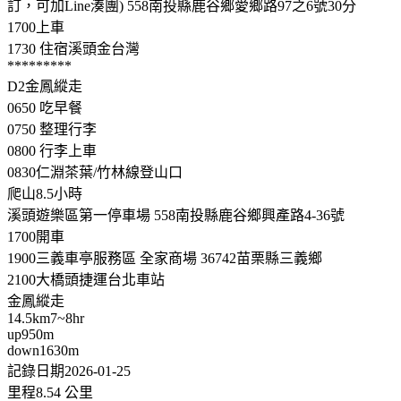
訂，可加Line湊團) 558南投縣鹿谷鄉愛鄉路97之6號30分
1700上車
1730 住宿溪頭金台灣
*********
D2金鳳縱走
0650 吃早餐
0750 整理行李
0800 行李上車
0830仁淵茶葉/竹林線登山口
爬山8.5小時
溪頭遊樂區第一停車場 558南投縣鹿谷鄉興產路4-36號
1700開車
1900三義車亭服務區 全家商場 36742苗栗縣三義鄉
2100大橋頭捷運台北車站
金鳳縱走
14.5km7~8hr
up950m
down1630m
記錄日期2026-01-25
里程8.54 公里