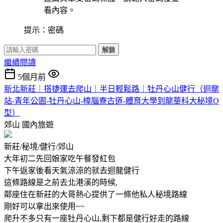
看內容。
提示：密碼
解鎖
繼續閱讀
5個月前
新北新莊｜搭捷運去爬山｜半日輕鬆路｜牡丹心山健行（迴龍
站-青年公園-牡丹心山-樟腦寮古道-體育大學到龍華科大秘境O
型）
郊山
國內旅遊
新莊/秘境/健行/郊山
大年初二先回娘家吃午餐發紅包
下午返家後看天氣涼涼的就去迴龍健行
這條路線是之前去北港溪的時候,
鄰座住在新莊的大哥熱心提供了一條他私人秘境路線
剛好可以拿出來使用~~
爬升不多只有一座牡丹心山,剩下都是健行好走的路線