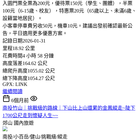
入園門票全票為200元，優待票150元（學生、團體），半票
100元（6-15歲、校友），特惠票20元（65歲以上、未滿6歲、
設籍當地居民）。
小客車停車費另收50元，機車10元。建議出發前確認最新公
告，平日適用更多優惠方案。
記錄日期2026-01-31
里程18.92 公里
花費時間4 小時 58 分鐘
高度落差164.62 公尺
總爬升高度1055.02 公尺
總下降高度1054.27 公尺
GPX: LINK
繼續閱讀
6個月前
南投竹山｜挑戰級的路線｜下山比上山還累的金鳳縱走~陡下
1700公尺走到懷疑人生~~
郊山
國內旅遊
南投/小百岳/健山/挑戰級/縱走