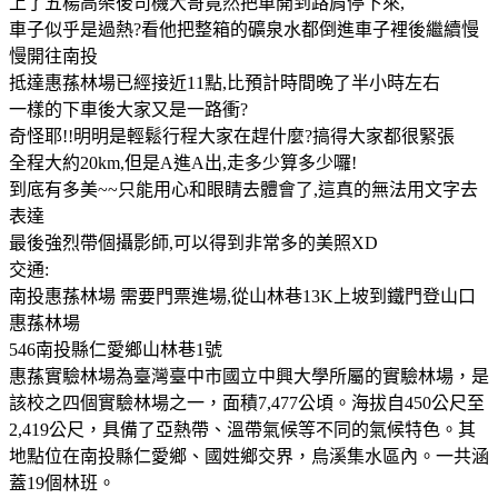
上了五楊高架後司機大哥竟然把車開到路肩停下來,
車子似乎是過熱?看他把整箱的礦泉水都倒進車子裡後繼續慢
慢開往南投
抵達惠蓀林場已經接近11點,比預計時間晚了半小時左右
一樣的下車後大家又是一路衝?
奇怪耶!!明明是輕鬆行程大家在趕什麼?搞得大家都很緊張
全程大約20km,但是A進A出,走多少算多少囉!
到底有多美~~只能用心和眼睛去體會了,這真的無法用文字去
表達
最後強烈帶個攝影師,可以得到非常多的美照XD
交通:
南投惠蓀林場 需要門票進場,從山林巷13K上坡到鐵門登山口
惠蓀林場
546南投縣仁愛鄉山林巷1號
惠蓀實驗林場為臺灣臺中市國立中興大學所屬的實驗林場，是
該校之四個實驗林場之一，面積7,477公頃。海拔自450公尺至
2,419公尺，具備了亞熱帶、溫帶氣候等不同的氣候特色。其
地點位在南投縣仁愛鄉、國姓鄉交界，烏溪集水區內。一共涵
蓋19個林班。