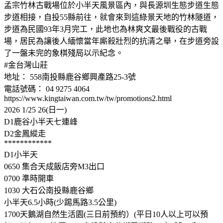
孟宗竹林古戰場位於小半天風景區內，與長源圳生態步道生態
步道相接，自投55縣前往，就會來到這綠景天地的竹林隧道，
步道為民國93年3月完工，此地也為林爽文最後戰役的古戰
場，居民為讓後人緬懷當年廝殺壯烈的抗清之舉，在步道旁設
了一盤未完的象棋殘局以示紀念。
#金台灣山莊
地址： 558南投縣鹿谷鄉興產路25-3號
電話號碼： 04 9275 4064
https://www.kingtaiwan.com.tw/tw/promotions2.html
2026 1/25 26(日一)
D1鹿谷小半天七連峰
D2金鳳縱走
************
D1小半天
0650 集合天成飯店旁M3出口
0700 準時開車
1030 大石公南投縣鹿谷鄉
小半天6.5小時(少踢馬路3.5公里)
1700天鵝湖自然生活園(三日前預約）(平日10人以上可以預