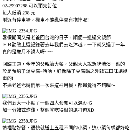
02-29907288 可以預先訂位
每人低消 298 元
附近有停車場，機車不能亂停會有拖掉喔!
暑假期間又是老爸回台灣的日子，順便一道過父親節
ＦＢ動態上還記錄著去年我們去吃沐越，一下就又過了一年
真的是歲月不饒人呀~~~
回歸正題，今年的父親節大餐，父親大人說想吃清淡一點的
於是預約了涓豆腐~哈哈，好像除了豆腐鍋之外韓式口味還挺
重的!
不過老爸老媽們第一次來這裡用餐，都還覺得不錯喔～
我們五大一小點了一個四人套餐可以選A~G
加一分韓式炸雞，整個就吃得很飽還打包XD
這裡點好餐，很快就送上五種不同的小菜，這小菜每樣都好吃