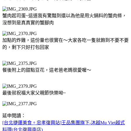
蟹肉起司蛋~這道我有驚豔到還以為他是用火鍋料的蟹肉條，
沒想到是真真實的蟹腳肉
加點的炸雞，這份量也很實在～大家各吃一隻就飽到不要不要
的，剩下只好打包回家
餐後附上的甜點豆花，這老爸老媽很愛喔～
最後就祝福大家父親節快樂呦~
延申閱讀：
[台北捷運美食。忠孝復興站]王品集團旗下-沐越Mu Viet越式
料理(台北復興南店)