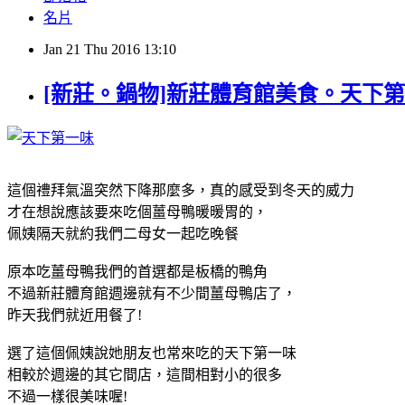
名片
Jan
21
Thu
2016
13:10
[新莊。鍋物]新莊體育館​美食。天下
這個禮拜氣溫突然下降那麼多，真的感受到冬天的威力
才在想說應該要來吃個薑母鴨暖暖胃的，
佩姨隔天就約我們二母女一起吃晚餐
原本吃薑母鴨我們的首選都是板橋的鴨角
不過新莊體育館週邊就有不少間薑母鴨店了，
昨天我們就近用餐了!
選了這個佩姨說她朋友也常來吃的天下第一味
相較於週邊的其它間店，這間相對小的很多
不過一樣很美味喔!