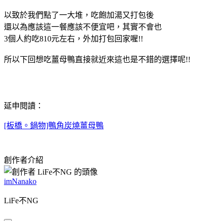
以致於我們點了一大堆，吃飽加湯又打包後
還以為應該這一餐應該不便宜吧，其實不會也
3個人約吃810元左右，外加打包回家喔!!
所以下回想吃薑母鴨直接就近來這也是不錯的選擇呢!!
延申閱讀：
[板橋。鍋物]鴨角炭燒薑母鴨
創作者介紹
imNanako
LiFe不NG