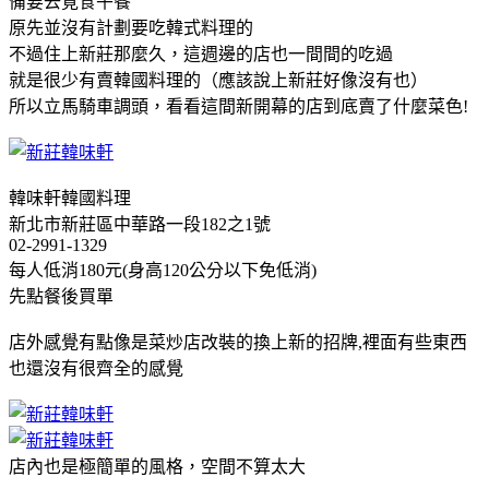
備要去覓食午餐
原先並沒有計劃要吃韓式料理的
不過住上新莊那麼久，這週邊的店也一間間的吃過
就是很少有賣韓國料理的（應該說上新莊好像沒有也）
所以立馬騎車調頭，看看這間新開幕的店到底賣了什麼菜色!
韓味軒韓國料理
新北市新莊區中華路一段182之1號
02-2991-1329
每人低消180元(身高120公分以下免低消)
先點餐後買單
店外感覺有點像是菜炒店改裝的換上新的招牌,裡面有些東西
也還沒有很齊全的感覺
店內也是極簡單的風格，空間不算太大