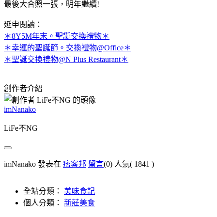
最後大合照一張，明年繼續!
延申閱讀：
＊8Y5M年末。聖誕交換禮物＊
＊幸運的聖誕節。交換禮物@Office＊
＊聖誕交換禮物@N Plus Restaurant＊
創作者介紹
imNanako
LiFe不NG
imNanako 發表在
痞客邦
留言
(0)
人氣(
1841
)
全站分類：
美味食記
個人分類：
新莊美食