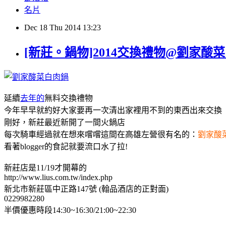
名片
Dec
18
Thu
2014
13:23
[新莊。鍋物]2014交換禮物@劉家酸菜
延續
去年的
無料交換禮物
今年早早就約好大家要再一次清出家裡用不到的東西出來交換
剛好，新莊最近新開了一間火鍋店
每次騎車經過就在想來嚐嚐這間在高雄左營很有名的：
劉家酸
看著blogger的食記就要流口水了拉!
新莊店是11/19才開幕的
http://www.lius.com.tw/index.php
新北市新莊區中正路147號 (翰品酒店的正對面)
0229982280
半價優惠時段14:30~16:30/21:00~22:30