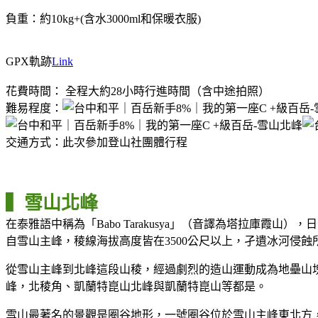
負重：約10kg+(含水3000ml和保暖衣服)
GPX軌跡
Link
花費時間： 全程大約28小時行進時間（含中途拍照）
難易程度：
交通方式：此次參加登山社團體行程
▍雪山北峰
在泰雅語中稱為「Babo Tarakusya」（音譯為塔拉庫霞
自雪山主峰，稜線海拔高度皆在3500公尺以上，孑遺冰河侵
從雪山主峰到北峰這段山稜，經過劇烈的造山運動成為地壘山
峰，北稜角、凱蘭特崑山北峰與凱蘭特崑山等都是。
雪山最著名的景觀是圈谷地形，一號圈谷位於雪山主峰東北方，為