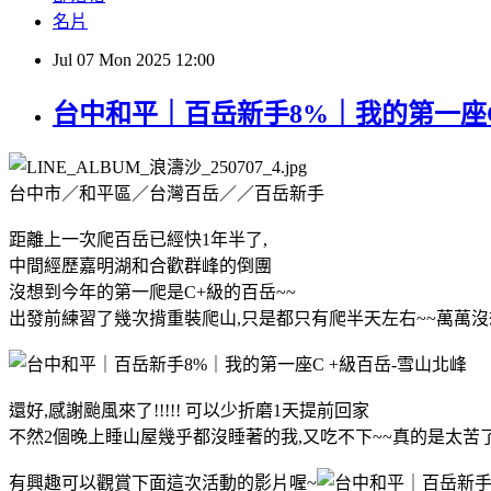
名片
Jul
07
Mon
2025
12:00
台中和平｜百岳新手8%｜我的第一座C
台中市／和平區／台灣百岳／／百岳新手
距離上一次爬百岳已經快1年半了,
中間經歷嘉明湖和合歡群峰的倒團
沒想到今年的第一爬是C+級的百岳~~
出發前練習了幾次揹重裝爬山,只是都只有爬半天左右~~萬萬沒
還好,感謝颱風來了!!!!! 可以少折磨1天提前回家
不然2個晚上睡山屋幾乎都沒睡著的我,又吃不下~~真的是太苦
有興趣可以觀賞下面這次活動的影片喔~