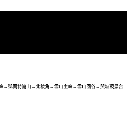
北峰→凱蘭特崑山→北稜角→雪山主峰→雪山圈谷→哭坡觀景台