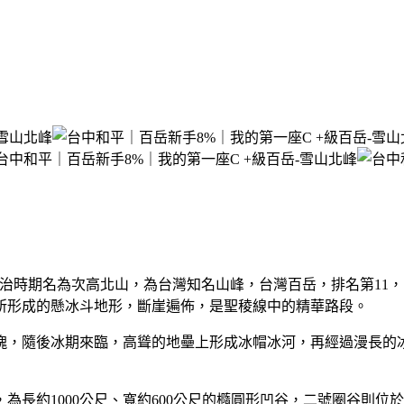
山），日治時期名為次高北山，為台灣知名山峰，台灣百岳，排名第1
蝕所形成的懸冰斗地形，斷崖遍佈，是聖稜線中的精華路段。
塊，隨後冰期來臨，高聳的地壘上形成冰帽冰河，再經過漫長的
長約1000公尺、寬約600公尺的橢圓形凹谷，二號圈谷則位於