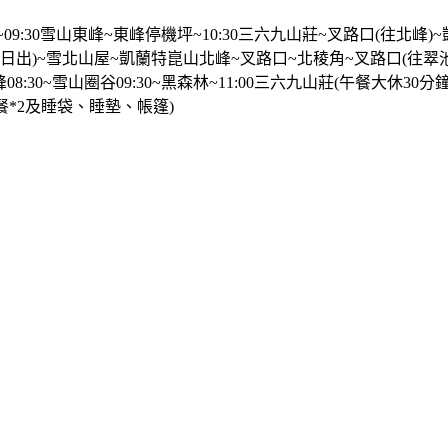
坡觀景台~09:30雪山東峰~東峰停機坪~10:30三六九山莊~叉路口(往北峰
5雪山北峰(看日出)~雪北山屋~凱蘭特崑山北峰~叉路口~北稜角~叉路口(往翠
主峰08:30~雪山圈谷09:30~黑森林~11:00三六九山莊(午餐大休30分
晚餐*2及睡袋、睡墊、帳篷)