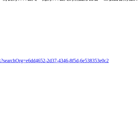
aspx?searchOrg=e6dd4652-2d37-4346-8f5d-6e538353e0c2