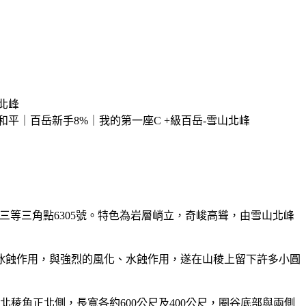
1，三等三角點6305號。特色為岩層峭立，奇峻高聳，由雪山北峰
冰蝕作用，與強烈的風化、水蝕作用，遂在山稜上留下許多小圓
北稜角正北側，長寬各約600公尺及400公尺，圈谷底部與兩側