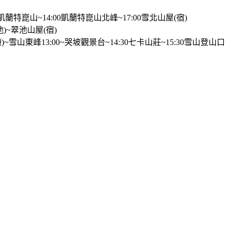
)~凱蘭特崑山~14:00凱蘭特崑山北峰~17:00雪北山屋(宿)
池)~翠池山屋(宿)
鐘)~雪山東峰13:00~哭坡觀景台~14:30七卡山莊~15:30雪山登山口