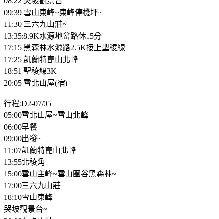
08:22 哭坡觀景台
09:39 雪山東峰~東峰停機坪~
11:30 三六九山莊~
13:35:8.9K水源地岔路休15分
17:15 黑森林水源路2.5K接上聖稜線
17:25 凱蘭特崑山北峰
18:51 聖稜線3K
20:05 雪北山屋(宿)
行程:D2-07/05
05:00雪北山屋~雪山北峰
06:00早餐
09:00出發~
11:07凱蘭特崑山北峰
13:55北稜角
15:00雪山主峰~雪山圈谷黑森林~
17:00三六九山莊
18:10雪山東峰
哭坡觀景台~