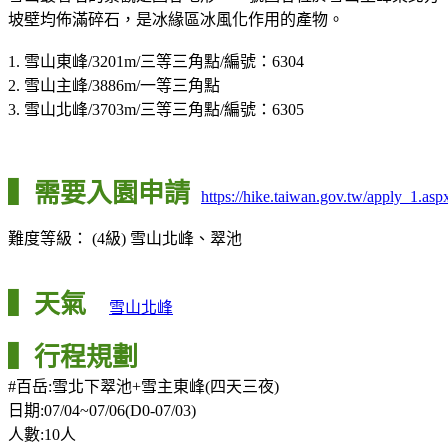
坡壁均佈滿碎石，是冰緣區冰風化作用的產物。
1. 雪山東峰/3201m/三等三角點/編號：6304
2. 雪山主峰/3886m/一等三角點
3. 雪山北峰/3703m/三等三角點/編號：6305
▍需要入園申請
https://hike.taiwan.gov.tw/apply_1.
難度等級： (4級) 雪山北峰、翠池
▍天氣
雪山北峰
▍行程規劃
#百岳:雪北下翠池+雪主東峰(四天三夜)
日期:07/04~07/06(D0-07/03)
人數:10人