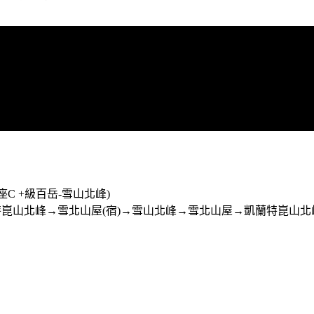
)
特崑山北峰→雪北山屋(宿)→雪山北峰→雪北山屋→凱蘭特崑山