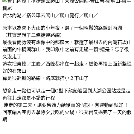
台北內湖／搭公車去爬山／爬山健行／爬山／
原本以為會下大雨的小年夜，選了一個輕鬆的路線到內湖
（其實是想了三條捷運路線）
最後看雨勢沒有想像中的那麼大，就選了最想去的內湖石崁山
前面的牛稠湖群山，我印象中之前有走過一顆?還是？忘了很
久沒走了
這次把東峰／主峰／西峰都串在一起走，然後再接上面新整理
好的石崁山
算是很輕鬆的路線，路底就搭小２下山了
想多走一點也可以走一個O型下龍船岩回到大湖公園站或是走
再往北走都是不錯的行程
連走的第二天，還要留體力給後面的假期，有運動到就好 ！
回家編片完再去拿除夕要吃的火鍋，很充實又過完了一天的假
期