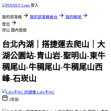
登入
我的部落格
我的部落格後台
我的帳號
登出
郊山
國內旅遊
台北內湖｜搭捷運去爬山｜大
湖公園站-青山岩-聖明山-東牛
稠尾山-牛稠尾山-牛稠尾山西
峰-石崁山
LiFe不NG
2年前