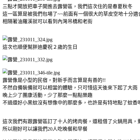
三點才開放把車子開進去露營區，我們這次住的是春夏秋冬
這一區算是被我們包場了~~前面有一個很大的草皮空地十分適
相隔著油羅溪就可以看到內灣吊橋和老街
這次也順便幫胖迪慶祝２歲的生日
露營像是小型的民宿，對新手而言算是有善的!!
不然自備裝備就可以相當的體驗，只可惜這天後來下起了大雨
晚上少了團康活動，少了那麼一點點樂趣
不過還好小黑蚊沒有想像中的那麼多，也許是有特地點了蚊香吧
這次我們有跟露營區訂了十人的烤肉餐，還租借了火鍋用具，
所以剛好可以讓我們20人吃晚餐和早餐