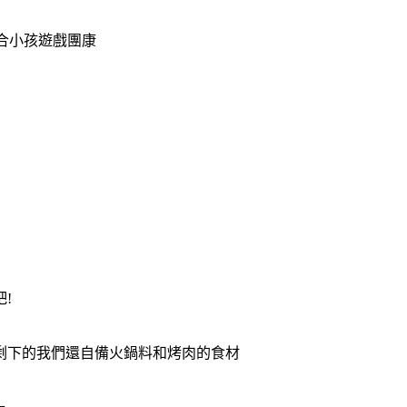
合小孩遊戲團康
!
剩下的我們還自備火鍋料和烤肉的食材