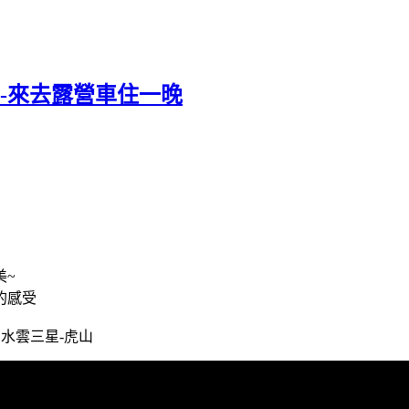
-來去露營車住一晚
美~
的感受