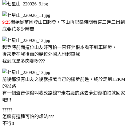
9:25
開始從苗圃登山口起登，下山再記錄時間看這三進三出到
底要花多少時間
起登時前面這位山友好可怕一直狂奔根本看不到車尾燈，
後來走在我後面的幾位外國人也超車我
我到底是多肉腳呀???
前後都沒有山友之後就按著自己的腳步前進，終於走到1.2KM
的岔路
有一個聲音偷偷叫我改路線??走右邊的路去夢幻湖拍拍就回家
吧!!!
?????
怎麼有這種可怕的想法???
不行!!