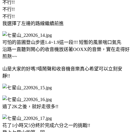
不行!!
不行!!
不行!!
我選擇了左邊的路線繼續前進
可怕的苗圃登山步道1.4~1.9這一段!!! 短暫的風景喘口氣先
沿路一直聽到鬧心的收音機放送著OOXX的音樂，實在走得好
煎熬~~
山是大家的好嗎?嘻鬧聲和收音機音樂真心希望可以立刻安
靜!!
過了2K之後，就好走很多!!
花了1小時又5分終於完成六分之一的挑戰!!