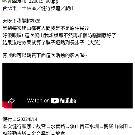
台北市／士林區／健行步道／爬山
天呀!!!我變超極黑
黑到每次爬山都有人問我是不是原住民??
好傻眼喔!!這次爬山我想說那不然再加個防曬圍脖好了，
結果沒啥效果就算了脖子還熱到長疹子（大哭）
有興趣可以觀賞下面這次活動的影片喔~
健行日:2022/8/14
本次健行順序：故宮→水管路→溪山百年水圳→鵝尾山梯田→
狗殷勤古道→金合興圳→故宮