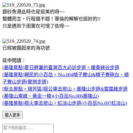
碧砂魚港此時也是挺美的呀~~
整體而言，行程還不錯！華倫的解解也挺好的!!
只是遇到下雨實在可惜了些呀~~
已經被圍起來的海功號
延申閱讀：
[基隆景點]夏日避暑的臺灣百大必訪步道。暖東峽谷步道
[基隆景點]親民的小百岳。Ｎo.004槓子寮山&槓子寮砲台、槓
子寮山步道(龍崗步道)
[新北景點。瑞芳區]搭公車去爬山。基隆山步道&雷霆峰步道
(基隆山東峰、黃金一稜)(小百岳No.006基隆山)
[基隆景點]搭火車去爬山。紅淡山步道(小百岳No.007紅淡山)
載入更多