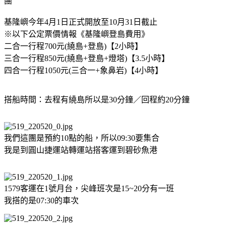
團
基隆嶼今年4月1日正式開放至10月31日截止
※以下公定票價情報《基隆嶼登島費用》
二合一行程700元(繞島+登島)【2小時】
三合一行程850元(繞島+登島+燈塔)【3.5小時】
四合一行程1050元(三合一+象鼻岩)【4小時】
搭船時間：去程有繞島所以是30分鐘／回程約20分鐘
我們這團是預約10點的船，所以09:30要集合
我是到圓山捷運站轉運站搭客運到碧砂魚港
1579客運在1號月台，尖峰班次是15~20分有一班
我搭的是07:30的車次