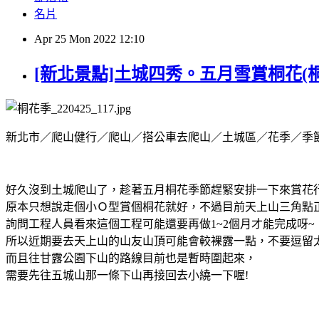
名片
Apr
25
Mon
2022
12:10
[新北景點]土城四秀。五月雪賞桐花
新北市／爬山健行／爬山／搭公車去爬山／土城區／花季／季
好久沒到土城爬山了，趁著五月桐花季節趕緊安排一下來賞花
原本只想說走個小Ｏ型賞個桐花就好，不過目前天上山三角點
詢問工程人員看來這個工程可能還要再做1~2個月才能完成呀~
所以近期要去天上山的山友山頂可能會較裸露一點，不要逗留
而且往甘露公園下山的路線目前也是暫時圍起來，
需要先往五城山那一條下山再接回去小繞一下喔!