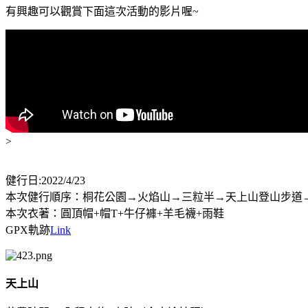
有興趣可以觀賞下面這次活動的影片喔~
>
健行日:2022/4/23
本次健行順序：桐花公園→火焰山→三粒半→天上山登山步道
本次衣著：圓頂帽+帽T+牛仔褲+羊毛襪+雨鞋
GPX軌跡
Link
天上山