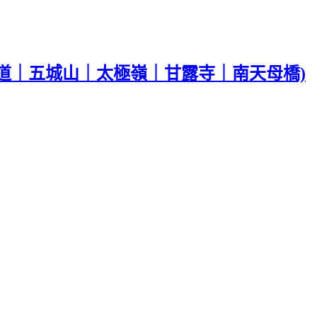
道｜五城山｜太極嶺｜甘露寺｜南天母橋)