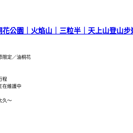
(桐花公園｜火焰山｜三粒半｜天上山登山步
節限定／油桐花
行程
正在維護中
太久～