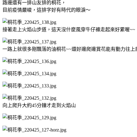
路邊還有一排山友排的桐花，
目前疫情嚴峻，這排字好有時代的眼淚～
接著走上火焰山步道，這天沒什麼風穿牛仔褲走起來好累喔~~
一路上就很多剛飄落的油桐花~~還好邊爬邊賞花能有動力往上
向上爬升大約45分鐘才走到火焰山