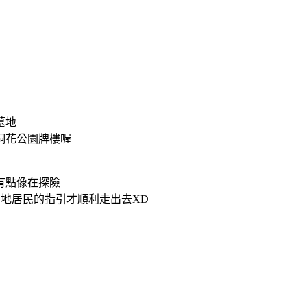
墓地
桐花公園牌樓喔
有點像在探險
當地居民的指引才順利走出去XD