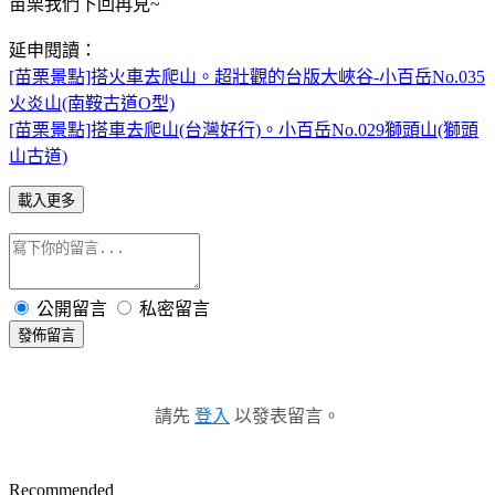
苗栗我們下回再見~
延申閱讀：
[苗栗景點]搭火車去爬山。超壯觀的台版大峽谷-小百岳No.035
火炎山(南鞍古道O型)
[苗栗景點]搭車去爬山(台灣好行)。小百岳No.029獅頭山(獅頭
山古道)
載入更多
公開留言
私密留言
發佈留言
請先
登入
以發表留言。
Recommended