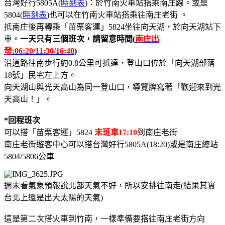
台灣好行5805A(
時刻表
)：於竹南火車站搭乘南庄線。或是
5804(
時刻表
)也可以在竹南火車站搭乘往南庄老街 。
抵南庄後再轉乘「苗栗客運」5824坐往向天湖，於向天湖站下
車。
一天只有三個班次，請留意時間(
南庄出
發:06:20/11:30/16:40
)
沿道路往南步行約0.8公里可抵達，登山口位於「向天湖部落
18號」民宅左上方。
向天湖山與光天高山為同一登山口，導覽牌寫著「歡迎來到光
天高山！」。
*回程班次
可以搭「苗栗客運」5824
末班車17:10
到南庄老街
南庄老街遊客中心可以搭台灣好行5805A(18:20)或是南庄總站
5804/5806公車
週末看氣象預報說北部天氣不好，所以安排往南走(結果其實
台北上還是出大太陽的天氣)
這是第二次搭火車到竹南，一樣準備要搭往南庄老街方向