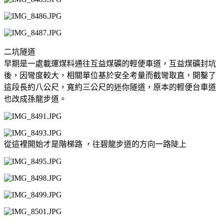
二坑隧道
早期是一處載運煤料通往互益煤礦的輕便車道，互益煤礦封坑
後，因彎度較大，相關單位基於安全考量而截彎取直，開鑿了
這段長約八公尺，寬約三公尺的迷你隧道，原本的輕便台車道
也改成孫龍步道。
從這裡開始才是階梯路 ，往碧龍步道的方向一路陡上