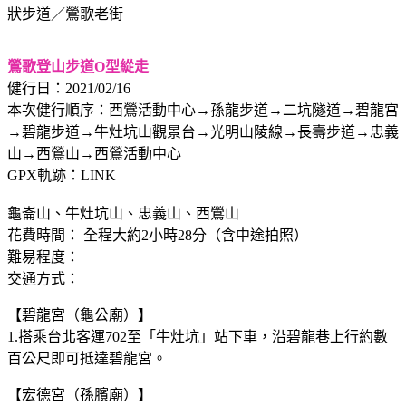
狀步道／鶯歌老街
鶯歌登山步道O型緃走
健行日：2021/02/16
本次健行順序：西鶯活動中心→孫龍步道→二坑隧道→碧龍宮
→碧龍步道→牛灶坑山觀景台→光明山陵線→長壽步道→忠義
山→西鶯山→西鶯活動中心
GPX軌跡：LINK
龜崙山、牛灶坑山、忠義山、西鶯山
花費時間： 全程大約2小時28分（含中途拍照）
難易程度：
交通方式：
【碧龍宮（龜公廟）】
1.搭乘台北客運702至「牛灶坑」站下車，沿碧龍巷上行約數
百公尺即可抵達碧龍宮。
【宏德宮（孫臏廟）】