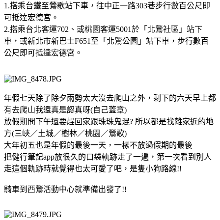
1.搭乘台鐵至鶯歌站下車，往中正一路303巷步行數百公尺即
可抵達宏德宮。
2.搭乘台北客運702、或桃園客運5001於「北鶯社區」站下
車，或新北市新巴士F651至「北鶯公園」站下車，步行數百
公尺即可抵達宏德宮。
年假七天除了除夕雨勢太大沒去爬山之外，剩下的六天早上都
有去爬山我還真是認真呀(自己蓋章)
放假期間下午還要趕回家跟珠珠鬼混? 所以都是找離家近的地
方(三峽／土城／樹林／桃園／鶯歌)
大年初五也是年假的最後一天，一樣不放過假期的最後
把健行筆記app放很久的口袋軌跡走了一遍，第一次看到別人
走這個軌跡時就覺得也太可愛了吧，是隻小狗路線!!
騎車到西鶯活動中心就準備出發了!!