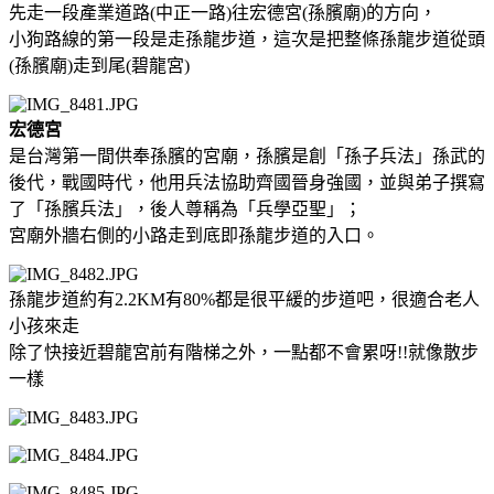
先走一段產業道路(中正一路)往宏德宮(孫臏廟)的方向，
小狗路線的第一段是走孫龍步道，這次是把整條孫龍步道從頭
(孫臏廟)走到尾(碧龍宮)
宏德宮
是台灣第一間供奉孫臏的宮廟，孫臏是創「孫子兵法」孫武的
後代，戰國時代，他用兵法協助齊國晉身強國，並與弟子撰寫
了「孫臏兵法」，後人尊稱為「兵學亞聖」；
宮廟外牆右側的小路走到底即孫龍步道的入口。
孫龍步道約有2.2KM有80%都是很平緩的步道吧，很適合老人
小孩來走
除了快接近碧龍宮前有階梯之外，一點都不會累呀!!就像散步
一樣