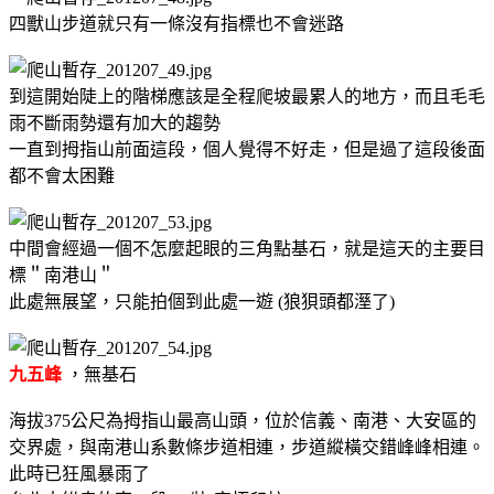
四獸山步道就只有一條沒有指標也不會迷路
到這開始陡上的階梯應該是全程爬坡最累人的地方，而且毛毛
雨不斷雨勢還有加大的趨勢
一直到拇指山前面這段，個人覺得不好走，但是過了這段後面
都不會太困難
中間會經過一個不怎麼起眼的三角點基石，就是這天的主要目
標＂南港山＂
此處無展望，只能拍個到此處一遊 (狼狽頭都溼了)
九五峰
，無基石
海拔375公尺為拇指山最高山頭，位於信義、南港、大安區的
交界處，與南港山系數條步道相連，步道縱橫交錯峰峰相連。
此時已狂風暴雨了