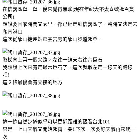
在信義區逛一逛，後來覺得無聊(現在年紀大不太喜歡逛百貨
公司)
想說要回家時間又太早，都已經走到信義區了，臨時又決定去
爬南港山
這次從象山捷運站靈雲宮旁的象山步道起登，
階梯向上第一個叉路，左往一線天右往六巨石
我想說上次來有走過六巨石了，這次就取左走一線天的路線
吧!
這２條最後會有交接的地方
這一條自然步道似乎可以更近距離的觀看台北101
只是一上山天氣又開始起霧，哭!!下次一次要好天氣再來爬一
次