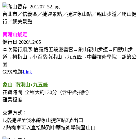
台北市／信義區／捷運景點／捷運象山站／親山步道／爬山健
行／網美景點
南港山緃走
健行日:2020/12/05
本次健行順序:信義路五段靈雲宮→象山親山步道→四獸山步
道→拇指山→小百岳南港山→九五峰→中華技術學院→胡適公
園
GPX軌跡
Link
象山+南港山+九五峰
花費時間: 全程大約130分（含中途拍照）
難易程度:
交通方式：
1.搭捷運至淡水線象山捷運站2號出口
2.騎機車可以直接騎到中華技術學院登山口