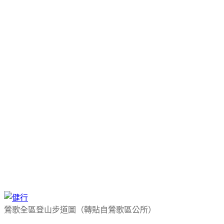
鶯歌全區登山步道圖（轉貼自鶯歌區公所）