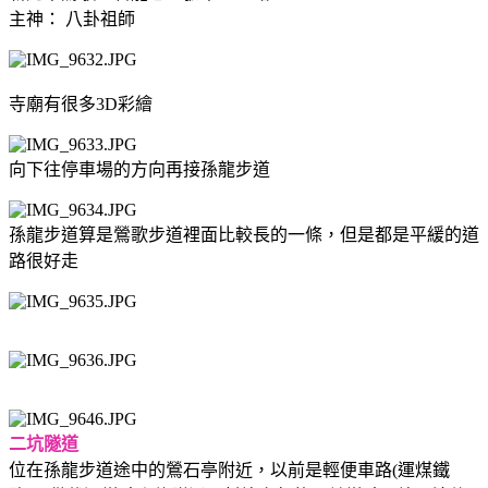
主神： 八卦祖師
寺廟有很多3D彩繪
向下往停車場的方向再接孫龍步道
孫龍步道算是鶯歌步道裡面比較長的一條，但是都是平緩的道
路很好走
二坑隧道
位在孫龍步道途中的鶯石亭附近，以前是輕便車路(運煤鐵