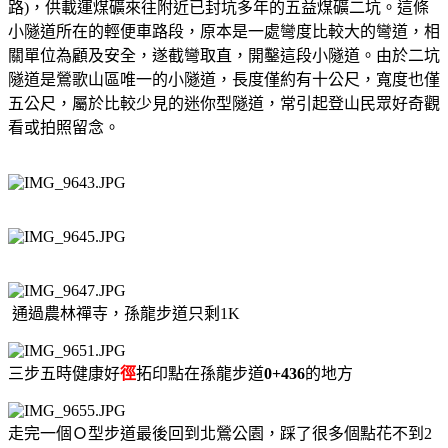
路)，供載運煤礦來往附近已封坑多年的五益煤礦二坑。這條
小隧道所在的輕便車路段，原本是一處彎度比較大的彎道，相
關單位為顧及安全，遂截彎取直，開鑿這段小隧道。由於二坑
隧道是鶯歌山區唯一的小隧道，長度僅約有十公尺，寬度也僅
五公尺，屬於比較少見的迷你型隧道，常引起登山民眾好奇觀
看或拍照留念。
通過農林禪寺，孫龍步道只剩1K
三步五時健康好
徑
拓印點在孫龍步道
0+436
的地方
走完一個Ｏ型步道最後回到北鶯公園，踩了很多個點花不到2