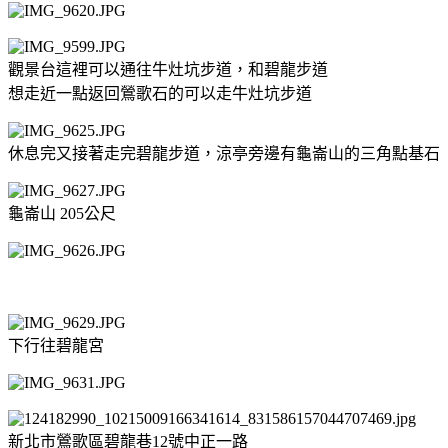
觀景台這裡可以通往牛灶坑步道，和碧龍步道
想走近一點返回鶯歌石的可以走牛灶坑步道
休息完又接著走完碧龍步道，涼亭旁邊有龜崙山的三角點基石
龜崙山 205公尺
下行往碧龍宮
新北市鶯歌區碧龍巷12號中正一路