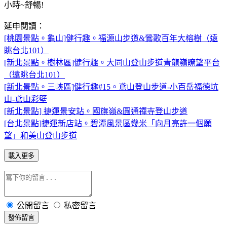
小時~舒暢!
延申閱讀：
[桃園景點。龜山]健行趣。福源山步道&鶯歌百年大榕樹（遠
眺台北101）
[新北景點。樹林區]健行趣。大同山登山步道青龍嶺瞭望平台
（遠眺台北101）
[新北景點。三峽區]健行趣#15。鳶山登山步道-小百岳福德坑
山-鳶山彩壁
[新北景點] 捷運景安站。國旗嶺&圓通禪寺登山步道
[台北景點]捷運新店站。碧潭風景區幾米「向月亮許一個願
望」和美山登山步道
載入更多
公開留言
私密留言
發佈留言