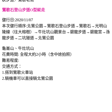
鶯歌石登山步道O型緃走
健行日:2020/11/07
本次健行順序:北鶯公園→鶯歌石登山步道→鶯歌石→光明山
陵線（往大榕樹）→牛灶坑山觀景台→碧龍步道→碧龍宮→孫
龍步道→二坑隧道→北鶯公園
龜崙山、牛灶坑山
花費時間: 全程大約2小時（含中途拍照）
難易程度:
交通方式：
1.搭到鶯歌火車站
2.騎機車可以直接騎北鶯公園