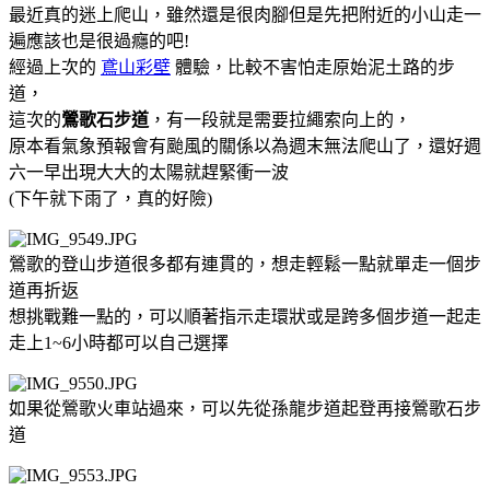
最近真的迷上爬山，雖然還是很肉腳但是先把附近的小山走一
遍應該也是很過癮的吧!
經過上次的
鳶山彩壁
體驗，比較不害怕走原始泥土路的步
道，
這次的
鶯歌石步道
，有一段就是需要拉繩索向上的，
原本看氣象預報會有颱風的關係以為週末無法爬山了，還好週
六一早出現大大的太陽就趕緊衝一波
(下午就下雨了，真的好險
)
鶯歌的登山步道很多都有連貫的，想走輕鬆一點就單走一個步
道再折返
想挑戰難一點的，可以順著指示走環狀或是跨多個步道一起走
走上1~6小時都可以自己選擇
如果從鶯歌火車站過來，可以先從孫龍步道起登再接鶯歌石步
道