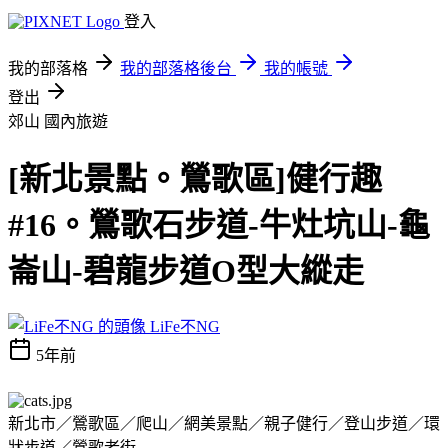
登入
我的部落格
我的部落格後台
我的帳號
登出
郊山
國內旅遊
[新北景點。鶯歌區]健行趣
#16。鶯歌石步道-牛灶坑山-龜
崙山-碧龍步道O型大縱走
LiFe不NG
5年前
新北市／鶯歌區／爬山／網美景點／親子健行／登山步道／環
狀步道／鶯歌老街