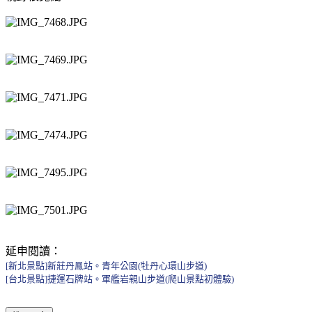
延申閱讀：
[新北景點]新莊丹鳯站。青年公園(牡丹心環山步道)
[台北景點]捷運石牌站。軍艦岩親山步道(爬山景點初體驗)