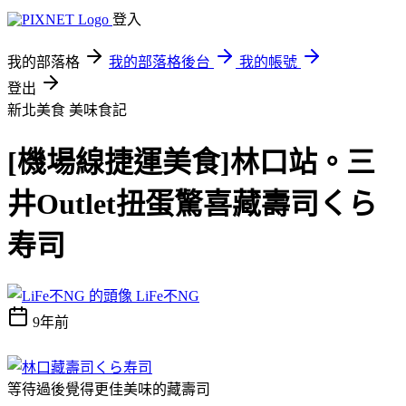
登入
我的部落格
我的部落格後台
我的帳號
登出
新北美食
美味食記
[機場線捷運美食]林口站。三
井Outlet扭蛋驚喜藏壽司くら
寿司
LiFe不NG
9年前
等待過後覺得更佳美味的藏壽司