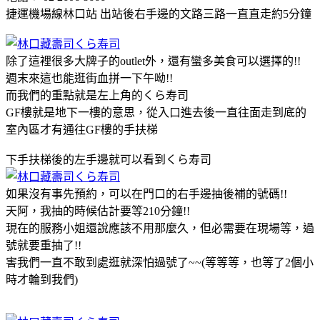
捷運機場線林口站 出站後右手邊的文路三路一直直走約5分鐘
除了這裡很多大牌子的outlet外，還有蠻多美食可以選擇的!!
週末來這也能逛街血拼一下午呦!!
而我們的重點就是左上角的くら寿司
GF樓就是地下一樓的意思，從入口進去後一直往面走到底的
室內區才有通往GF樓的手扶梯
下手扶梯後的左手邊就可以看到くら寿司
如果沒有事先預約，可以在門口的右手邊抽後補的號碼!!
天阿，我抽的時候估計要等210分鐘!!
現在的服務小姐還說應該不用那麼久，但必需要在現場等，過
號就要重抽了!!
害我們一直不敢到處逛就深怕過號了~~(等等等，也等了2個小
時才輪到我們)