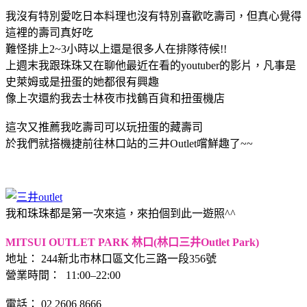
我沒有特別愛吃日本料理也沒有特別喜歡吃壽司，但真心覺得
這裡的壽司真好吃
難怪排上2~3小時以上還是很多人在排隊待候!!
上週末我跟珠珠又在聊他最近在看的youtuber的影片，凡事是
史萊姆或是扭蛋的她都很有興趣
像上次還約我去士林夜市找鶴百貨和扭蛋機店
這次又推薦我吃壽司可以玩扭蛋的藏壽司
於我們就搭機捷前往林口站的三井Outlet嚐鮮趣了~~
我和珠珠都是第一次來這，來拍個到此一遊照^^
MITSUI OUTLET PARK 林口(林口三井Outlet Park)
地址： 244新北市林口區文化三路一段356號
營業時間： 11:00–22:00
電話： 02 2606 8666