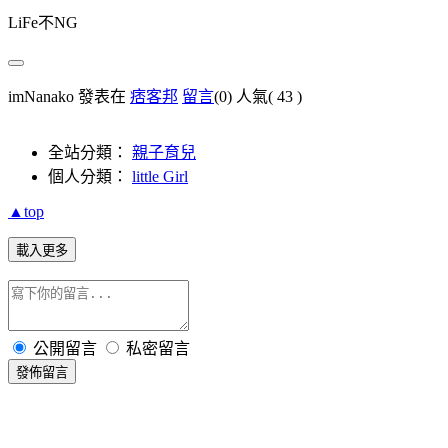
LiFe不NG
imNanako 發表在
痞客邦
留言
(0)
人氣(
43
)
全站分類：
親子育兒
個人分類：
little Girl
▲top
載入更多
公開留言
私密留言
發佈留言