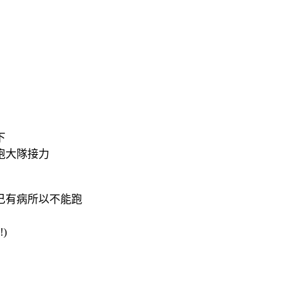
下
跑大隊接力
己有病所以不能跑
)