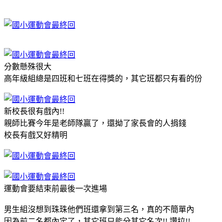
分數懸殊很大
高年級組總是四班和七班在得獎的，其它班都只有看的份
新校長很有戲內!!
親師比賽今年是老師隊贏了，還拗了家長會的人捐錢
校長有戲又好精明
運動會要結束前最後一次進場
男生組沒想到珠珠他們班還拿到第三名，真的不簡單內
因為前二名都內定了，其它班只能分其它名次!! 讚拉!!