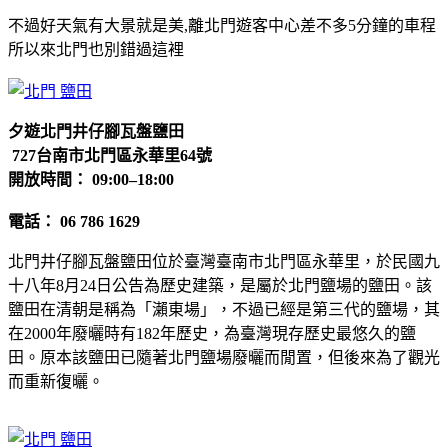
不過好天氣有大景就是美,離北門遊客中心差不多5分鐘的車程
所以來北門也別錯過這裡
夕遊北門井仔腳瓦盤鹽田
727台南市北門區永華里64號
開放時間： 09:00–18:00
電話： 06 786 1629
北門井仔腳瓦盤鹽田位於臺灣臺南市北門區永華里，於民國九
十八年8月24日公告為歷史建築，是屬於北門鹽場的鹽田。該
鹽田在清朝是稱為「瀨東場」，不過已經是第三代的鹽場，其
在2000年廢曬時有182年歷史，為臺灣現存歷史最悠久的鹽
田。原本該鹽田已隨著北門鹽場廢曬而閒置，但後來為了觀光
而重新復曬。