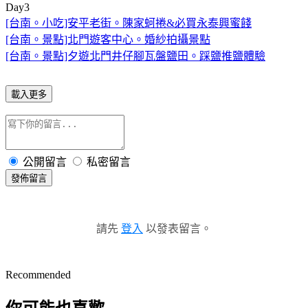
Day3
[台南。小吃]安平老街。陳家蚵捲&必買永泰興蜜餞
[台南。景點]北門遊客中心。婚紗拍攝景點
[台南。景點]夕遊北門井仔腳瓦盤鹽田。踩鹽推鹽體驗
載入更多
公開留言
私密留言
發佈留言
請先
登入
以發表留言。
Recommended