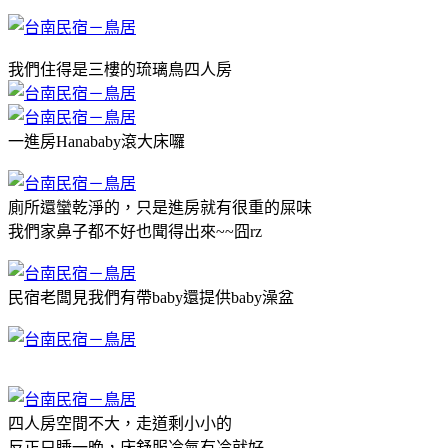
我們住得是三樓的琉璃鳥四人房
一進房Hanababy滾大床囉
廁所還蠻乾淨的，只是進房就有很重的屎味
我們家鼻子都不好也聞得出來~~囧rz
民宿老闆見我們有帶baby還提供baby澡盆
四人房空間不大，走道剩小小的
反正只睡一晚，床舒服冷氣有冷就好