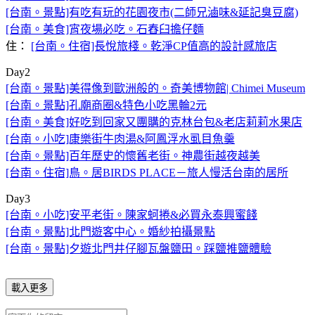
[台南。景點]有吃有玩的花園夜市(二師兄滷味&延記臭豆腐)
[台南。美食]宵夜場必吃。石舂臼擔仔麵
住：
[台南。住宿]長悅旅棧。乾淨CP值高的設計感旅店
Day2
[台南。景點]美得像到歐洲般的。奇美博物館| Chimei Museum
[台南。景點]孔廟商圈&特色小吃黑輪2元
[台南。美食]好吃到回家又團購的克林台包&老店莉莉水果店
[台南。小吃]康樂街牛肉湯&阿鳳浮水虱目魚羹
[台南。景點]百年歷史的懷舊老街。神農街越夜越美
[台南。住宿]鳥。居BIRDS PLACE－旅人慢活台南的居所
Day3
[台南。小吃]安平老街。陳家蚵捲&必買永泰興蜜餞
[台南。景點]北門遊客中心。婚紗拍攝景點
[台南。景點]夕遊北門井仔腳瓦盤鹽田。踩鹽推鹽體驗
載入更多