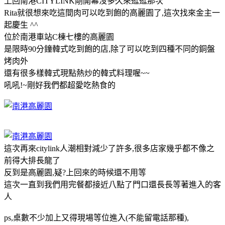
上回南港CITYLINK剛開幕沒多久來逛逛那次
Rita就很想來吃這間肉可以吃到飽的高麗園了,這次找來金主一
起慶生 ^^
位於南港車站C棟七樓的高麗園
是限時90分鐘韓式吃到飽的店,除了可以吃到四種不同的銅盤
烤肉外
還有很多樣韓式現點熱炒的韓式料理喔~~
吼吼!~剛好我們都超愛吃熱食的
這次再來citylink人潮相對減少了許多,很多店家幾乎都不像之
前得大排長龍了
反到是高麗園,疑?上回來的時候還不用等
這次一直到我們用完餐都接近八點了門口還長長等著進入的客
人
ps,桌數不少加上又得現場等位進入(不能留電話那種),