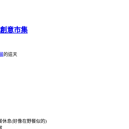
日創意市集
特展
的這天
休息(好像在野餐似的)
賞