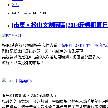
名片
Jul
22
Tue
2014
12:38
[市集。松山文創園區]2014粉樂町夏
好吧!其實就那麼剛好在我們去看
百變HELLO KITTY40週年
剛好是粉樂町展出的頭一天，桃紅色的市集屋頂
讓我讓以為是在KT展的入場差點沒嚇到，怎麼會那麼多人?
還好，只是另外的市集!!
看完KT展出來，太陽沒那麼大了!
松菸外的市集還十分的熱鬧，中間廣場已經有人舖著地墊在用餐
前面還有一個大舞台，看來像是準備等著天黑才要播放電影觀