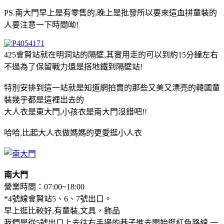
PS.南大門早上是有零售的,晚上是批發所以要來這血拼童裝的
人要注意一下時間呦!
425會賢站就在明洞站的隔壁,其實用走的可以到約15分鐘左右
不過為了保留戰力還是搭地鐵到隔壁站!
特別安排到這一站就是知道網拍賣的那些又美又漂亮的韓國童
裝幾乎都是這裡出去的
大人衣是東大門,小孩衣是南大門沒錯吧!!
哈哈,比起大人衣做媽媽的更愛逛小人衣
南大門
營業時間：07:00~18:00
*4號線會賢站5、6、7號出口。
早上逛比較好,有童裝,文具，飾品
我們是從5號出口上去往右手邊的巷子進去開始逛紅色路線,一