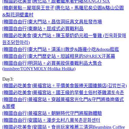
[韓國必吃美食]惠化站。跟著繼承者們喝MANGO SIX
[韓劇景點－屋塔房王世子]惠化站。馬羅尼矣公園&駱山公園
&梨花洞壁畫村
[韓國自由行]東大門站。昌信洞玩具文具批發市場
[韓國自由行]東廟站。屈成式必買戰利品
[韓國必吃美食]東大門站。陳玉華奶奶元祖一隻雞 (진옥화할매
원조닭한마리)
[韓國自由行]東大門站。清溪川散步&路邊小吃&doota逛逛
[韓國自由行]東大門歷史站。坦誠相見的SPAREX汗蒸幕
[韓國自由行]明洞站。必買美妝保養戰利品大集合
(innisfree/TONYMOLY/Holika Holika)
Day3:
[韓國必吃美食]景福宮站。平價美食飯捲天國連鎖店(김밥천국)
[韓國必吃美食]景福宮站。國王級的早餐土俗村蔘雞湯토속촌
[韓國自由行]景福宮站。穿越景福宮光化門&守門將換崗儀式
&賞櫻
[韓國自由行]景福宮站。朝鮮時代守門將服飾體驗
[韓國自由行]安國站。漫步北村八景북촌문화센터
[韓國必吃美食]安國站。食尚玩家推薦三清洞Beansbins Coffee