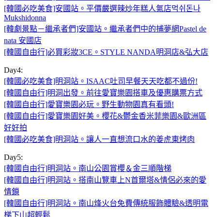
[韓國必吃美食]安國站。平價嚴選辣炒年糕人氣店먹쉬돈나
Mukshidonna
[韓劇景點－繼承者們]安國站。繼承者們中的捕夢網Pastel de
nata 安國店
[韓國自由行]必買彩妝3CE。STYLE NANDA明洞店&弘大店
Day4:
[韓國必吃美食]明洞站。ISAAC吐司早餐天天吃都不過份!
[韓國自由行]明洞出發。前往愛寶樂園搭車及優惠購票方式
[韓國自由行]愛寶樂園必玩。野生動物園真有看頭!
[韓國自由行]愛寶樂園好美。櫻花&鬱金香米菲樂園&歐洲區
好好拍
[韓國必吃美食]明洞站。讓人一直想流口水的姜虎東烤肉
Day5:
[韓國自由行]明洞站。南山公園賞櫻＆金三順階梯
[韓國自由行]明洞站。搭南山覽車上N首爾塔&情侶必來的愛
情鎖
[韓國自由行]明洞站。南山烽火台免費傳統服飾體驗&透明電
梯下山超輕鬆