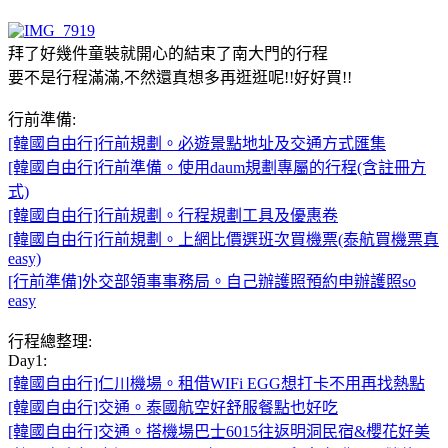
拜了好幾件童裝就開心的結束了南大門的行程
要不是行程滿滿,不然還真想多再逛逛呢!!好好買!!
行前準備:
[韓國自由行]行前規劃。必遊景點地址及交通方式匯集
[韓國自由行]行前準備。使用daum規劃專屬的行程(含註冊方
式)
[韓國自由行]行前規劃。行程規劃工具及優惠卷
[韓國自由行]行前規劃。上網比價選班次買機票(泰航買機票真
easy)
[行前準備]外交部領事事務局。自己辦護照預約申辦護照so
easy
行程總整理:
Day1:
[韓國自由行]仁川機場。租借WIFi EGG想打卡不用再找熱點
[韓國自由行]交通。泰國航空好舒服餐點也好吃
[韓國自由行]交通。搭機場巴士6015往返明洞民宿&櫻花好美