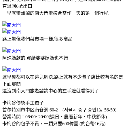
直逛回6號出口
一早就蠻熱鬧的南大門蠻適合當作一天的第一個行程,
路上蠻像我們菜市場一樣,很多商品
阿珠媽款的,買給婆婆媽媽也不錯
連早餐都可以在這兒解決,路上就有不少包子店比較有名的是
下面那間
還沒到南大門旅遊諮詢中心的左手邊就看得到了
卡梅谷傳統手工包子
首尔特别市中区南仓洞 60-2 (서울시 중구 숭인1동 56-59)
營業時間：08:00~20:00(週日、農曆新年、中秋節休)
卡梅谷的包子不貴，一顆只要600韓圜 (約台幣16元)