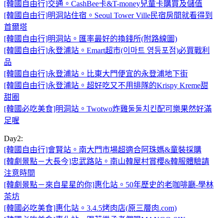
[韓國自由行]交通。CashBee卡&T-money兒童卡購買及儲值
[韓國自由行]明洞站住宿。Seoul Tower Ville民宿房間就看得到
首爾塔
[韓國自由行]明洞站。匯率最好的換錢所(附路線圖)
[韓國自由行]永登浦站。Emart超市(이마트 영등포점)必買戰利
品
[韓國自由行]永登浦站。比東大門便宜的永登浦地下街
[韓國自由行]永登浦站。超好吃又不用排隊的Krispy Kreme甜
甜圈
[韓國必吃美食]明洞站。Twotwo炸雞둘둘치킨配可樂果然好滿
足喔
Day2:
[韓國自由行]會賢站。南大門市場超適合阿珠媽&童裝採購
[韓劇景點－大長今]忠武路站。南山韓屋村賞櫻&韓服體驗請
注意時間
[韓劇景點－來自星星的你]惠化站。50年歷史的老咖啡廳-學林
茶坊
[韓國必吃美食]惠化站。3.4.5烤肉店(原三層肉.com)