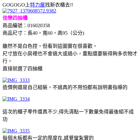
GOGOGO上
特力屋
找新衣櫃去!!
佳樂四抽櫃
商品編號：016020358
商品尺寸：長40，寬60，高95（公分)
雖然不是白色控，但看到這圖實在很喜歡，
尺寸放在小房裡也不會過大或過小，重點還要裝得夠多衣物才
行，
直接就選了四抽櫃
造慣例還是自己組裝，不過真的不用怕都有說明書指導的
這次的櫃子零件還真不少,得先清點一下數量免得最後組不成
功
每個木板都有一定的厚度在,感覺蠻紮實的