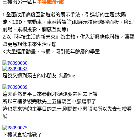
三樓的另一區有
半導體奇e館
1.全面改用高度互動遊戲的展示手法，引進新的主題(太陽
能、LED、電動車、車輛辨識等)和展示技術(觸控面板、魔幻
劇場、素模投影、體感互動等)
2.以『科技生活的新未來』為主軸，併入新興綠能科技，讓觀
眾更易想像未來生活型態
3.大量運用動畫、卡通，吸引低年齡層的學童
是說又遇到罷占的小朋友..無耐ing
這天雖然是平日來參觀,不過還要趕回去上課
所以三樓參觀完就先上五樓騎空中腳踏車了
這也是來這的主要目的之一,剛開始小緊張呦所以先去七樓看
展
下樓就直接挑戰了