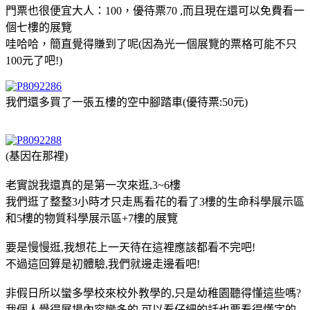
門票也很便宜大人：100，優待票70 ,而且現在還可以免費看一
個七樓的展覽
哇哈哈，簡直覺得賺到了呢(因為光一個展覽的票格可能不只
100元了吧!)
我們還多買了一張五樓的空中腳踏車(優待票:50元)
(基因在那裡)
老實說我還真的是第一次來逛,3~6樓
我們逛了整整3小時才只走馬看花的看了3樓的生命科學展示區
和5樓的物質科學展示區+7樓的展覽
要是慢慢逛,我想花上一天待在這裡應該都看不完吧!
不過這回算是初體驗,我們就邊走邊看吧!
非假日所以蠻多學校來校外教學的,只是幼稚園聽得懂這些嗎?
我個人覺得展場內容蠻多的,可以看仔細的話也要看得懂字的