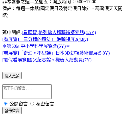
非寒暑假之週二至週五：開放時間：9:00~17:00
備註：每週一休館(國定假日及特定假日除外、寒暑假天天開
館)
延申閱讀:
[看展覽]格列佛人體藝術探索館(4.5Y)
[看展覽]「三分鐘的魔法」 泡麵特展2(4.8y)
＊第50屆中小學科學展覽會(5Y)＊
[看展覽]「奇幻。不思議」日本3D幻視藝術畫展(5.8Y)
[暑假看展覽]國父紀念館。機器人總動員(7Y)
載入更多
公開留言
私密留言
發佈留言