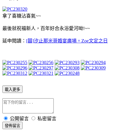
拿了喜糖沾喜氣~~
最後就祝福新人，百年好合永浴愛河呦!~~
延申閱讀：
[囍]汐止那米哥婚宴廣場。Zoe文定之日
載入更多
公開留言
私密留言
發佈留言