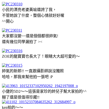
小民的漂亮老婆黃瑜還誇了我，
不管她說了什麼，整個心情就好好喔
^^開心
大家都沒變~~還是個個都很帥氣!
還有幾位同學漏拍了 ><
ZOE的龍寶寶也長大了！眼睛大大超可愛的～
帥氣的新郎!! 一直跟攝影師說沒獨照
哈哈，那我來幫他拍一張吧 :P
小健的5D2～～這張是家珍的帥兒子幫大家拍的^^
糊了還是很值得珍藏!!
ken拍的～～