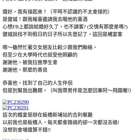
還好，我有接起來！（平時不認識的不太會接的）
是健城！跟我報喜邀請我去喝他的喜酒
心想FB上都說結婚好久了，也不請客? (交情有那麼差嗎?)
健城說找不到假日的日子所以先登記了，這回是補宴客
嗯～雖然忙著交女朋友比較少跟我們聯絡，
但至少在大學時代也挺受他照顧的
謝謝他，被我拉進學生會
謝謝他，那麼的善良
恭喜他，找到了自己的人生伴侶
但是別幫我出難題，（叫我帶男伴是怎麼回事阿～飛踢喔!）
這次的婚宴是辦在板橋新埔站的吉利餐廳
以前我也是板橋人，每天都會路過的卻一次都沒去過!
沒想到會場還算不錯!!