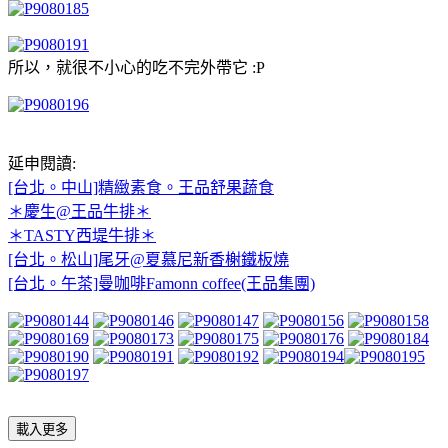
所以，就很不小心的吃不完外帶它 :P
延申閱讀:
[台北。中山]精緻素食。王品舒果蔬食
＊慶生@王品牛排＊
＊TASTY西堤牛排＊
[台北。松山]尾牙@夏慕尼新香榭鐵板燒
[台北。午茶]曼咖啡Famonn coffee(王品集團)
載入更多