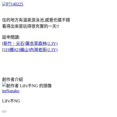
住的地方有溫泉游泳池,感覺也還不錯
看得出來是玩得很充實的一天!!
延申閱讀:
[新竹．尖石]薰衣草森林(2.3Y)
[319鄉#23橫山]內灣老街(2.3Y)
創作者介紹
imNanako
LiFe不NG