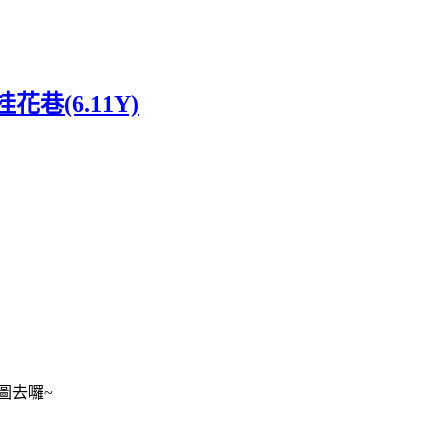
巷(6.11Y)
圖去囉~