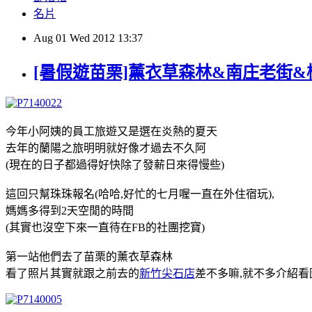
名片
Aug
01
Wed
2012
13:37
[暑假遊苗栗]薰衣草森林&南庄老街&桂花
今年小阿姨的員工旅遊又是選在炎熱的夏天
去年的蘭陽之旅明明就好像才過去不久阿
(現在的日子都過得好快除了發薪日來得慢些)
這回只幫珠珠報名(哈哈,好忙的七月喔一直在外住宿玩),
媽媽多得到2天空閒的時間
(其實也沒空下來一直待在FB的社團挖寶)
第一站他們去了苗栗的薰衣草森林
看了照片其實就跟之前去的
新竹尖石店
差不多嘛,就不多介紹看