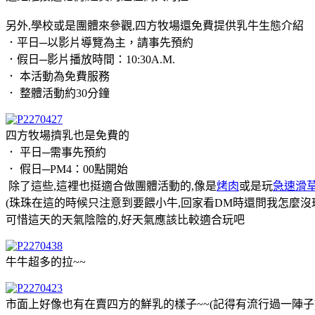
另外,學校或是團體來參觀,四方牧場還免費提供乳牛生態介紹
．平日─以影片導覽為主，請事先預約
．假日─影片播放時間：10:30A.M.
． 本活動為免費服務
． 整體活動約30分鐘
四方牧場擠乳也是免費的
． 平日─需事先預約
． 假日─PM4：00點開始
除了這些,這裡也挺適合做團體活動的,像是
烤肉
或是玩
急速滑
(珠珠在這的時候只注意到要餵小牛,回家看DM時還問我怎麼沒
可惜這天的天氣陰陰的,好天氣應該比較適合玩吧
牛牛超多的拉~~
市面上好像也有在賣四方的鮮乳的樣子~~(記得有流行過一陣子