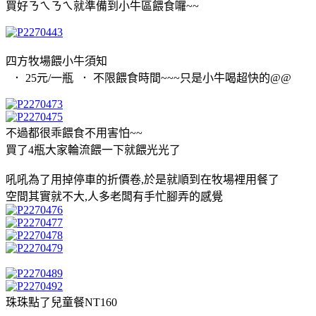
買好ㄋㄟㄋㄟ就準備到小牛區餵食囉~~
四方牧場餵小牛須知
． 25元/一瓶 ． 不限餵食時間~~~只是小牛喝超快的@@
不過都很乖餵食不用害怕~~
買了4瓶大家輪流餵一下就餵光光了
吼吼為了用掉停車的折價卷,於是就順到在牧場裡用餐了
空間其實就不大,人多老闆有手忙腳弄的感覺
珠珠點了兒童餐NT160