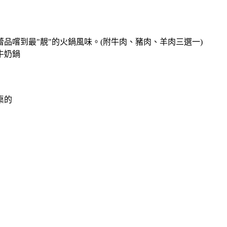
品嚐到最"靚"的火鍋風味。(附牛肉、豬肉、羊肉三選一)
牛奶鍋
桌的