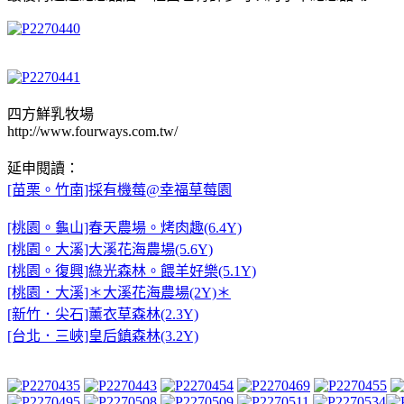
四方鮮乳牧場
http://www.fourways.com.tw/
延申閱讀：
[苗栗。竹南]採有機莓@幸福草莓園
[桃園。龜山]春天農場。烤肉趣(6.4Y)
[桃園。大溪]大溪花海農場(5.6Y)
[桃園。復興]綠光森林。餵羊好樂(5.1Y)
[桃園．大溪]＊大溪花海農場(2Y)＊
[新竹．尖石]薰衣草森林(2.3Y)
[台北．三峽]皇后鎮森林(3.2Y)