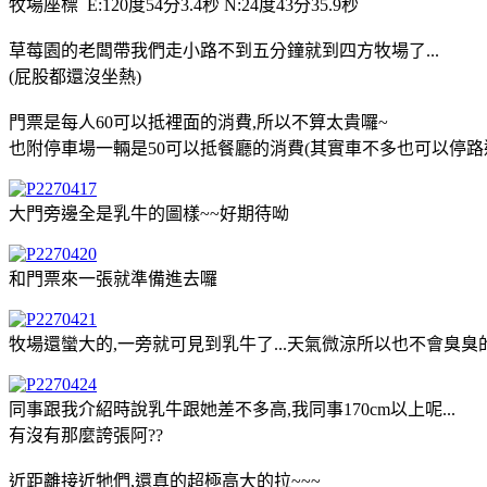
牧場座標 E:120度54分3.4秒 N:24度43分35.9秒
草莓園的老闆帶我們走小路不到五分鐘就到四方牧場了...
(屁股都還沒坐熱)
門票是每人60可以抵裡面的消費,所以不算太貴囉~
也附停車場一輛是50可以抵餐廳的消費(其實車不多也可以停路邊
大門旁邊全是乳牛的圖樣~~好期待呦
和門票來一張就準備進去囉
牧場還蠻大的,一旁就可見到乳牛了...天氣微涼所以也不會臭臭
同事跟我介紹時說乳牛跟她差不多高,我同事170cm以上呢...
有沒有那麼誇張阿??
近距離接近牠們,還真的超極高大的拉~~~