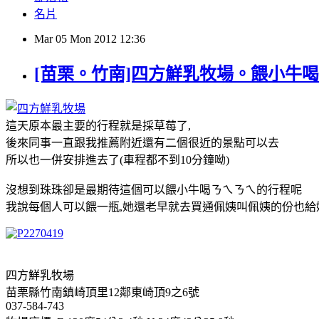
名片
Mar
05
Mon
2012
12:36
[苗栗。竹南]四方鮮乳牧場。餵小牛喝奶奶
這天原本最主要的行程就是採草莓了,
後來同事一直跟我推薦附近還有二個很近的景點可以去
所以也一併安排進去了(車程都不到10分鐘呦)
沒想到珠珠卻是最期待這個可以餵小牛喝ㄋㄟㄋㄟ的行程呢
我說每個人可以餵一瓶,她還老早就去買通佩姨叫佩姨的份也給她
四方鮮乳牧場
苗栗縣竹南鎮崎頂里12鄰東崎頂9之6號
037-584-743