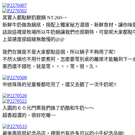
其實人都點鮮奶靚鍋 NT.260~~
新鮮牛奶做為鍋底，搭配上獨家秘方湯頭、新鮮食材，讓你味蕾
話說這裡是牧場所以牛奶鍋讓我們也很期待，可是呢大家都點
上菜速度卻超級無敵慢的@@
我們在猜是不是大家都點這個，所以鍋子不夠用了呢?
不然火鍋也不用什麼煮阿，怎麼要等別桌的離席才能輪到下一
東西還不錯吃，就是等。。。。等。很。久。
中途珠珠的兒童餐都吃完了，還又去餵了一次牛奶呢!!
入園的６０元門票我們換了奶酪和牛奶～～
超香超濃的，很好吃喔~~
最後再逛逛紀念品店，裡面也有許多可以的小牛紀念品呦!