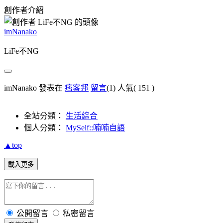
創作者介紹
imNanako
LiFe不NG
imNanako 發表在
痞客邦
留言
(1)
人氣(
151
)
全站分類：
生活綜合
個人分類：
MySelf::喃喃自語
▲top
載入更多
公開留言
私密留言