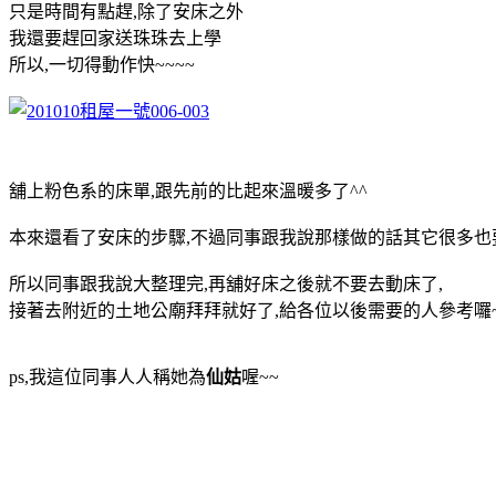
只是時間有點趕,除了安床之外
我還要趕回家送珠珠去上學
所以,一切得動作快~~~~
舖上粉色系的床單,跟先前的比起來溫暖多了^^
本來還看了安床的步驟,不過同事跟我說那樣做的話其它很多也
所以同事跟我說大整理完,再舖好床之後就不要去動床了,
接著去附近的土地公廟拜拜就好了,給各位以後需要的人參考囉
ps,我這位同事人人稱她為
仙姑
喔~~