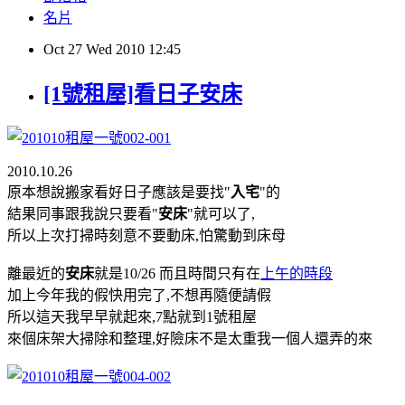
名片
Oct
27
Wed
2010
12:45
[1號租屋]看日子安床
2010.10.26
原本想說搬家看好日子應該是要找"
入宅
"的
結果同事跟我說只要看"
安床
"就可以了,
所以上次打掃時刻意不要動床,怕驚動到床母
離最近的
安床
就是10/26 而且時間只有在
上午的時段
加上今年我的假快用完了,不想再隨便請假
所以這天我早早就起來,7點就到1號租屋
來個床架大掃除和整理,好險床不是太重我一個人還弄的來