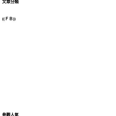
文章分類
((ＦＢ))
參觀人氣