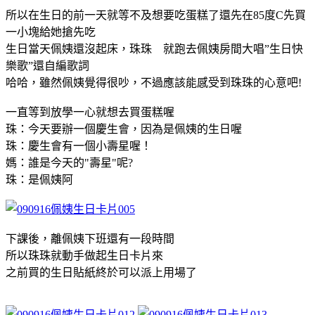
所以在生日的前一天就等不及想要吃蛋糕了還先在85度C先買
一小塊給她搶先吃
生日當天佩姨還沒起床，珠珠 就跑去佩姨房間大唱”生日快
樂歌”還自編歌詞
哈哈，雖然佩姨覺得很吵，不過應該能感受到珠珠的心意吧!
一直等到放學一心就想去買蛋糕喔
珠：今天要辦一個慶生會，因為是佩姨的生日喔
珠：慶生會有一個小壽星喔！
媽：誰是今天的"壽星"呢?
珠：是佩姨阿
下課後，離佩姨下班還有一段時間
所以珠珠就動手做起生日卡片來
之前買的生日貼紙終於可以派上用場了