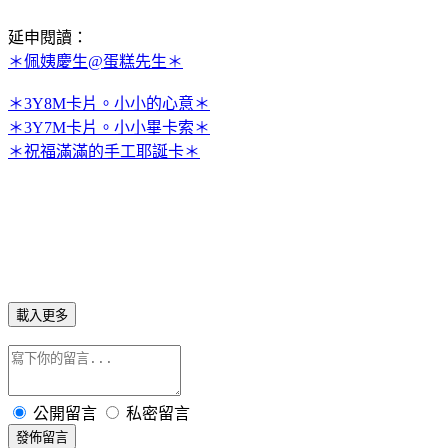
延申閱讀：
＊佩姨慶生@蛋糕先生＊
＊3Y8M卡片。小小的心意＊
＊3Y7M卡片。小小畢卡索＊
＊祝福滿滿的手工耶誕卡＊
載入更多
公開留言
私密留言
發佈留言