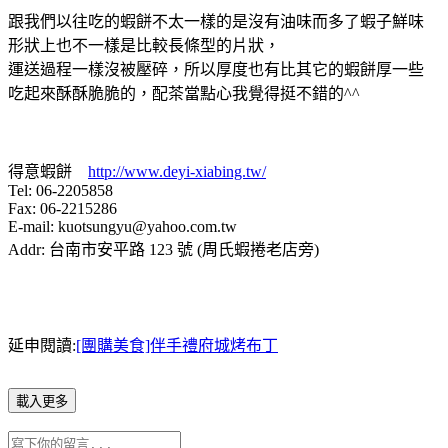
跟我們以往吃的蝦餅不太一樣的是沒有油味而多了蝦子鮮味
形狀上也不一樣是比較長條型的片狀，
運送過程一樣沒被壓碎，所以厚度也有比其它的蝦餅厚一些
吃起來酥酥脆脆的，配茶當點心我覺得挺不錯的^^
得意蝦餅
http://www.deyi-xiabing.tw/
Tel: 06-2205858
Fax: 06-2215286
E-mail: kuotsungyu@yahoo.com.tw
Addr: 台南市安平路 123 號 (周氏蝦捲老店旁)
延申閱讀:
[團購美食]伴手禮府城烤布丁
載入更多