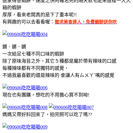
這家得意蝦餅，速度之快阿報名完的隔天就宅配來這樣一大大
箱的蝦餅
厚厚，看來老闆真的是下了重本呢!!
有興趣的可以去看看喔：
徵求美食達人，免費蝦餅送你吃
鏘．鏘．鏘
一次給足七種不同口味的蝦餅
除了原味海苔之外，其它５種都是屬於帶有辣味的口感
每種辣味都有不同獨特的感覺，
不過我最喜歡的還是辣味的
會讓人有ㄙㄨㄚˋ嘴的感覺
現在也有團購，想吃的不用擔心買不到呦!
媽媽又帶好料回來了，拍完照可以吃了嗎??