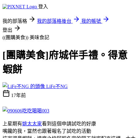
登入
我的部落格
我的部落格後台
我的帳號
登出
((團購美食))
美味食記
[團購美食]府城伴手禮。得意
蝦餅
LiFe不NG
17年前
上星期有
姚太太家
看到這個申請試吃的好康
嘴饞的我，當然也跟著報名了試吃的活動