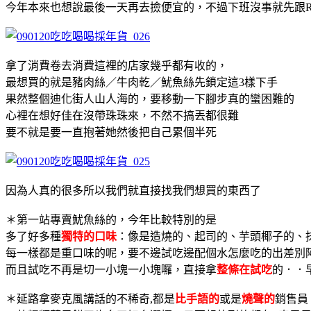
今年本來也想說最後一天再去撿便宜的，不過下班沒事就先跟Ri
拿了消費卷去消費這裡的店家幾乎都有收的，
最想買的就是豬肉絲／牛肉乾／魷魚絲先鎖定這3樣下手
果然整個迪化街人山人海的，要移動一下腳步真的蠻困難的
心裡在想好佳在沒帶珠珠來，不然不搞丟都很難
要不就是要一直抱著她然後把自己累個半死
因為人真的很多所以我們就直接找我們想買的東西了
＊第一站專賣魷魚絲的，今年比較特別的是
多了好多種
獨特的口味
：像是造燒的、起司的、芋頭椰子的、
每一樣都是重口味的呢，要不邊試吃邊配個水怎麼吃的出差別
而且試吃不再是切一小塊一小塊囉，直接拿
整條在試吃
的．．
＊延路拿麥克風講話的不稀奇,都是
比手語的
或是
燒聲的
銷售員