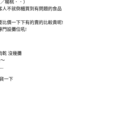
果／楊桃．．）
客人不就倒楣買到有問題的食品
要比價一下下有的賣的比較貴呢!
門設攤位吼!
乾 沒幾攤
拉～
.
補貨一下