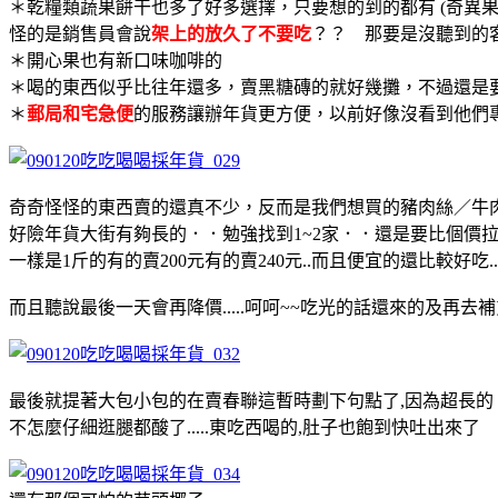
＊乾糧類蔬果餅干也多了好多選擇，只要想的到的都有 (奇異
怪的是銷售員會說
架上的放久了不要吃
？？ 那要是沒聽到的
＊開心果也有新口味咖啡的
＊喝的東西似乎比往年還多，賣黑糖磚的就好幾攤，不過還是
＊
郵局和宅急便
的服務讓辦年貨更方便，以前好像沒看到他們專
奇奇怪怪的東西賣的還真不少，反而是我們想買的豬肉絲／牛肉
好險年貨大街有夠長的．．勉強找到1~2家．．還是要比個價
一樣是1斤的有的賣200元有的賣240元..而且便宜的還比較好吃....
而且聽說最後一天會再降價.....呵呵~~吃光的話還來的及再去
最後就提著大包小包的在賣春聯這暫時劃下句點了,因為超長的
不怎麼仔細逛腿都酸了.....東吃西喝的,肚子也飽到快吐出來了