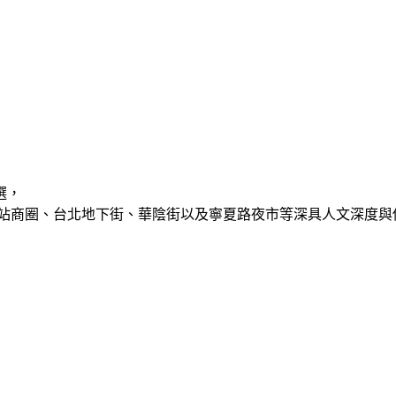
選，
站商圈、台北地下街、華陰街以及寧夏路夜市等深具人文深度與傳