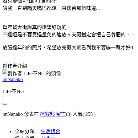
還有那個可怕的芋頭椰子
讓我一直到隔天嘴巴都還一直慘留那個味道...
逛年貨大街說真的還蠻好玩的，
不過還是不要買過量免的連放９天假鐵定會把自己養肥的．．
放張過年的的照片，希望放完假大家看到我不要嚇一跳才好:P
創作者介紹
imNanako
LiFe不NG
imNanako 發表在
痞客邦
留言
(3)
人氣(
255
)
全站分類：
生活綜合