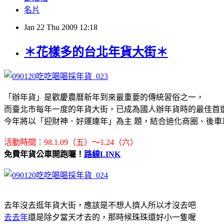
名片
Jan
22
Thu
2009
12:18
＊花樣多的台北年貨大街＊
「辦年貨」是歡慶農曆新年到來最重要的傳統習俗之一，
而臺北市每年一度的年貨大街，已成為國人辦年貨時的最佳首
今年將以「迎財神．好運連年」為主 題，結合迪化商圈、後車
活動時間：98.1.09（五）～1.24（六）
免費年貨公車開跑囉！
路線LINK
去年沒去逛年貨大街，應該是不想人擠人所以才沒去吧
去去年
還是除夕當天才去的，那時候珠珠還好小一隻喔