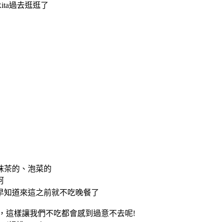
ta過去逛逛了
抹茶的、泡菜的
阿
早知道來這之前就不吃晚餐了
，這樣讓我們不吃都會感到過意不去呢!