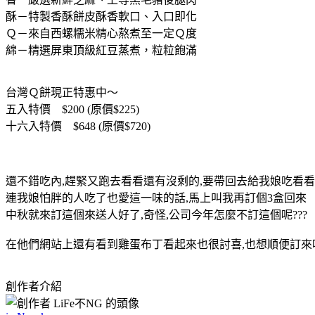
酥－特製香酥餅皮酥香軟口、入口即化
Ｑ－來自西螺糯米精心熬煮至一定Ｑ度
綿－精選屏東頂級紅豆蒸煮，粒粒飽滿
台灣Ｑ餅現正特惠中～
五入特價 $200 (原價$225)
十六入特價 $648 (原價$720)
還不錯吃內,趕緊又跑去看看還有沒剩的,要帶回去給我娘吃看看
連我娘怕胖的人吃了也愛這一味的話,馬上叫我再訂個3盒回來
中秋就來訂這個來送人好了,奇怪,公司今年怎麼不訂這個呢???
在他們網站上還有看到雞蛋布丁看起來也很討喜,也想順便訂來
創作者介紹