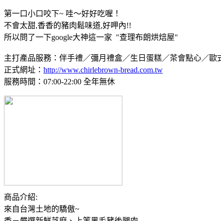
第一口小口咬下~ 哇～好好吃喔！
不會太甜,香香的豬肉鬆味道,好呷內!!
所以問了一下google大神這一家 "查理布朗烘焙屋"
主打產品服務：伴手禮／彌月禮盒／生日蛋糕／茶會點心／歐
正式網址：
http://www.chirlebrown-bread.com.tw
服務時間：07:00-22:00 全年無休
商品介紹:
來自台灣土地的驕傲~
香－嚴選新鮮芝麻、上等黑毛豬後腿肉