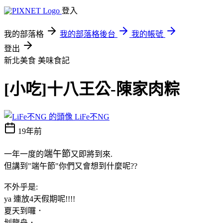
登入
我的部落格
我的部落格後台
我的帳號
登出
新北美食
美味食記
[小吃]十八王公-陳家肉粽
LiFe不NG
19年前
端午節
一年一度的
又即將到來.
但講到"端午節"你們又會想到什麼呢??
不外乎是:
ya 連放4天假期呢!!!!
夏天到囉．
划龍舟．