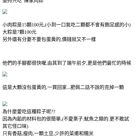
堅持只吃”陳家肉粽”
小肉粽是15顆100元,(小到一口氣吃二顆都不會有飽足感的小)
大粽是7顆100元
另外還有分要不要包蛋黃的,價錢就又不一樣
他們的手腳都很快喔,由其到了端午前夕,更是他們最忙的時候
這是大顆沒包蛋黃的,一買回家...肥佩二話不說的克掉一顆
為什麼愛吃這種粽子呢??
因為內餡的材料包的很簡單,(不愛栗子.魷魚之類的.更不敢試
其它怪口味)
只有香菇,瘦肉,一顆土豆,少許的菜甫和糯米