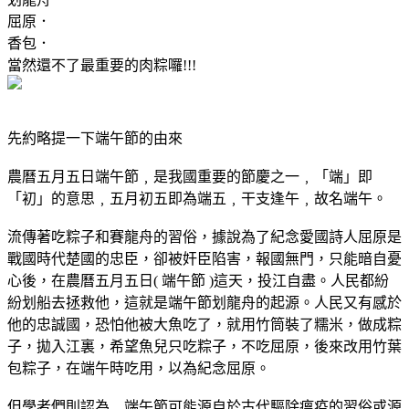
屈原．
香包．
當然還不了最重要的肉粽囉!!!
先約略提一下端午節的由來
農曆五月五日端午節﹐是我國重要的節慶之一﹐「端」即
「初」的意思﹐五月初五即為端五﹐干支逢午﹐故名端午。
流傳著吃粽子和賽龍舟的習俗，據說為了紀念愛國詩人屈原是
戰國時代楚國的忠臣，卻被奸臣陷害，報國無門，只能暗自憂
心後，在農曆五月五日( 端午節 )這天，投江自盡。人民都紛
紛划船去拯救他，這就是端午節划龍舟的起源。人民又有感於
他的忠誠國，恐怕他被大魚吃了，就用竹筒裝了糯米，做成粽
子，拋入江裏，希望魚兒只吃粽子，不吃屈原，後來改用竹葉
包粽子，在端午時吃用，以為紀念屈原。
但學者們則認為﹐端午節可能源自於古代驅除瘟疫的習俗或源