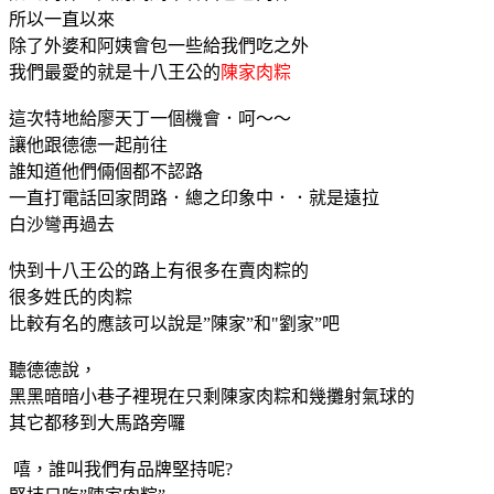
所以一直以來
除了外婆和阿姨會包一些給我們吃之外
我們最愛的就是十八王公的
陳家肉粽
這次特地給廖天丁一個機會．呵～～
讓他跟德德一起前往
誰知道他們倆個都不認路
一直打電話回家問路．總之印象中．．就是遠拉
白沙彎再過去
快到十八王公的路上有很多在賣肉粽的
很多姓氏的肉粽
比較有名的應該可以說是”陳家”和"劉家”吧
聽德德說，
黑黑暗暗小巷子裡現在只剩陳家肉粽和幾攤射氣球的
其它都移到大馬路旁囉
嘻，誰叫我們有品牌堅持呢?