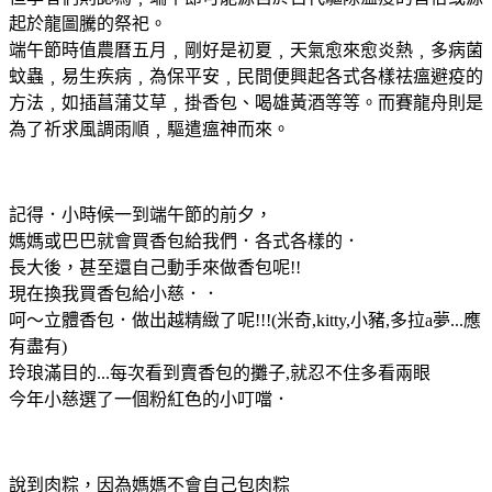
起於龍圖騰的祭祀。
端午節時值農曆五月﹐剛好是初夏﹐天氣愈來愈炎熱﹐多病菌
蚊蟲﹐易生疾病﹐為保平安﹐民間便興起各式各樣祛瘟避疫的
方法﹐如插菖蒲艾草﹐掛香包、喝雄黃酒等等。而賽龍舟則是
為了祈求風調雨順﹐驅遣瘟神而來。
記得．小時候一到端午節的前夕，
媽媽或巴巴就會買香包給我們．各式各樣的．
長大後，甚至還自己動手來做香包呢!!
現在換我買香包給小慈．．
呵～立體香包．做出越精緻了呢!!!(米奇,kitty,小豬,多拉a夢...應
有盡有)
玲琅滿目的...每次看到賣香包的攤子,就忍不住多看兩眼
今年小慈選了一個粉紅色的小叮噹．
說到肉粽，因為媽媽不會自己包肉粽