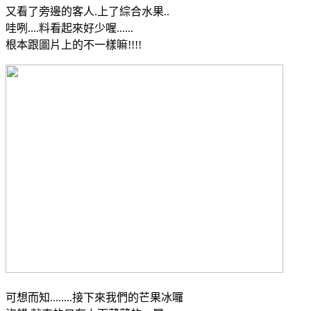
又看了旁邊的客人.上了綜合水果..
哇咧....料看起來好少喔......
根本跟圖片上的不一樣嘛!!!!
可想而知........接下來我們的芒果冰囉