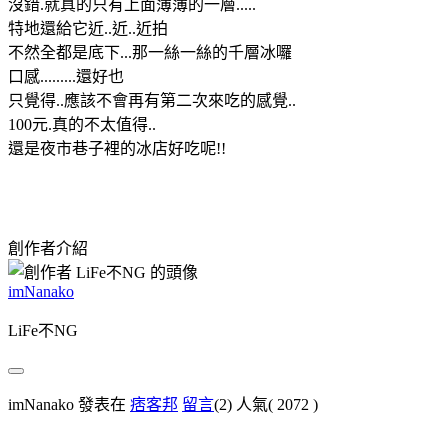
沒錯.就真的只有上面薄薄的一層.....
特地還給它近..近..近拍
不然全都是底下...那一絲一絲的千層冰囉
口感.........還好也
只覺得..應該不會再有第二次來吃的感覺..
100元.真的不太值得..
還是夜市巷子裡的冰店好吃呢!!
創作者介紹
imNanako
LiFe不NG
imNanako 發表在
痞客邦
留言
(2)
人氣(
2072
)