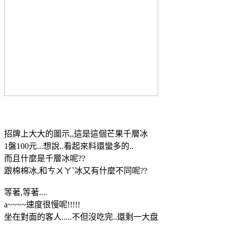
招牌上大大的圖示,,這是這個芒果千層冰
1盤100元...想說..看起來料還蠻多的..
而且什麼是千層冰呢??
跟棉棉冰,和ㄘㄨㄚˋ冰又有什麼不同呢??
等著,等著....
a~~~~速度很慢呢!!!!!
坐在對面的客人.....不但沒吃完..還剩一大盘