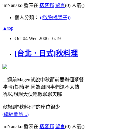
imNanako 發表在
痞客邦
留言
(0)
人氣(
)
個人分類：
((敗物找樂子))
▲top
Oct
04
Wed
2006
16:19
[台北．日式]秋料理
二週前Magen就說中秋節前要辦個聚餐
哇~好期待喔,因為跟同事們還不太熟
所以,想說大伙吃飯聊聊天囉
沒想到"秋料理"的座位很少
(繼續閱讀...)
imNanako 發表在
痞客邦
留言
(0)
人氣(
)