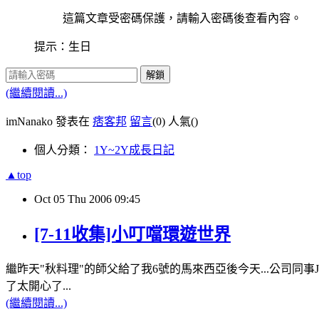
這篇文章受密碼保護，請輸入密碼後查看內容。
提示：生日
解鎖
(繼續閱讀...)
imNanako 發表在
痞客邦
留言
(0)
人氣(
)
個人分類：
1Y~2Y成長日記
▲top
Oct
05
Thu
2006
09:45
[7-11收集]小叮噹環遊世界
繼昨天"秋料理"的師父給了我6號的馬來西亞後今天...公司同事J
了太開心了...
(繼續閱讀...)