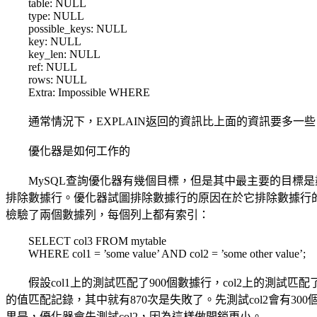
table: NULL
type: NULL
possible_keys: NULL
key: NULL
key_len: NULL
ref: NULL
rows: NULL
Extra: Impossible WHERE
通常情況下，EXPLAIN返回的資訊比上面的資訊要多一些
優化器是如何工作的
MySQL查詢優化器有幾個目標，但是其中最主要的目標是盡
排除數據行。優化器試圖排除數據行的原因在於它排除數據行
檢驗了兩個數據列，每個列上都有索引：
SELECT col3 FROM mytable
WHERE col1 = ’some value’ AND col2 = ’some other value’;
假設col1上的測試匹配了900個數據行，col2上的測試匹配了
的值匹配記錄，其中就有870次是失敗了。先測試col2會有30
果是，優化器會先測試col2，因為這樣做開銷更小。