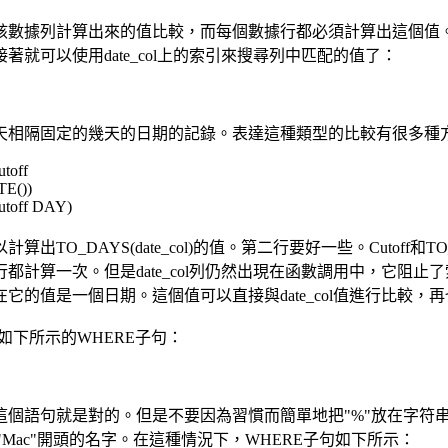
該數據列計算出來的值比較，而每個數據行都必須計算出這個值。其結
就可以使用date_col上的索引來搜尋列中匹配的值了：
隔固定的幾天的日期的記錄。表達這種類型的比較有很多種方法
toff
E())
toff DAY)
AYS(date_col)的值。第二行要好一些。Cutoff和TO_
計算一次。但是date_col列仍然出現在函數調用中，它阻
的值是一個日期。這個值可以直接與date_col值進行比較
下所示的WHERE子句：
語句就是對的。但是不要因為習慣而簡單地把"%"放在字符串
ll等以"Mac"開頭的名字。在這種情況下，WHERE子句如下所示：