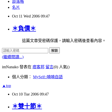
部落格
名片
Oct
11
Wed
2006
09:47
＊負債＊
這篇文章受密碼保護，請輸入密碼後查看內容。
解鎖
(繼續閱讀...)
imNanako 發表在
痞客邦
留言
(0)
人氣(
)
個人分類：
MySelf::喃喃自語
▲top
Oct
10
Tue
2006
09:47
＊雙十節＊