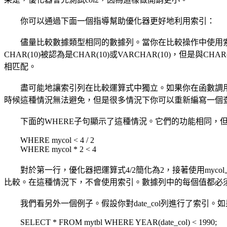
你可以通過下面一個指導幫助優化器更好地利用索引：
儘量比較數據類型相同的數據列。當你在比較操作中使用索引數
CHAR(10)被認為是CHAR(10)或VARCHAR(10)，但是
相匹配。
盡可能地讓索引列在比較運算式中獨立。如果你在函數調用或
時候這種情況無法避免，但是很多情況下你可以重新編寫一個
下面的WHERE子句顯示了這種情況。它們的功能相同，但
WHERE mycol < 4 / 2
WHERE mycol * 2 < 4
對於第一行，優化器把運算式4/2簡化為2，接著使用mycol
比較。在這種情況下，不會使用索引。數據列中的每個值都必
我們看另外一個例子。假設你對date_col列進行了索引
SELECT * FROM mytbl WHERE YEAR(date_col) < 1990;