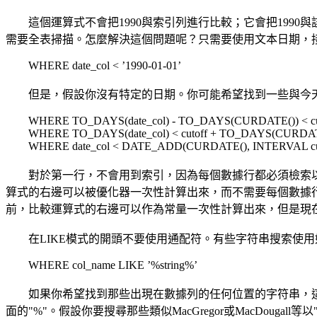
這個運算式不會把1990與索引列進行比較；它會把1990與
需要全表掃描。怎麼解決這個問題呢？只需要使用文本日期，接著
WHERE date_col < ’1990-01-01’
但是，假設你沒有特定的日期。你可能希望找到一些與今天相
WHERE TO_DAYS(date_col) - TO_DAYS(CURDATE()) < cu
WHERE TO_DAYS(date_col) < cutoff + TO_DAYS(CURDAT
WHERE date_col < DATE_ADD(CURDATE(), INTERVAL cu
對於第一行，不會用到索引，因為每個數據行都必須檢索以計算出TO_D
算式的右邊可以被優化器一次性計算出來，而不需要每個數據行都
前，比較運算式的右邊可以作為常量一次性計算出來，但是現在它
在LIKE模式的開頭不要使用通配符。有些字符串搜索使用如
WHERE col_name LIKE ’%string%’
如果你希望找到那些出現在數據列的任何位置的字符串，這個
面的"%"。假設你要搜尋那些類似MacGregor或MacDouga