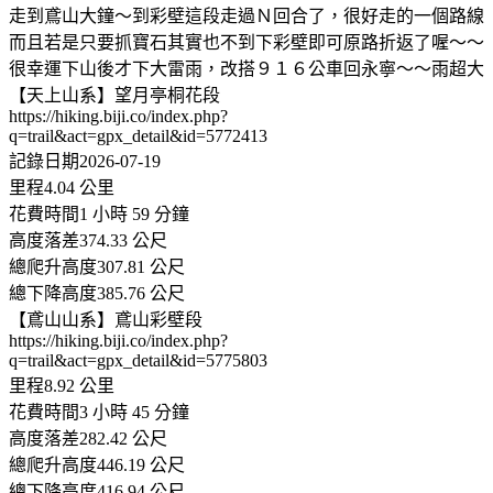
走到鳶山大鐘～到彩壁這段走過Ｎ回合了，很好走的一個路線
而且若是只要抓寶石其實也不到下彩壁即可原路折返了喔～～
很幸運下山後才下大雷雨，改搭９１６公車回永寧～～雨超大
【天上山系】望月亭桐花段
https://hiking.biji.co/index.php?
q=trail&act=gpx_detail&id=5772413
記錄日期2026-07-19
里程4.04 公里
花費時間1 小時 59 分鐘
高度落差374.33 公尺
總爬升高度307.81 公尺
總下降高度385.76 公尺
【鳶山山系】鳶山彩壁段
https://hiking.biji.co/index.php?
q=trail&act=gpx_detail&id=5775803
里程8.92 公里
花費時間3 小時 45 分鐘
高度落差282.42 公尺
總爬升高度446.19 公尺
總下降高度416.94 公尺