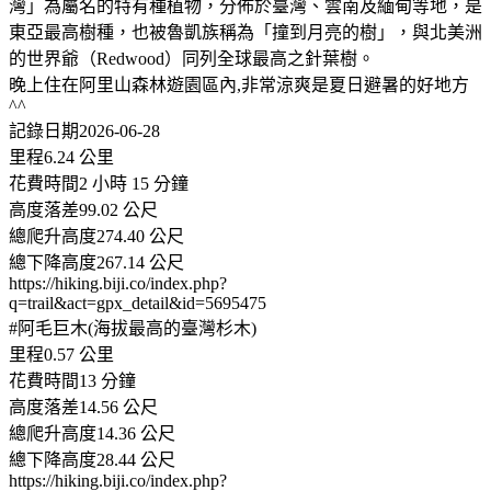
灣」為屬名的特有種植物，分佈於臺灣、雲南及緬甸等地，是
東亞最高樹種，也被魯凱族稱為「撞到月亮的樹」，與北美洲
的世界爺（Redwood）同列全球最高之針葉樹。
晚上住在阿里山森林遊園區內,非常涼爽是夏日避暑的好地方
^^
記錄日期2026-06-28
里程6.24 公里
花費時間2 小時 15 分鐘
高度落差99.02 公尺
總爬升高度274.40 公尺
總下降高度267.14 公尺
https://hiking.biji.co/index.php?
q=trail&act=gpx_detail&id=5695475
#阿毛巨木(海拔最高的臺灣杉木)
里程0.57 公里
花費時間13 分鐘
高度落差14.56 公尺
總爬升高度14.36 公尺
總下降高度28.44 公尺
https://hiking.biji.co/index.php?