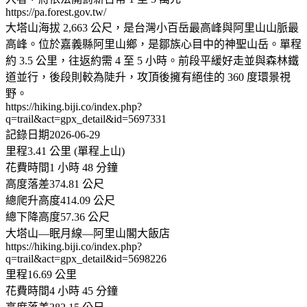
https://pa.forest.gov.tw/
大塔山海拔 2,663 公尺，是台灣小百岳最高峰與阿里山山脈最
高峰。位於嘉義縣阿里山鄉，是鄒族心目中的神聖山岳。單程
約 3.5 公里，往返約需 4 至 5 小時。前段平緩好走並與森林鐵
道並行，後段則較為陡升，攻頂後擁有絕佳的 360 度環景視
野。
https://hiking.biji.co/index.php?
q=trail&act=gpx_detail&id=5697331
記錄日期2026-06-29
里程3.41 公里 (單程上山)
花費時間1 小時 48 分鐘
高度落差374.81 公尺
總爬升高度414.09 公尺
總下降高度57.36 公尺
大塔山—眠月線—阿里山閣大飯店
https://hiking.biji.co/index.php?
q=trail&act=gpx_detail&id=5698226
里程16.69 公里
花費時間4 小時 45 分鐘