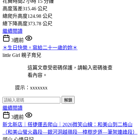
花費時間2 小時 15 分鐘
高度落差315.46 公尺
總爬升高度124.98 公尺
總下降高度373.78 公尺
繼續閱讀
3週前
＊生日快樂。寫給二十一歲的妳＊
little Girl
親子育兒
這篇文章受密碼保護，請輸入密碼後查
看內容。
提示：xxxxxxx
解鎖
繼續閱讀
3週前
新北新店｜搭捷運去爬山｜2026微笑山線：和美山到二格山
（和美山螢火蟲段—銀河洞越嶺段—樟樹步道—筆架連峰段）
郊山
心情日記