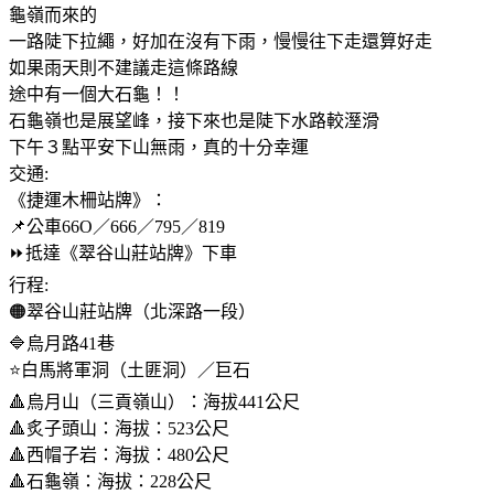
龜嶺而來的
一路陡下拉繩，好加在沒有下雨，慢慢往下走還算好走
如果雨天則不建議走這條路線
途中有一個大石龜！！
石龜嶺也是展望峰，接下來也是陡下水路較溼滑
下午３點平安下山無雨，真的十分幸運
交通:
《捷運木柵站牌》：
📌公車66O／666／795／819
⏩️抵達《翠谷山莊站牌》下車
行程:
🟠翠谷山莊站牌（北深路一段）
🔷️烏月路41巷
⭐️白馬將軍洞（土匪洞）／巨石
🔺️烏月山（三貢嶺山）：海拔441公尺
🔺️炙子頭山：海拔：523公尺
🔺️西帽子岩：海拔：480公尺
🔺️石龜嶺：海拔：228公尺