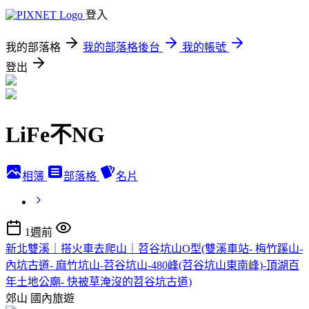
登入
我的部落格
我的部落格後台
我的帳號
登出
LiFe不NG
相簿
部落格
名片
1週前
新北雙溪｜搭火車去爬山｜苕谷坑山O型(雙溪車站- 梅竹蹊山-
內坑古道- 麻竹坑山-苕谷坑山-480峰(苕谷坑山東南峰)-頂湖百
年土地公廟- 快被草淹沒的苕谷坑古道)
郊山
國內旅遊