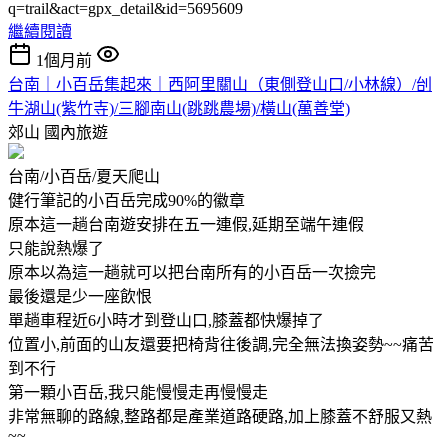
q=trail&act=gpx_detail&id=5695609
繼續閱讀
1個月前
台南｜小百岳集起來｜西阿里關山（東側登山口/小林線）/刣
牛湖山(紫竹寺)/三腳南山(跳跳農場)/橫山(萬善堂)
郊山
國內旅遊
台南/小百岳/夏天爬山
健行筆記的小百岳完成90%的徽章
原本這一趟台南遊安排在五一連假,延期至端午連假
只能說熱爆了
原本以為這一趟就可以把台南所有的小百岳一次撿完
最後還是少一座飲恨
單趟車程近6小時才到登山口,膝蓋都快爆掉了
位置小,前面的山友還要把椅背往後調,完全無法換姿勢~~痛苦
到不行
第一顆小百岳,我只能慢慢走再慢慢走
非常無聊的路線,整路都是產業道路硬路,加上膝蓋不舒服又熱
~~