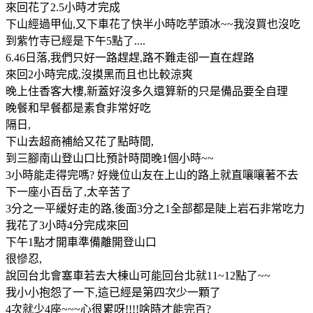
來回花了2.5小時才完成
下山經過甲仙,又下車花了快半小時吃芋頭冰~~我沒買也沒吃
到紫竹寺已經是下午5點了....
6.46日落,我們只好一路趕趕,路不難走卻一直在趕路
來回2小時完成,沒摸黑而且也比較涼爽
晚上住香客大樓,新蓋好沒多久還算新的只是備品要全自理
晚餐和早餐都是素食非常好吃
隔日,
下山去超商補給又花了點時間,
到三腳南山登山口比預計時間晚1個小時~~
3小時能走得完嗎? 好幾位山友在上山的路上就直嚷嚷著不去
下一座小百岳了,太辛苦了
3分之一平緩好走的路,後面3分之1全部都是陡上岩石非常吃力
我花了3小時4分完成來回
下午1點才開車準備離開登山口
很慘忍,
說回台北會塞車若去大棟山可能回台北就11~12點了~~
我小小抱怨了一下,這已經是第四次少一顆了
4次就少4座~~~心很累呀!!!!啥時才能完百?