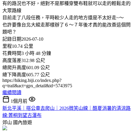
有的路況也不好，絕對不是那種穿雙布鞋就可以走的輕鬆走的
大眾路線
目前走了八段任務，平時較少人走的地方還是不太好走~～
也許要像台北大縱走那樣辦了６～７年後才真的能改善這個問
題吧？
記錄日期2026-07-10
里程10.74 公里
花費時間3 小時 48 分鐘
高度落差312.98 公尺
總爬升高度601.09 公尺
總下降高度605.77 公尺
https://hiking.biji.co/index.php?
q=trail&act=gpx_detail&id=5743975
繼續閱讀
1個月前
新北平溪｜搭公車去爬山｜2026微笑山線｜酷夏消暑的清涼路
線:菁桐到望古瀑布
郊山
國內旅遊