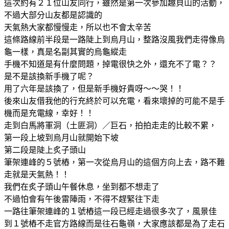
這次約有２１位山友同行，雖然是第一次參加趣貝山的活動，
不過大部分山友都是認識的
天氣熱大家都慢慢走，所以也不會太辛苦
這條路線前半段是一路陡上到烏月山，整路沒風我們走得像烏
龜一樣，真是名副其實的烏龜縱走
手機不知道是有什麼問題，掉電很快之外，還充不了電？？
是不是該換新手機了呢？
用了六年是該換了，但是新手機好貴呀～～哭！！
後來山友借我他的行充終於可以充電，看來壞掉的可能不是手
機而是充電線，幸好！！
走到白馬將軍洞（土匪洞）／巨石，拍拍走走的比較不累，
第一段上坡到烏月山就開始下坡
第二段是陡上炙子頭山
筆架連峰的５號樁，第一次從烏月山的這個方向上去，路不難
走就是天氣熱！！
我們在炙子頭山午餐休息，坐到都不想走了
不過怕會有午後雷陣雨，不得不趕緊往下走
一路往筆架連峰的１號樁這一段已經走過很多次了，風景佳
到１號樁不走官方路線而是往石龜嶺，大家應該都是為了走石