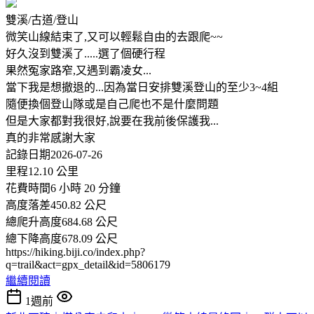
雙溪/古道/登山
微笑山線結束了,又可以輕鬆自由的去跟爬~~
好久沒到雙溪了.....選了個硬行程
果然冤家路窄,又遇到霸凌女...
當下我是想撤退的...因為當日安排雙溪登山的至少3~4組
隨便換個登山隊或是自己爬也不是什麼問題
但是大家都對我很好,說要在我前後保護我...
真的非常感謝大家
記錄日期2026-07-26
里程12.10 公里
花費時間6 小時 20 分鐘
高度落差450.82 公尺
總爬升高度684.68 公尺
總下降高度678.09 公尺
https://hiking.biji.co/index.php?
q=trail&act=gpx_detail&id=5806179
繼續閱讀
1週前