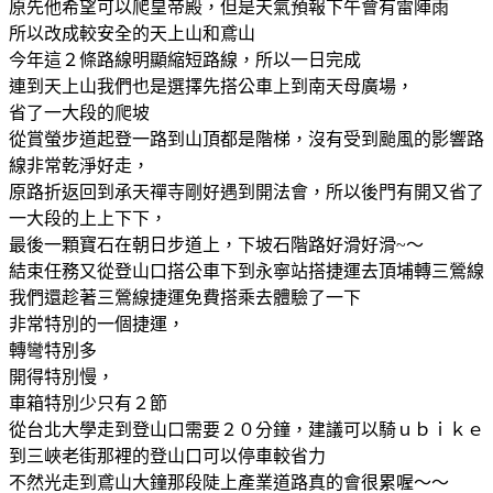
原先他希望可以爬皇帝殿，但是天氣預報下午會有雷陣雨
所以改成較安全的天上山和鳶山
今年這２條路線明顯縮短路線，所以一日完成
連到天上山我們也是選擇先搭公車上到南天母廣場，
省了一大段的爬坡
從賞螢步道起登一路到山頂都是階梯，沒有受到颱風的影響路
線非常乾淨好走，
原路折返回到承天禪寺剛好遇到開法會，所以後門有開又省了
一大段的上上下下，
最後一顆寶石在朝日步道上，下坡石階路好滑好滑~～
結束任務又從登山口搭公車下到永寧站搭捷運去頂埔轉三鶯線
我們還趁著三鶯線捷運免費搭乘去體驗了一下
非常特別的一個捷運，
轉彎特別多
開得特別慢，
車箱特別少只有２節
從台北大學走到登山口需要２０分鐘，建議可以騎ｕｂｉｋｅ
到三峽老街那裡的登山口可以停車較省力
不然光走到鳶山大鐘那段陡上產業道路真的會很累喔～～