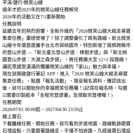
平溪/健行/微笑山線
過年才把2025年的微笑山線任務解完
2026年的活動又在7/1重新開始
任務說明
延續去年的熱烈迴響，全新升級的「2026微笑山線大縱走尋寶
集章任務」重磅登場了！除了調整優化了既有路線，新北微笑
山線今年還首度攜手台北市與桃園市，特別新增了兩條跨縣市
的登山步道 —「新北臺北登山步道：樟樹步道」與「新北桃
園登山步道：大湖之森步道」，將任務擴大至 12+2 段路線！
讓民眾感受滿滿的獨屬微笑山線的「家山」魅力與幸福。
現在就開啟健行筆記 APP，進入「2026 微笑山線大縱走尋寶
集章任務」，點選「報名活動」、填妥報名資料、確認送出
後，就可以開始你的幸福微笑任務囉！(記得在報名時，勾選
☑需要印製紙本「全程完登證書」及領取完登禮喔！)
任務期間
2026/07/01 00:00起 ~ 2027/04/30 23:59止
線上寶石
下載離線任務、開始任務，就可看到步道地圖、路線軌跡跟寶
石埋設點，只要跟著路線走，不僅不怕迷路，凡經過寶石埋設