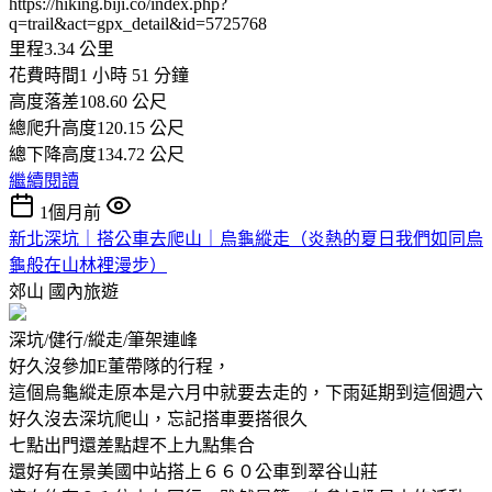
https://hiking.biji.co/index.php?
q=trail&act=gpx_detail&id=5725768
里程3.34 公里
花費時間1 小時 51 分鐘
高度落差108.60 公尺
總爬升高度120.15 公尺
總下降高度134.72 公尺
繼續閱讀
1個月前
新北深坑｜搭公車去爬山｜烏龜縱走（炎熱的夏日我們如同烏
龜般在山林裡漫步）
郊山
國內旅遊
深坑/健行/縱走/筆架連峰
好久沒參加E董帶隊的行程，
這個烏龜縱走原本是六月中就要去走的，下雨延期到這個週六
好久沒去深坑爬山，忘記搭車要搭很久
七點出門還差點趕不上九點集合
還好有在景美國中站搭上６６０公車到翠谷山莊