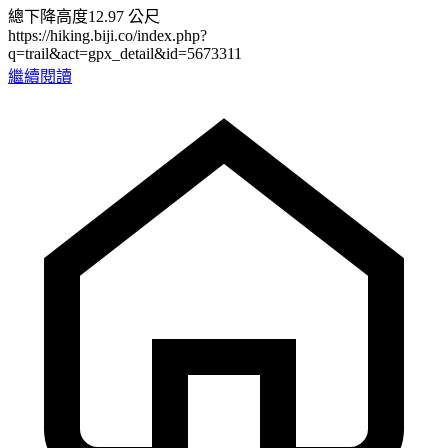
總下降高度12.97 公尺
https://hiking.biji.co/index.php?
q=trail&act=gpx_detail&id=5673311
繼續閱讀