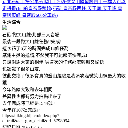
新北石碇｜搭公車去爬山｜2026微笑山線最終回｜一群人可以
走得很chill的皇帝殿稜線(石碇-皇帝殿西峰-天王廟-天王峰-皇
帝殿東峰-皇帝殿666公車站)
生活綜合
石碇/微笑山線/北部三大岩場
最後一段微笑山線任務!!完成!
這次花了6天的時間完成14條任務
感謝主揪的邀請,不然我不可能那麼快完成!
只說謝謝大家的相伴,讓這次的任務那麼輕鬆又愉快
也認識了很多山友,
彼此交換了很多寶貴的登山經驗是我這次走微笑山線最大的收
獲
今年路線大致和去年相同
差異性也都有努力拍攝出來了
去年完成時已經是1544號，
今年在107號完成✅
https://hiking.biji.co/index.php?
q=trail&act=gpx_detail&id=5798994
記錄日期2026-07-25