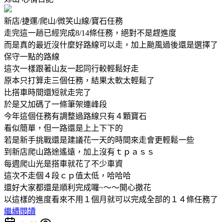
新店/捷運/爬山/微笑山線/寶石任務
走完這一趟已經完成8/14條任務，絕對不是趕進度
而是真的最近沒什麼好路線可以走，加上颱風過後還是選擇了
保守一點的路線
這次一樣跟著山友一起同行較輕鬆好走
原本只打算走三個任務，結果太軟太輕鬆了
比搭車時間還短就走完了
於是又加碼了一條筆架連峰段
今年這個任務有調整過路線只有４顆寶石
看似簡單，但一路還是上上下下的
若是新手挑戰還是建議花一天的時間來走會更輕鬆一些
到新店爬山路途遙遠，加上沒有ｔｐａｓｓ
每週爬山光是搭車就花了不少車資
這次不走個４段ｃｐ值太低，哈哈哈
還好大家都還是順利完成囉~～～開心撒花
以這樣的進度看來不用１個月就可以完成全部的１４條任務了
繼續閱讀