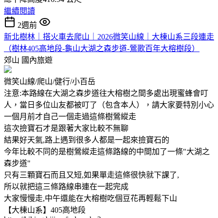
繼續閱讀
2週前
新北樹林｜搭火車去爬山｜2026微笑山線｜大棟山系三段連走
（樹林405高地段-龜山大湖之森步道-鶯歌百年大榕樹段）
郊山
國內旅遊
微笑山線/爬山/健行/小百岳
注意:本路線在大湖之森步道往大榕樹之間多處出現蜜蜂會叮
人，當日多位山友都被叮了（包含本人），請大家要特別小心
一個月前才自己一個走過這條樹鶯縱走
這次撿寶石才是跟著大家比較不無聊
結果好天氣,路上遇到很多人都是一起來撿寶石的
今年比較不同的是樹鶯縱走這條路線的中間加了一條"大湖之
森步道"
只有三顆寶石而且又短,如果單走這條很快就下課了,
所以就把這三條路線串連在一起完成
大家慢慢走,中午還能在大榕樹吃個豆花再輕鬆下山
【大棟山系】405高地段