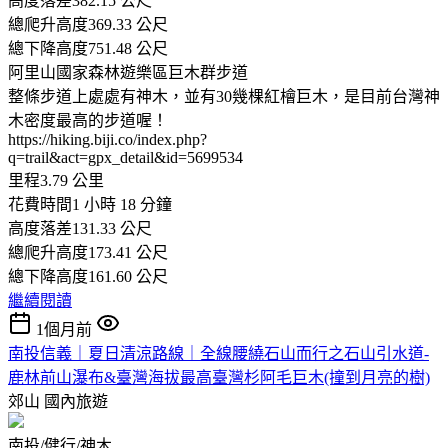
高度落差382.15 公尺
總爬升高度369.33 公尺
總下降高度751.48 公尺
阿里山國家森林遊樂區巨木群步道
整條步道上處處有神木，並有30幾棵紅檜巨木，是目前台灣神
木密度最高的步道喔！
https://hiking.biji.co/index.php?
q=trail&act=gpx_detail&id=5699534
里程3.79 公里
花費時間1 小時 18 分鐘
高度落差131.33 公尺
總爬升高度173.41 公尺
總下降高度161.60 公尺
繼續閱讀
1個月前
南投信義｜夏日清涼路線｜全線腰繞石山而行之石山引水道-
鹿林前山瀑布&臺灣海拔最高臺灣杉阿毛巨木(撞到月亮的樹)
郊山
國內旅遊
南投/健行/神木