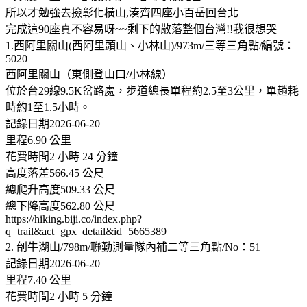
所以才勉強去撿彰化橫山,湊齊四座小百岳回台北
完成這90座真不容易呀~~剩下的散落整個台灣!!我很想哭
1.西阿里關山(西阿里頭山、小林山)/973m/三等三角點/編號：
5020
西阿里關山（東側登山口/小林線）
位於台29線9.5K岔路處，步道總長單程約2.5至3公里，單趟耗
時約1至1.5小時。
記錄日期2026-06-20
里程6.90 公里
花費時間2 小時 24 分鐘
高度落差566.45 公尺
總爬升高度509.33 公尺
總下降高度562.80 公尺
https://hiking.biji.co/index.php?
q=trail&act=gpx_detail&id=5665389
2. 刣牛湖山/798m/聯勤測量隊內補二等三角點/No：51
記錄日期2026-06-20
里程7.40 公里
花費時間2 小時 5 分鐘