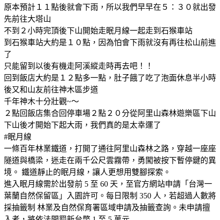
原本預計１１點後就會下雨，所以我們早早在５：３０就出發
先前往大塔山
不到２小時完頂後下山開始走眠月線一起走到石猴車站
到石猴車站大約是１０點，因為怕會下雨就沒有再往松山前進
了
只能留到以後有機走阿溪縱走時再去吧！！
回到飯店大約是１２點多一點，肚子餓了吃了泡面休息半小時
後又和山友前往神木區步道
千年神木十分壯觀~～
２點回飯店集合回停車場２點２０分從阿里山森林遊樂區下山
下山後才開始下起大雨，我們真的是太幸運了
#眠月線
一條百年林業鐵道，打開了通往阿里山森林之路，穿越一座座
隧道與橋梁，迷走在兩千公尺雲霧帶，勇闖被按下暫停鍵的異
境。 鐵道靜止的眠月線，讓人更想用雙腳探索。
進入眠月線需於出發前 5 至 60 天，至官方網站申請「台灣一
葉蘭自然保留區」入園許可。每日限制 350 人，若超過人數將
採抽籤制 林業及自然保育署區域申請及抽籤查詢。未申請擅
入者，將依法開罰新台幣 1 至 5 萬元