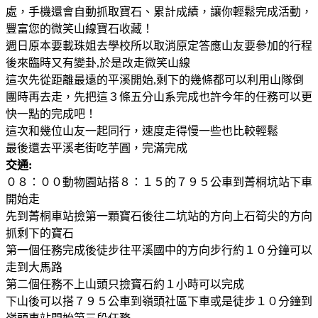
處，手機還會自動抓取寶石、累計成績，讓你輕鬆完成活動，
豐富您的微笑山線寶石收藏！
週日原本要載珠姐去學校所以取消原定答應山友要參加的行程
後來臨時又有變卦,於是改走微笑山線
這次先從距離最遠的平溪開始,剩下的幾條都可以利用山隊倒
團時再去走，先把這３條五分山系完成也許今年的任務可以更
快一點的完成吧！
這次和幾位山友一起同行，速度走得慢一些也比較輕鬆
最後還去平溪老街吃芋圓，完滿完成
交通:
０８：００動物園站搭８：１５的７９５公車到菁桐坑站下車
開始走
先到菁桐車站撿第一顆寶石後往二坑站的方向上石筍尖的方向
抓剩下的寶石
第一個任務完成後徒步往平溪國中的方向步行約１０分鐘可以
走到大馬路
第二個任務不上山頭只撿寶石約１小時可以完成
下山後可以搭７９５公車到嶺頭社區下車或是徒步１０分鐘到