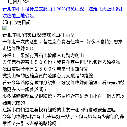
3週前
新北中和｜搭捷運去爬山｜2026微笑山線：逆走【天上山系】
烘爐地土地公段
郊山
心情日記
新北/中和/微笑山線/烘爐地山/小百岳
一年走一次的活動，若是沒有寶石任務~～好像不會特別想來
走這條路線ＸＤ
好吧！！果然有寶石比較讓人有動力爬山？
去年完賽禮有１５００份，我有在其中但是也懶得去領禮物
聽山友說今年有２５００份看來也很難發完
微笑山線的困難度真的遠勝台北大縱走的路線
看來今年路線有做部分調整，好幾條路線都縮短，看來是想鼓
勵更多人一起參與嗎？
很多條路線都算是很精選，不過絕對不是登山小白一個人可以
獨自完成的
建議小白們還是要找有經驗的山友一起同行會較安全些喔
今年的路線指標"有"比去年好一點了，但是還是有少數設的非
常怪？指引人去錯的路線嗎？