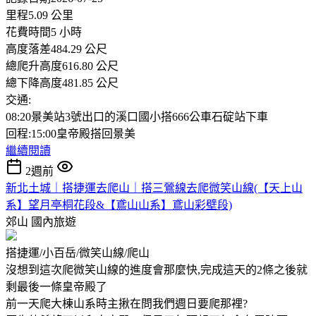
里程5.09 公里
花費時間5 小時
高度落差484.29 公尺
總爬升高度616.80 公尺
總下降高度481.85 公尺
交通:
08:20景美站3號出口的溪口國小搭666公車石碇站下車
回程:15:00皇帝殿搭回景美
繼續閱讀
2週前
新北土城｜搭捷運去爬山｜搭三鶯線去爬微笑山線(【天上山
系】望月亭桐花段&【鳶山山系】鳶山彩壁段)
郊山
國內旅遊
搭捷運/小百岳/微笑山線/爬山
沒想到這次爬微笑山線的進度會那麼快,完成這天的2條之後就
剩最後一條皇帝殿了
前一天爬大棟山系時主揪在問我們週日要爬那裡?