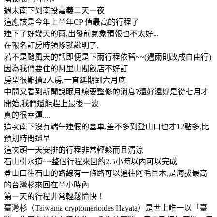
週末南下到南投嘉義二天一夜
這應該是今年上半年CP 值最高的行程了
連下了好幾天的雨,出發前氣象預報也不太好...
在報名訂房時領隊就說明了,
若不是颱風天的話即便是下雨行程依舊~~(遇雨則改成自由行)
因為我們要住的阿里山閣飯店不好訂
房型很難搶2人房,一直延期到六月底
中間又看到新聞說眠月線要整修的消息?還好還好是從七月才
開始,我們還能趕上最後一波
真的很幸運....
這次南下沒有端午連假的塞車,差不多到登山口也才12點多,比
預期時間還早
這次頭一天安排的行程非常輕鬆而且清涼
石山引水道~~整個行程來回約2.5小時以內可以完成
登山口往石山的路線有一條路可以通往阿毛巨木,是海拔最高
的台灣杉來回在半小時內
第一天的行程非常輕鬆愉快！
臺灣杉（Taiwania cryptomerioides Hayata）是世上唯一以「臺