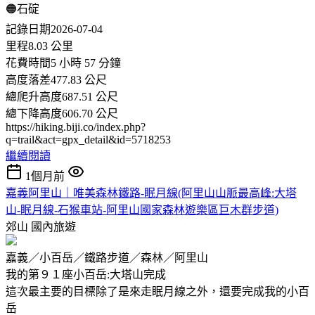
🟠石碇
記錄日期2026-07-04
里程8.03 公里
花費時間5 小時 57 分鐘
高度落差477.83 公尺
總爬升高度687.51 公尺
總下降高度606.70 公尺
https://hiking.biji.co/index.php?
q=trail&act=gpx_detail&id=5718253
繼續閱讀
1個月前
嘉義阿里山｜唯美森林鐵路-眠月線(阿里山山脈最高峰:大塔
山-眠月線-石猴車站-阿里山國家森林遊樂區巨木群步道)
郊山
國內旅遊
嘉義／小百岳／鐵路步道／森林／阿里山
我的第９１座小百岳:大塔山完成
這次最主要的目標除了是來走眠月線之外，還要完成我的小百
岳