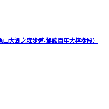
-龜山大湖之森步道-鶯歌百年大榕樹段）