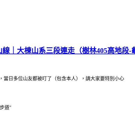
山線｜大棟山系三段連走（樹林405高地段
人，當日多位山友都被叮了（包含本人），請大家要特別小心
步道"