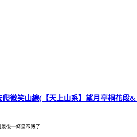
爬微笑山線(【天上山系】望月亭桐花段&
剩最後一條皇帝殿了