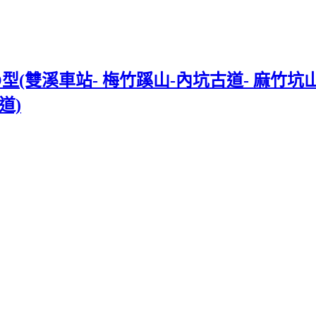
雙溪車站- 梅竹蹊山-內坑古道- 麻竹坑山-
道)