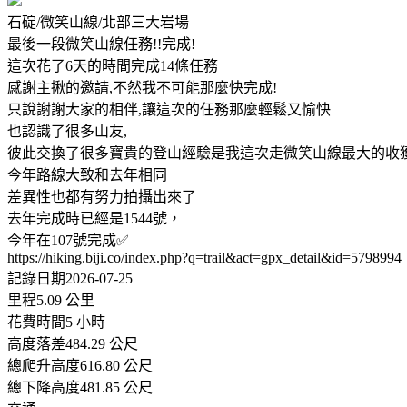
石碇/微笑山線/北部三大岩場
最後一段微笑山線任務!!完成!
這次花了6天的時間完成14條任務
感謝主揪的邀請,不然我不可能那麼快完成!
只說謝謝大家的相伴,讓這次的任務那麼輕鬆又愉快
也認識了很多山友,
彼此交換了很多寶貴的登山經驗是我這次走微笑山線最大的收
今年路線大致和去年相同
差異性也都有努力拍攝出來了
去年完成時已經是1544號，
今年在107號完成✅
https://hiking.biji.co/index.php?q=trail&act=gpx_detail&id=5798994
記錄日期2026-07-25
里程5.09 公里
花費時間5 小時
高度落差484.29 公尺
總爬升高度616.80 公尺
總下降高度481.85 公尺