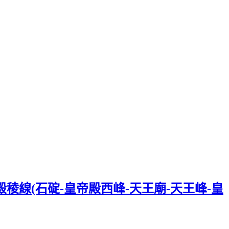
殿稜線(石碇-皇帝殿西峰-天王廟-天王峰-皇