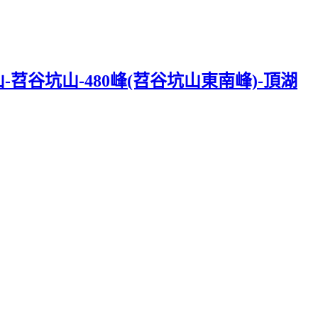
苕谷坑山-480峰(苕谷坑山東南峰)-頂湖