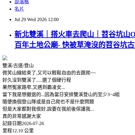
部落格
名片
Jul
29
Wed
2026
12:00
新北雙溪｜搭火車去爬山｜苕谷坑山O型(
百年土地公廟- 快被草淹沒的苕谷坑古
雙溪/古道/登山
微笑山線結束了,又可以輕鬆自由的去跟爬~~
好久沒到雙溪了.....選了個硬行程
果然冤家路窄,又遇到霸凌女...
當下我是想撤退的...因為當日安排雙溪登山的至少3~4組
隨便換個登山隊或是自己爬也不是什麼問題
但是大家都對我很好,說要在我前後保護我...
真的非常感謝大家
記錄日期2026-07-26
里程12.10 公里