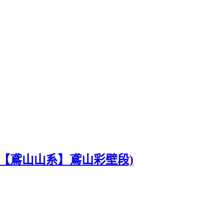
【鳶山山系】鳶山彩壁段)