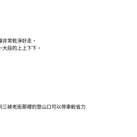
線非常乾淨好走，
一大段的上上下下，
到三峽老街那裡的登山口可以停車較省力