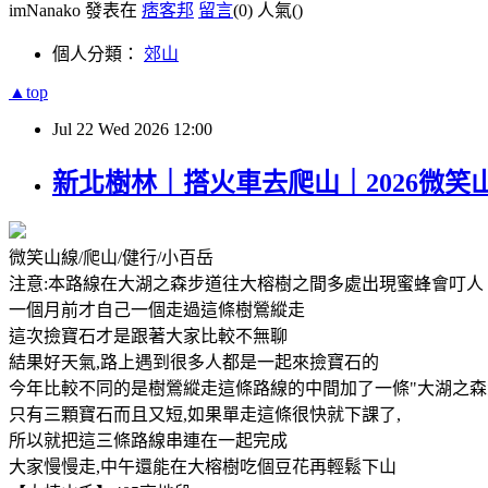
imNanako 發表在
痞客邦
留言
(0)
人氣(
)
個人分類：
郊山
▲top
Jul
22
Wed
2026
12:00
新北樹林｜搭火車去爬山｜2026微笑
微笑山線/爬山/健行/小百岳
注意:本路線在大湖之森步道往大榕樹之間多處出現蜜蜂會叮
一個月前才自己一個走過這條樹鶯縱走
這次撿寶石才是跟著大家比較不無聊
結果好天氣,路上遇到很多人都是一起來撿寶石的
今年比較不同的是樹鶯縱走這條路線的中間加了一條"大湖之森
只有三顆寶石而且又短,如果單走這條很快就下課了,
所以就把這三條路線串連在一起完成
大家慢慢走,中午還能在大榕樹吃個豆花再輕鬆下山