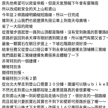
原先他希望可以爬皇帝殿，但是天氣預報下午會有雷陣雨
所以改成較安全的天上山和鳶山
今年這２條路線明顯縮短路線，所以一日完成
連到天上山我們也是選擇先搭公車上到南天母廣場，
省了一大段的爬坡
從賞螢步道起登一路到山頂都是階梯，沒有受到颱風的影響路
原路折返回到承天禪寺剛好遇到開法會，所以後門有開又省了
最後一顆寶石在朝日步道上，下坡石階路好滑好滑~～
結束任務又從登山口搭公車下到永寧站搭捷運去頂埔轉三鶯線
我們還趁著三鶯線捷運免費搭乘去體驗了一下
非常特別的一個捷運，
轉彎特別多
開得特別慢，
車箱特別少只有２節
從台北大學走到登山口需要２０分鐘，建議可以騎ｕｂｉｋｅ
不然光走到鳶山大鐘那段陡上產業道路真的會很累喔～～
走到鳶山大鐘～到彩壁這段走過Ｎ回合了，很好走的一個路線
而且若是只要抓寶石其實也不到下彩壁即可原路折返了喔～～
很幸運下山後才下大雷雨，改搭９１６公車回永寧～～雨超大