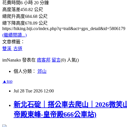
花費時間6 小時 20 分鐘
高度落差450.82 公尺
總爬升高度684.68 公尺
總下降高度678.09 公尺
https://hiking.biji.co/index.php?q=trail&act=gpx_detail&id=5806179
(繼續閱讀...)
文章標籤：
雙溪
古道
imNanako 發表在
痞客邦
留言
(0)
人氣(
)
個人分類：
郊山
▲top
Jul
28
Tue
2026
12:00
新北石碇｜搭公車去爬山｜2026微笑山
帝殿東峰-皇帝殿666公車站)