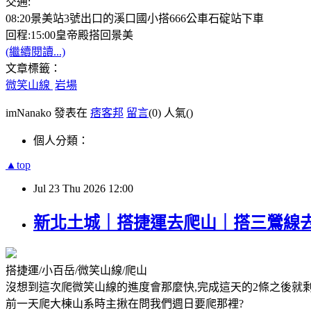
交通:
08:20景美站3號出口的溪口國小搭666公車石碇站下車
回程:15:00皇帝殿搭回景美
(繼續閱讀...)
文章標籤：
微笑山線
岩場
imNanako 發表在
痞客邦
留言
(0)
人氣(
)
個人分類：
▲top
Jul
23
Thu
2026
12:00
新北土城｜搭捷運去爬山｜搭三鶯線去
搭捷運/小百岳/微笑山線/爬山
沒想到這次爬微笑山線的進度會那麼快,完成這天的2條之後就
前一天爬大棟山系時主揪在問我們週日要爬那裡?