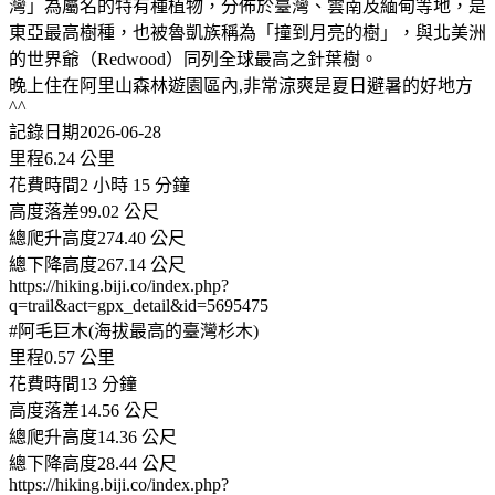
灣」為屬名的特有種植物，分佈於臺灣、雲南及緬甸等地，是
東亞最高樹種，也被魯凱族稱為「撞到月亮的樹」，與北美洲
的世界爺（Redwood）同列全球最高之針葉樹。
晚上住在阿里山森林遊園區內,非常涼爽是夏日避暑的好地方
^^
記錄日期2026-06-28
里程6.24 公里
花費時間2 小時 15 分鐘
高度落差99.02 公尺
總爬升高度274.40 公尺
總下降高度267.14 公尺
https://hiking.biji.co/index.php?
q=trail&act=gpx_detail&id=5695475
#阿毛巨木(海拔最高的臺灣杉木)
里程0.57 公里
花費時間13 分鐘
高度落差14.56 公尺
總爬升高度14.36 公尺
總下降高度28.44 公尺
https://hiking.biji.co/index.php?