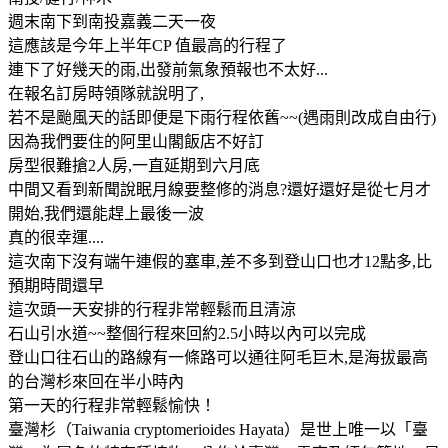
週末南下到南投嘉義二天一夜
這應該是今年上半年CP 值最高的行程了
連下了好幾天的雨,出發前氣象預報也不太好...
在報名訂房時領隊就說明了,
若不是颱風天的話即便是下雨行程依舊~~(遇雨則改成自由行)
因為我們要住的阿里山閣飯店不好訂
房型很難搶2人房,一直延期到六月底
中間又看到新聞說眠月線要整修的消息?還好還好是從七月才
開始,我們還能趕上最後一波
真的很幸運....
這次南下沒有端午連假的塞車,差不多到登山口也才12點多,比
預期時間還早
這次頭一天安排的行程非常輕鬆而且清涼
石山引水道~~整個行程來回約2.5小時以內可以完成
登山口往石山的路線有一條路可以通往阿毛巨木,是海拔最高
的台灣杉來回在半小時內
第一天的行程非常輕鬆愉快！
臺灣杉（Taiwania cryptomerioides Hayata）是世上唯一以「臺