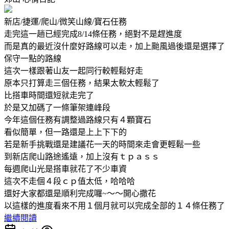
新店/捷運/爬山/微笑山線/寶石任務
走完這一趟已經完成8/14條任務，絕對不是趕進度
而是真的最近沒什麼好路線可以走，加上颱風過後還是選擇了
保守一點的路線
這次一樣跟著山友一起同行較輕鬆好走
原本只打算走三個任務，結果太軟太輕鬆了
比搭車時間還短就走完了
於是又加碼了一條筆架連峰段
今年這個任務有調整過路線只有４顆寶石
看似簡單，但一路還是上上下下的
若是新手挑戰還是建議花一天的時間來走會更輕鬆一些
到新店爬山路途遙遠，加上沒有ｔｐａｓｓ
每週爬山光是搭車就花了不少車資
這次不走個４段ｃｐ值太低，哈哈哈
還好大家都還是順利完成囉~～～開心撒花
以這樣的進度看來不用１個月就可以完成全部的１４條任務了
繼續閱讀