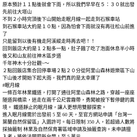
原本預計１１點後就會下雨，所以我們早早在５：３０就出發
先前往大塔山
不到２小時完頂後下山開始走眠月線一起走到石猴車站
到石猴車站大約是１０點，因為怕會下雨就沒有再往松山前進
了
只能留到以後有機走阿溪縱走時再去吧！！
回到飯店大約是１２點多一點，肚子餓了吃了泡面休息半小時
後又和山友前往神木區步道
千年神木十分壯觀~～
２點回飯店集合回停車場２點２０分從阿里山森林遊樂區下山
下山後才開始下起大雨，我們真的是太幸運了
#眠月線
一條百年林業鐵道，打開了通往阿里山森林之路，穿越一座座
隧道與橋梁，迷走在兩千公尺雲霧帶，勇闖被按下暫停鍵的異
境。 鐵道靜止的眠月線，讓人更想用雙腳探索。
進入眠月線需於出發前 5 至 60 天，至官方網站申請「台灣一
葉蘭自然保留區」入園許可。每日限制 350 人，若超過人數將
採抽籤制 林業及自然保育署區域申請及抽籤查詢。未申請擅
入者，將依法開罰新台幣 1 至 5 萬元