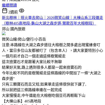
繼續閱讀
2週前
新北樹林｜搭火車去爬山｜2026微笑山線｜大棟山系三段連走
（樹林405高地段-龜山大湖之森步道-鶯歌百年大榕樹段）
郊山
國內旅遊
微笑山線/爬山/健行/小百岳
注意:本路線在大湖之森步道往大榕樹之間多處出現蜜蜂會叮
人，當日多位山友都被叮了（包含本人），請大家要特別小心
一個月前才自己一個走過這條樹鶯縱走
這次撿寶石才是跟著大家比較不無聊
結果好天氣,路上遇到很多人都是一起來撿寶石的
今年比較不同的是樹鶯縱走這條路線的中間加了一條"大湖之
森步道"
只有三顆寶石而且又短,如果單走這條很快就下課了,
所以就把這三條路線串連在一起完成
大家慢慢走,中午還能在大榕樹吃個豆花再輕鬆下山
【大棟山系】405高地段