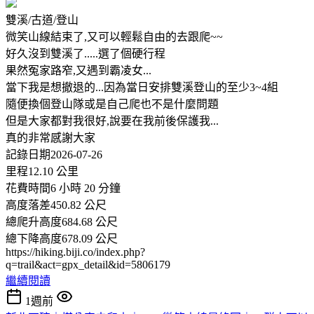
雙溪/古道/登山
微笑山線結束了,又可以輕鬆自由的去跟爬~~
好久沒到雙溪了.....選了個硬行程
果然冤家路窄,又遇到霸凌女...
當下我是想撤退的...因為當日安排雙溪登山的至少3~4組
隨便換個登山隊或是自己爬也不是什麼問題
但是大家都對我很好,說要在我前後保護我...
真的非常感謝大家
記錄日期2026-07-26
里程12.10 公里
花費時間6 小時 20 分鐘
高度落差450.82 公尺
總爬升高度684.68 公尺
總下降高度678.09 公尺
https://hiking.biji.co/index.php?
q=trail&act=gpx_detail&id=5806179
繼續閱讀
1週前