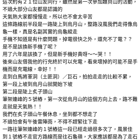
這次約有２１位山友同行，雖然是第一次參加趣貝山的活動，
不過大部分山友都是認識的
天氣熱大家都慢慢走，所以也不會太辛苦
這條路線前半段是一路陡上到烏月山，整路沒風我們走得像烏
龜一樣，真是名副其實的烏龜縱走
手機不知道是有什麼問題，掉電很快之外，還充不了電？？
是不是該換新手機了呢？
用了六年是該換了，但是新手機好貴呀～～哭！！
後來山友借我他的行充終於可以充電，看來壞掉的可能不是手
機而是充電線，幸好！！
走到白馬將軍洞（土匪洞）／巨石，拍拍走走的比較不累，
第一段上坡到烏月山就開始下坡
第二段是陡上炙子頭山
筆架連峰的５號樁，第一次從烏月山的這個方向上去，路不難
走就是天氣熱！！
我們在炙子頭山午餐休息，坐到都不想走了
不過怕會有午後雷陣雨，不得不趕緊往下走
一路往筆架連峰的１號樁這一段已經走過很多次了，風景佳
到１號樁不走官方路線而是往石龜嶺，大家應該都是為了走石