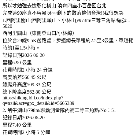
所以才勉強去撿彰化橫山,湊齊四座小百岳回台北
完成這90座真不容易呀~~剩下的散落整個台灣!!我很想哭
1.西阿里關山(西阿里頭山、小林山)/973m/三等三角點/編號：
5020
西阿里關山（東側登山口/小林線）
位於台29線9.5K岔路處，步道總長單程約2.5至3公里，單趟耗
時約1至1.5小時。
記錄日期2026-06-20
里程6.90 公里
花費時間2 小時 24 分鐘
高度落差566.45 公尺
總爬升高度509.33 公尺
總下降高度562.80 公尺
https://hiking.biji.co/index.php?
q=trail&act=gpx_detail&id=5665389
2. 刣牛湖山/798m/聯勤測量隊內補二等三角點/No：51
記錄日期2026-06-20
里程7.40 公里
花費時間2 小時 5 分鐘