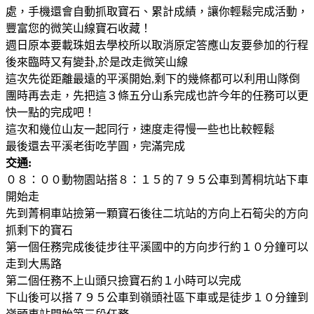
處，手機還會自動抓取寶石、累計成績，讓你輕鬆完成活動，
豐富您的微笑山線寶石收藏！
週日原本要載珠姐去學校所以取消原定答應山友要參加的行程
後來臨時又有變卦,於是改走微笑山線
這次先從距離最遠的平溪開始,剩下的幾條都可以利用山隊倒
團時再去走，先把這３條五分山系完成也許今年的任務可以更
快一點的完成吧！
這次和幾位山友一起同行，速度走得慢一些也比較輕鬆
最後還去平溪老街吃芋圓，完滿完成
交通:
０８：００動物園站搭８：１５的７９５公車到菁桐坑站下車
開始走
先到菁桐車站撿第一顆寶石後往二坑站的方向上石筍尖的方向
抓剩下的寶石
第一個任務完成後徒步往平溪國中的方向步行約１０分鐘可以
走到大馬路
第二個任務不上山頭只撿寶石約１小時可以完成
下山後可以搭７９５公車到嶺頭社區下車或是徒步１０分鐘到