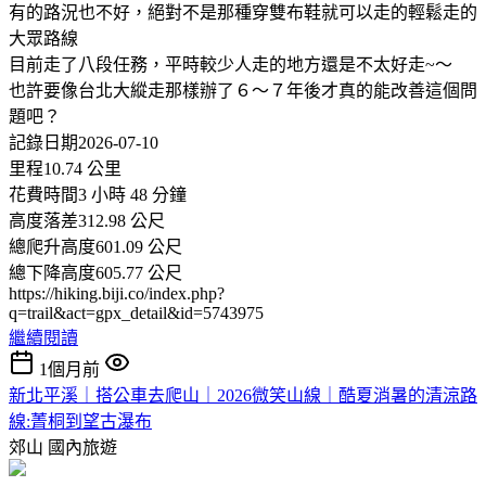
有的路況也不好，絕對不是那種穿雙布鞋就可以走的輕鬆走的
大眾路線
目前走了八段任務，平時較少人走的地方還是不太好走~～
也許要像台北大縱走那樣辦了６～７年後才真的能改善這個問
題吧？
記錄日期2026-07-10
里程10.74 公里
花費時間3 小時 48 分鐘
高度落差312.98 公尺
總爬升高度601.09 公尺
總下降高度605.77 公尺
https://hiking.biji.co/index.php?
q=trail&act=gpx_detail&id=5743975
繼續閱讀
1個月前
新北平溪｜搭公車去爬山｜2026微笑山線｜酷夏消暑的清涼路
線:菁桐到望古瀑布
郊山
國內旅遊