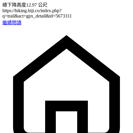
總下降高度12.97 公尺
https://hiking.biji.co/index.php?
q=trail&act=gpx_detail&id=5673311
繼續閱讀