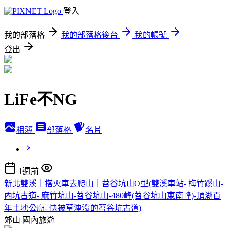
登入
我的部落格
我的部落格後台
我的帳號
登出
LiFe不NG
相簿
部落格
名片
1週前
新北雙溪｜搭火車去爬山｜苕谷坑山O型(雙溪車站- 梅竹蹊山-
內坑古道- 麻竹坑山-苕谷坑山-480峰(苕谷坑山東南峰)-頂湖百
年土地公廟- 快被草淹沒的苕谷坑古道)
郊山
國內旅遊