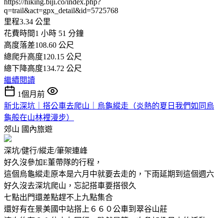
https://hiking.biji.co/index.php?
q=trail&act=gpx_detail&id=5725768
里程3.34 公里
花費時間1 小時 51 分鐘
高度落差108.60 公尺
總爬升高度120.15 公尺
總下降高度134.72 公尺
繼續閱讀
1個月前
新北深坑｜搭公車去爬山｜烏龜縱走（炎熱的夏日我們如同烏
龜般在山林裡漫步）
郊山
國內旅遊
深坑/健行/縱走/筆架連峰
好久沒參加E董帶隊的行程，
這個烏龜縱走原本是六月中就要去走的，下雨延期到這個週六
好久沒去深坑爬山，忘記搭車要搭很久
七點出門還差點趕不上九點集合
還好有在景美國中站搭上６６０公車到翠谷山莊