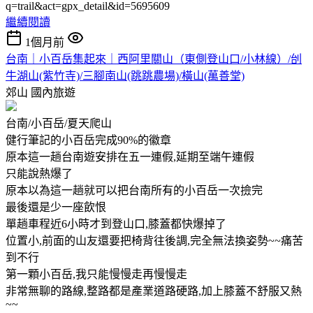
q=trail&act=gpx_detail&id=5695609
繼續閱讀
1個月前
台南｜小百岳集起來｜西阿里關山（東側登山口/小林線）/刣
牛湖山(紫竹寺)/三腳南山(跳跳農場)/橫山(萬善堂)
郊山
國內旅遊
台南/小百岳/夏天爬山
健行筆記的小百岳完成90%的徽章
原本這一趟台南遊安排在五一連假,延期至端午連假
只能說熱爆了
原本以為這一趟就可以把台南所有的小百岳一次撿完
最後還是少一座飲恨
單趟車程近6小時才到登山口,膝蓋都快爆掉了
位置小,前面的山友還要把椅背往後調,完全無法換姿勢~~痛苦
到不行
第一顆小百岳,我只能慢慢走再慢慢走
非常無聊的路線,整路都是產業道路硬路,加上膝蓋不舒服又熱
~~