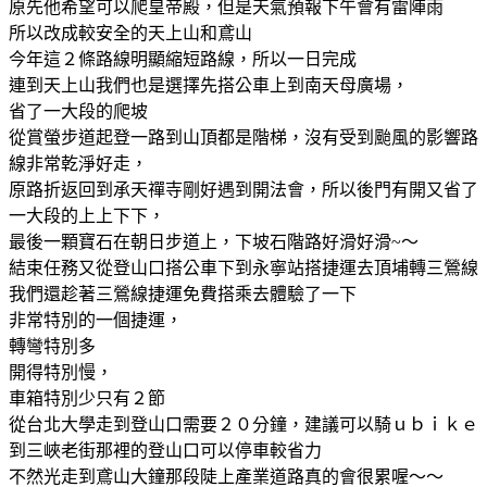
原先他希望可以爬皇帝殿，但是天氣預報下午會有雷陣雨
所以改成較安全的天上山和鳶山
今年這２條路線明顯縮短路線，所以一日完成
連到天上山我們也是選擇先搭公車上到南天母廣場，
省了一大段的爬坡
從賞螢步道起登一路到山頂都是階梯，沒有受到颱風的影響路
線非常乾淨好走，
原路折返回到承天禪寺剛好遇到開法會，所以後門有開又省了
一大段的上上下下，
最後一顆寶石在朝日步道上，下坡石階路好滑好滑~～
結束任務又從登山口搭公車下到永寧站搭捷運去頂埔轉三鶯線
我們還趁著三鶯線捷運免費搭乘去體驗了一下
非常特別的一個捷運，
轉彎特別多
開得特別慢，
車箱特別少只有２節
從台北大學走到登山口需要２０分鐘，建議可以騎ｕｂｉｋｅ
到三峽老街那裡的登山口可以停車較省力
不然光走到鳶山大鐘那段陡上產業道路真的會很累喔～～