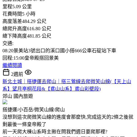
里程5.09 公里
花費時間5 小時
高度落差484.29 公尺
總爬升高度616.80 公尺
總下降高度481.85 公尺
交通:
08:20景美站3號出口的溪口國小搭666公車石碇站下車
回程:15:00皇帝殿搭回景美
繼續閱讀
2週前
新北土城｜搭捷運去爬山｜搭三鶯線去爬微笑山線(【天上山
系】望月亭桐花段&【鳶山山系】鳶山彩壁段)
郊山
國內旅遊
搭捷運/小百岳/微笑山線/爬山
沒想到這次爬微笑山線的進度會那麼快,完成這天的2條之後就
剩最後一條皇帝殿了
前一天爬大棟山系時主揪在問我們週日要爬那裡?