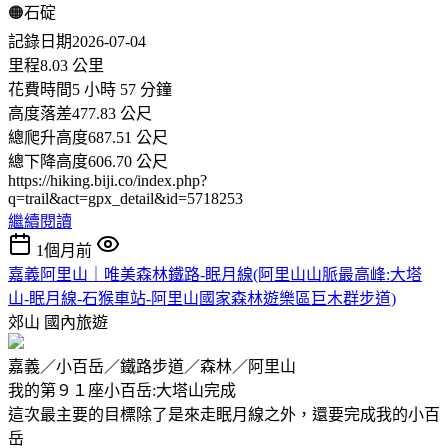
🟠石碇
記錄日期2026-07-04
里程8.03 公里
花費時間5 小時 57 分鐘
高度落差477.83 公尺
總爬升高度687.51 公尺
總下降高度606.70 公尺
https://hiking.biji.co/index.php?
q=trail&act=gpx_detail&id=5718253
繼續閱讀
1個月前
嘉義阿里山｜唯美森林鐵路-眠月線(阿里山山脈最高峰:大塔
山-眠月線-石猴車站-阿里山國家森林遊樂區巨木群步道)
郊山
國內旅遊
嘉義／小百岳／鐵路步道／森林／阿里山
我的第９１座小百岳:大塔山完成
這次最主要的目標除了是來走眠月線之外，還要完成我的小百
岳