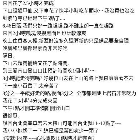
來回花了2.5小時才完成
下山經過甲仙,又下車花了快半小時吃芋頭冰~~我沒買也沒吃
到紫竹寺已經是下午5點了....
6.46日落,我們只好一路趕趕,路不難走卻一直在趕路
來回2小時完成,沒摸黑而且也比較涼爽
晚上住香客大樓,新蓋好沒多久還算新的只是備品要全自理
晚餐和早餐都是素食非常好吃
隔日,
下山去超商補給又花了點時間,
到三腳南山登山口比預計時間晚1個小時~~
3小時能走得完嗎? 好幾位山友在上山的路上就直嚷嚷著不去
下一座小百岳了,太辛苦了
3分之一平緩好走的路,後面3分之1全部都是陡上岩石非常吃力
我花了3小時4分完成來回
下午1點才開車準備離開登山口
很慘忍,
說回台北會塞車若去大棟山可能回台北就11~12點了~~
我小小抱怨了一下,這已經是第四次少一顆了
4次就少4座~~~心很累呀!!!!啥時才能完百?