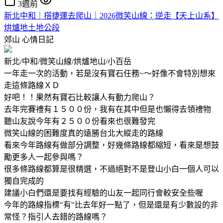
3週前
新北中和｜搭捷運去爬山｜2026微笑山線：逆走【天上山系】
烘爐地土地公段
郊山
心情日記
新北/中和/微笑山線/烘爐地山/小百岳
一年走一次的活動，若是沒有寶石任務~～好像不會特別想來
走這條路線ＸＤ
好吧！！果然有寶石比較讓人有動力爬山？
去年完賽禮有１５００份，我有在其中但是也懶得去領禮物
聽山友說今年有２５００份看來也很難發完
微笑山線的困難度真的遠勝台北大縱走的路線
看來今年路線有做部分調整，好幾條路線都縮短，看來是想鼓
勵更多人一起參與嗎？
很多條路線都算是很精選，不過絕對不是登山小白一個人可以
獨自完成的
建議小白們還是要找有經驗的山友一起同行會較安全些喔
今年的路線指標"有"比去年好一點了，但是還是有少數設的非
常怪？指引人去錯的路線嗎？