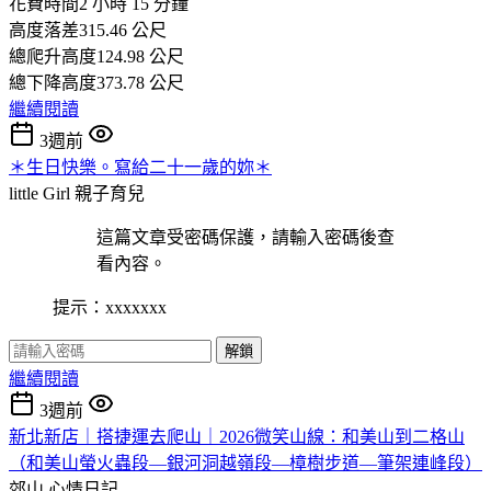
花費時間2 小時 15 分鐘
高度落差315.46 公尺
總爬升高度124.98 公尺
總下降高度373.78 公尺
繼續閱讀
3週前
＊生日快樂。寫給二十一歲的妳＊
little Girl
親子育兒
這篇文章受密碼保護，請輸入密碼後查
看內容。
提示：xxxxxxx
解鎖
繼續閱讀
3週前
新北新店｜搭捷運去爬山｜2026微笑山線：和美山到二格山
（和美山螢火蟲段—銀河洞越嶺段—樟樹步道—筆架連峰段）
郊山
心情日記