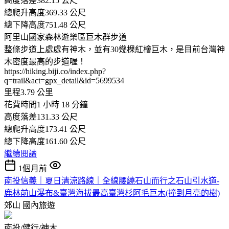
高度落差382.15 公尺
總爬升高度369.33 公尺
總下降高度751.48 公尺
阿里山國家森林遊樂區巨木群步道
整條步道上處處有神木，並有30幾棵紅檜巨木，是目前台灣神
木密度最高的步道喔！
https://hiking.biji.co/index.php?
q=trail&act=gpx_detail&id=5699534
里程3.79 公里
花費時間1 小時 18 分鐘
高度落差131.33 公尺
總爬升高度173.41 公尺
總下降高度161.60 公尺
繼續閱讀
1個月前
南投信義｜夏日清涼路線｜全線腰繞石山而行之石山引水道-
鹿林前山瀑布&臺灣海拔最高臺灣杉阿毛巨木(撞到月亮的樹)
郊山
國內旅遊
南投/健行/神木