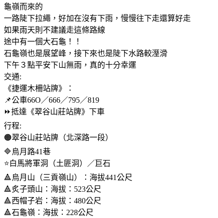
龜嶺而來的
一路陡下拉繩，好加在沒有下雨，慢慢往下走還算好走
如果雨天則不建議走這條路線
途中有一個大石龜！！
石龜嶺也是展望峰，接下來也是陡下水路較溼滑
下午３點平安下山無雨，真的十分幸運
交通:
《捷運木柵站牌》：
📌公車66O／666／795／819
⏩️抵達《翠谷山莊站牌》下車
行程:
🟠翠谷山莊站牌（北深路一段）
🔷️烏月路41巷
⭐️白馬將軍洞（土匪洞）／巨石
🔺️烏月山（三貢嶺山）：海拔441公尺
🔺️炙子頭山：海拔：523公尺
🔺️西帽子岩：海拔：480公尺
🔺️石龜嶺：海拔：228公尺