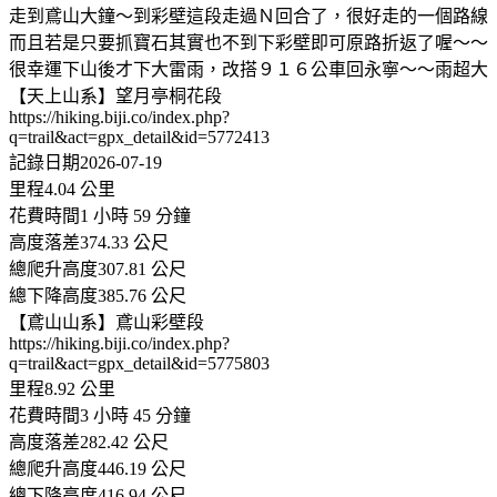
走到鳶山大鐘～到彩壁這段走過Ｎ回合了，很好走的一個路線
而且若是只要抓寶石其實也不到下彩壁即可原路折返了喔～～
很幸運下山後才下大雷雨，改搭９１６公車回永寧～～雨超大
【天上山系】望月亭桐花段
https://hiking.biji.co/index.php?
q=trail&act=gpx_detail&id=5772413
記錄日期2026-07-19
里程4.04 公里
花費時間1 小時 59 分鐘
高度落差374.33 公尺
總爬升高度307.81 公尺
總下降高度385.76 公尺
【鳶山山系】鳶山彩壁段
https://hiking.biji.co/index.php?
q=trail&act=gpx_detail&id=5775803
里程8.92 公里
花費時間3 小時 45 分鐘
高度落差282.42 公尺
總爬升高度446.19 公尺
總下降高度416.94 公尺