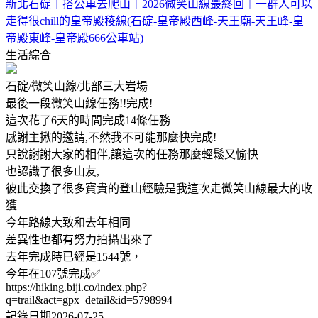
新北石碇｜搭公車去爬山｜2026微笑山線最終回｜一群人可以
走得很chill的皇帝殿稜線(石碇-皇帝殿西峰-天王廟-天王峰-皇
帝殿東峰-皇帝殿666公車站)
生活綜合
石碇/微笑山線/北部三大岩場
最後一段微笑山線任務!!完成!
這次花了6天的時間完成14條任務
感謝主揪的邀請,不然我不可能那麼快完成!
只說謝謝大家的相伴,讓這次的任務那麼輕鬆又愉快
也認識了很多山友,
彼此交換了很多寶貴的登山經驗是我這次走微笑山線最大的收
獲
今年路線大致和去年相同
差異性也都有努力拍攝出來了
去年完成時已經是1544號，
今年在107號完成✅
https://hiking.biji.co/index.php?
q=trail&act=gpx_detail&id=5798994
記錄日期2026-07-25