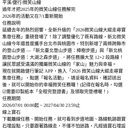
平溪/健行/微笑山線
過年才把2025年的微笑山線任務解完
2026年的活動又在7/1重新開始
任務說明
延續去年的熱烈迴響，全新升級的「2026微笑山線大縱走尋寶
集章任務」重磅登場了！除了調整優化了既有路線，新北微笑
山線今年還首度攜手台北市與桃園市，特別新增了兩條跨縣市
的登山步道 —「新北臺北登山步道：樟樹步道」與「新北桃
園登山步道：大湖之森步道」，將任務擴大至 12+2 段路線！
讓民眾感受滿滿的獨屬微笑山線的「家山」魅力與幸福。
現在就開啟健行筆記 APP，進入「2026 微笑山線大縱走尋寶
集章任務」，點選「報名活動」、填妥報名資料、確認送出
後，就可以開始你的幸福微笑任務囉！(記得在報名時，勾選
☑需要印製紙本「全程完登證書」及領取完登禮喔！)
任務期間
2026/07/01 00:00起 ~ 2027/04/30 23:59止
線上寶石
下載離線任務、開始任務，就可看到步道地圖、路線軌跡跟寶
石埋設點，只要跟著路線走，不僅不怕迷路，凡經過寶石埋設