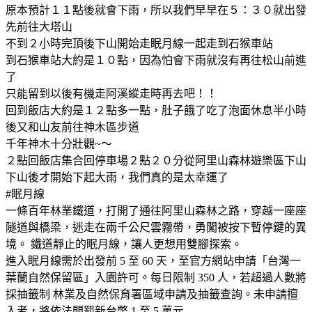
原本預計１１點後就會下雨，所以我們早早在５：３０就出發
先前往大塔山
不到２小時完頂後下山開始走眠月線一起走到石猴車站
到石猴車站大約是１０點，因為怕會下雨就沒有再往松山前進
了
只能留到以後有機走阿溪縱走時再去吧！！
回到飯店大約是１２點多一點，肚子餓了吃了泡面休息半小時
後又和山友前往神木區步道
千年神木十分壯觀~～
２點回飯店集合回停車場２點２０分從阿里山森林遊樂區下山
下山後才開始下起大雨，我們真的是太幸運了
#眠月線
一條百年林業鐵道，打開了通往阿里山森林之路，穿越一座座
隧道與橋梁，迷走在兩千公尺雲霧帶，勇闖被按下暫停鍵的異
境。 鐵道靜止的眠月線，讓人更想用雙腳探索。
進入眠月線需於出發前 5 至 60 天，至官方網站申請「台灣一
葉蘭自然保留區」入園許可。每日限制 350 人，若超過人數將
採抽籤制 林業及自然保育署區域申請及抽籤查詢。未申請擅
入者，將依法開罰新台幣 1 至 5 萬元