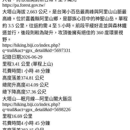
https://pa.forest.gov.tw/
大塔山海拔 2,663 公尺，是台灣小百岳最高峰與阿里山山脈最
高峰。位於嘉義縣阿里山鄉，是鄒族心目中的神聖山岳。單程
約 3.5 公里，往返約需 4 至 5 小時。前段平緩好走並與森林鐵
道並行，後段則較為陡升，攻頂後擁有絕佳的 360 度環景視
野。
https://hiking.biji.co/index.php?
q=trail&act=gpx_detail&id=5697331
記錄日期2026-06-29
里程3.41 公里 (單程上山)
花費時間1 小時 48 分鐘
高度落差374.81 公尺
總爬升高度414.09 公尺
總下降高度57.36 公尺
大塔山—眠月線—阿里山閣大飯店
https://hiking.biji.co/index.php?
q=trail&act=gpx_detail&id=5698226
里程16.69 公里
花費時間4 小時 45 分鐘