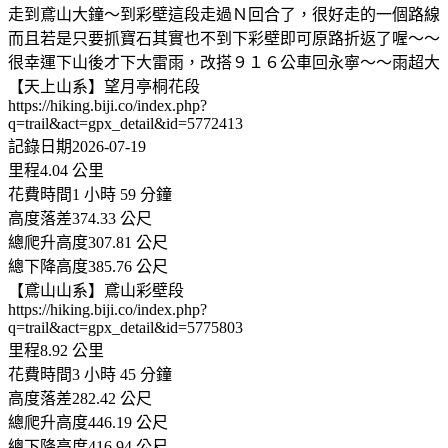
走到鳶山大鐘～到彩壁這段走過Ｎ回合了，很好走的一個路線
而且若是只要抓寶石其實也不到下彩壁即可原路折返了喔～～
很幸運下山後才下大雷雨，改搭９１６公車回永寧～～雨超大
【天上山系】望月亭桐花段
https://hiking.biji.co/index.php?
q=trail&act=gpx_detail&id=5772413
記錄日期2026-07-19
里程4.04 公里
花費時間1 小時 59 分鐘
高度落差374.33 公尺
總爬升高度307.81 公尺
總下降高度385.76 公尺
【鳶山山系】鳶山彩壁段
https://hiking.biji.co/index.php?
q=trail&act=gpx_detail&id=5775803
里程8.92 公里
花費時間3 小時 45 分鐘
高度落差282.42 公尺
總爬升高度446.19 公尺
總下降高度416.94 公尺