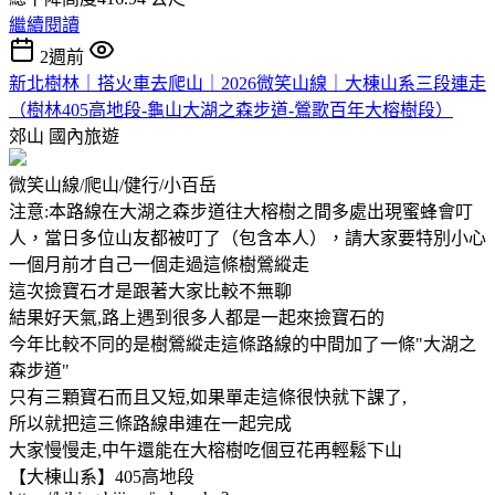
繼續閱讀
2週前
新北樹林｜搭火車去爬山｜2026微笑山線｜大棟山系三段連走
（樹林405高地段-龜山大湖之森步道-鶯歌百年大榕樹段）
郊山
國內旅遊
微笑山線/爬山/健行/小百岳
注意:本路線在大湖之森步道往大榕樹之間多處出現蜜蜂會叮
人，當日多位山友都被叮了（包含本人），請大家要特別小心
一個月前才自己一個走過這條樹鶯縱走
這次撿寶石才是跟著大家比較不無聊
結果好天氣,路上遇到很多人都是一起來撿寶石的
今年比較不同的是樹鶯縱走這條路線的中間加了一條"大湖之
森步道"
只有三顆寶石而且又短,如果單走這條很快就下課了,
所以就把這三條路線串連在一起完成
大家慢慢走,中午還能在大榕樹吃個豆花再輕鬆下山
【大棟山系】405高地段