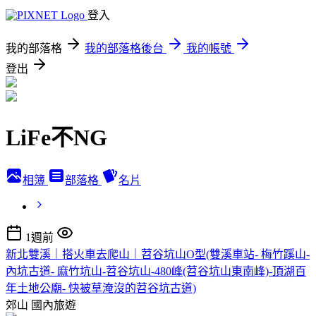
登入
我的部落格
我的部落格後台
我的帳號
登出
LiFe不NG
相簿
部落格
名片
1週前
新北雙溪｜搭火車去爬山｜苕谷坑山O型(雙溪車站- 梅竹蹊山-
內坑古道- 麻竹坑山-苕谷坑山-480峰(苕谷坑山東南峰)-頂湖百
年土地公廟- 快被草淹沒的苕谷坑古道)
郊山
國內旅遊