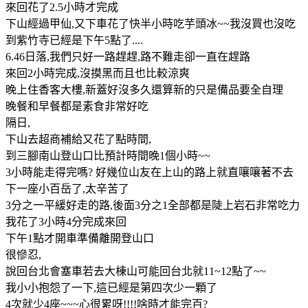
來回花了2.5小時才完成
下山經過甲仙,又下車花了快半小時吃芋頭冰~~我沒買也沒吃
到紫竹寺已經是下午5點了....
6.46日落,我們只好一路趕趕,路不難走卻一直在趕路
來回2小時完成,沒摸黑而且也比較涼爽
晚上住香客大樓,新蓋好沒多久還算新的只是備品要全自理
晚餐和早餐都是素食非常好吃
隔日,
下山去超商補給又花了點時間,
到三腳南山登山口比預計時間晚1個小時~~
3小時能走得完嗎? 好幾位山友在上山的路上就直嚷嚷著不去
下一座小百岳了,太辛苦了
3分之一平緩好走的路,後面3分之1全部都是陡上岩石非常吃力
我花了3小時4分完成來回
下午1點才開車準備離開登山口
很慘忍,
說回台北會塞車若去大棟山可能回台北就11~12點了~~
我小小抱怨了一下,這已經是第四次少一顆了
4次就少4座~~~心很累呀!!!!啥時才能完百?