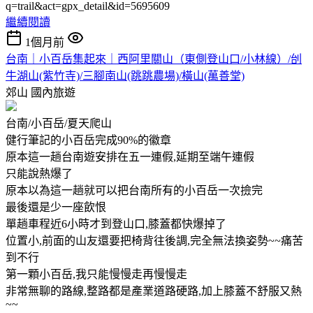
q=trail&act=gpx_detail&id=5695609
繼續閱讀
1個月前
台南｜小百岳集起來｜西阿里關山（東側登山口/小林線）/刣
牛湖山(紫竹寺)/三腳南山(跳跳農場)/橫山(萬善堂)
郊山
國內旅遊
台南/小百岳/夏天爬山
健行筆記的小百岳完成90%的徽章
原本這一趟台南遊安排在五一連假,延期至端午連假
只能說熱爆了
原本以為這一趟就可以把台南所有的小百岳一次撿完
最後還是少一座飲恨
單趟車程近6小時才到登山口,膝蓋都快爆掉了
位置小,前面的山友還要把椅背往後調,完全無法換姿勢~~痛苦
到不行
第一顆小百岳,我只能慢慢走再慢慢走
非常無聊的路線,整路都是產業道路硬路,加上膝蓋不舒服又熱
~~