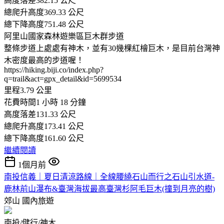
高度落差382.15 公尺
總爬升高度369.33 公尺
總下降高度751.48 公尺
阿里山國家森林遊樂區巨木群步道
整條步道上處處有神木，並有30幾棵紅檜巨木，是目前台灣神
木密度最高的步道喔！
https://hiking.biji.co/index.php?
q=trail&act=gpx_detail&id=5699534
里程3.79 公里
花費時間1 小時 18 分鐘
高度落差131.33 公尺
總爬升高度173.41 公尺
總下降高度161.60 公尺
繼續閱讀
1個月前
南投信義｜夏日清涼路線｜全線腰繞石山而行之石山引水道-
鹿林前山瀑布&臺灣海拔最高臺灣杉阿毛巨木(撞到月亮的樹)
郊山
國內旅遊
南投/健行/神木