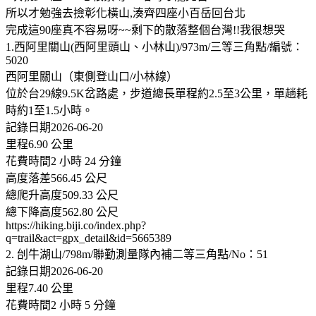
所以才勉強去撿彰化橫山,湊齊四座小百岳回台北
完成這90座真不容易呀~~剩下的散落整個台灣!!我很想哭
1.西阿里關山(西阿里頭山、小林山)/973m/三等三角點/編號：
5020
西阿里關山（東側登山口/小林線）
位於台29線9.5K岔路處，步道總長單程約2.5至3公里，單趟耗
時約1至1.5小時。
記錄日期2026-06-20
里程6.90 公里
花費時間2 小時 24 分鐘
高度落差566.45 公尺
總爬升高度509.33 公尺
總下降高度562.80 公尺
https://hiking.biji.co/index.php?
q=trail&act=gpx_detail&id=5665389
2. 刣牛湖山/798m/聯勤測量隊內補二等三角點/No：51
記錄日期2026-06-20
里程7.40 公里
花費時間2 小時 5 分鐘