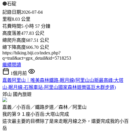
🟠石碇
記錄日期2026-07-04
里程8.03 公里
花費時間5 小時 57 分鐘
高度落差477.83 公尺
總爬升高度687.51 公尺
總下降高度606.70 公尺
https://hiking.biji.co/index.php?
q=trail&act=gpx_detail&id=5718253
繼續閱讀
1個月前
嘉義阿里山｜唯美森林鐵路-眠月線(阿里山山脈最高峰:大塔
山-眠月線-石猴車站-阿里山國家森林遊樂區巨木群步道)
郊山
國內旅遊
嘉義／小百岳／鐵路步道／森林／阿里山
我的第９１座小百岳:大塔山完成
這次最主要的目標除了是來走眠月線之外，還要完成我的小百
岳