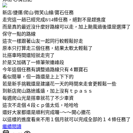
新店/捷運/爬山/微笑山線/寶石任務
走完這一趟已經完成8/14條任務，絕對不是趕進度
而是真的最近沒什麼好路線可以走，加上颱風過後還是選擇了
保守一點的路線
這次一樣跟著山友一起同行較輕鬆好走
原本只打算走三個任務，結果太軟太輕鬆了
比搭車時間還短就走完了
於是又加碼了一條筆架連峰段
今年這個任務有調整過路線只有４顆寶石
看似簡單，但一路還是上上下下的
若是新手挑戰還是建議花一天的時間來走會更輕鬆一些
到新店爬山路途遙遠，加上沒有ｔｐａｓｓ
每週爬山光是搭車就花了不少車資
這次不走個４段ｃｐ值太低，哈哈哈
還好大家都還是順利完成囉~～～開心撒花
以這樣的進度看來不用１個月就可以完成全部的１４條任務了
繼續閱讀