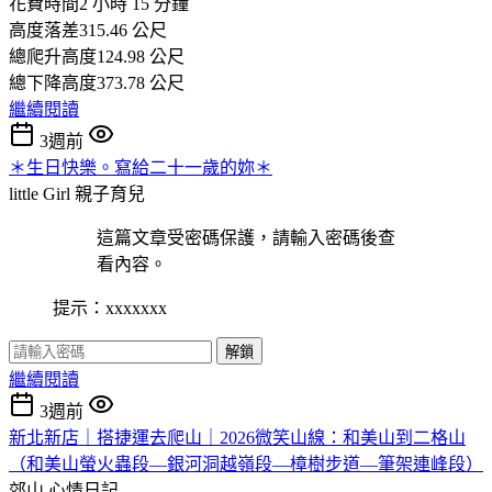
花費時間2 小時 15 分鐘
高度落差315.46 公尺
總爬升高度124.98 公尺
總下降高度373.78 公尺
繼續閱讀
3週前
＊生日快樂。寫給二十一歲的妳＊
little Girl
親子育兒
這篇文章受密碼保護，請輸入密碼後查
看內容。
提示：xxxxxxx
解鎖
繼續閱讀
3週前
新北新店｜搭捷運去爬山｜2026微笑山線：和美山到二格山
（和美山螢火蟲段—銀河洞越嶺段—樟樹步道—筆架連峰段）
郊山
心情日記