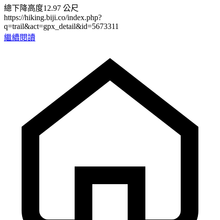
總下降高度12.97 公尺
https://hiking.biji.co/index.php?
q=trail&act=gpx_detail&id=5673311
繼續閱讀