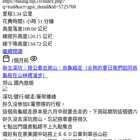
https://hiking.biji.co/index.php?
q=trail&act=gpx_detail&id=5725768
里程3.34 公里
花費時間1 小時 51 分鐘
高度落差108.60 公尺
總爬升高度120.15 公尺
總下降高度134.72 公尺
繼續閱讀
1個月前
新北深坑｜搭公車去爬山｜烏龜縱走（炎熱的夏日我們如同烏
龜般在山林裡漫步）
郊山
國內旅遊
深坑/健行/縱走/筆架連峰
好久沒參加E董帶隊的行程，
這個烏龜縱走原本是六月中就要去走的，下雨延期到這個週六
好久沒去深坑爬山，忘記搭車要搭很久
七點出門還差點趕不上九點集合
還好有在景美國中站搭上６６０公車到翠谷山莊