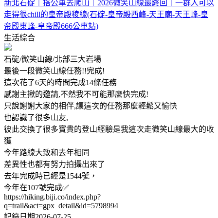
新北石碇｜搭公車去爬山｜2026微笑山線最終回｜一群人可以
走得很chill的皇帝殿稜線(石碇-皇帝殿西峰-天王廟-天王峰-皇
帝殿東峰-皇帝殿666公車站)
生活綜合
石碇/微笑山線/北部三大岩場
最後一段微笑山線任務!!完成!
這次花了6天的時間完成14條任務
感謝主揪的邀請,不然我不可能那麼快完成!
只說謝謝大家的相伴,讓這次的任務那麼輕鬆又愉快
也認識了很多山友,
彼此交換了很多寶貴的登山經驗是我這次走微笑山線最大的收
獲
今年路線大致和去年相同
差異性也都有努力拍攝出來了
去年完成時已經是1544號，
今年在107號完成✅
https://hiking.biji.co/index.php?
q=trail&act=gpx_detail&id=5798994
記錄日期2026-07-25