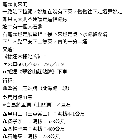
龜嶺而來的
一路陡下拉繩，好加在沒有下雨，慢慢往下走還算好走
如果雨天則不建議走這條路線
途中有一個大石龜！！
石龜嶺也是展望峰，接下來也是陡下水路較溼滑
下午３點平安下山無雨，真的十分幸運
交通:
《捷運木柵站牌》：
📌公車66O／666／795／819
⏩️抵達《翠谷山莊站牌》下車
行程:
🟠翠谷山莊站牌（北深路一段）
🔷️烏月路41巷
⭐️白馬將軍洞（土匪洞）／巨石
🔺️烏月山（三貢嶺山）：海拔441公尺
🔺️炙子頭山：海拔：523公尺
🔺️西帽子岩：海拔：480公尺
🔺️石龜嶺：海拔：228公尺