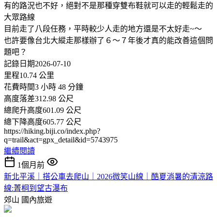
有的路況也不好，絕對不是那種穿雙布鞋就可以走的輕鬆走的
大眾路線
目前走了八段任務，平時較少人走的地方還是不太好走~～
也許要像台北大縱走那樣辦了６～７年後才真的能改善這個問
題吧？
記錄日期2026-07-10
里程10.74 公里
花費時間3 小時 48 分鐘
高度落差312.98 公尺
總爬升高度601.09 公尺
總下降高度605.77 公尺
https://hiking.biji.co/index.php?
q=trail&act=gpx_detail&id=5743975
繼續閱讀
1個月前
新北平溪｜搭公車去爬山｜2026微笑山線｜酷夏消暑的清涼路
線:菁桐到望古瀑布
郊山
國內旅遊