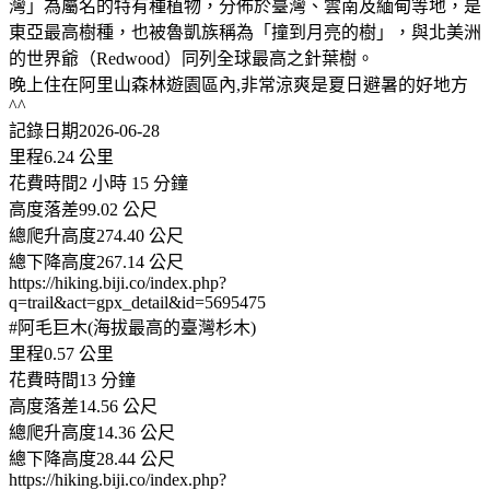
灣」為屬名的特有種植物，分佈於臺灣、雲南及緬甸等地，是
東亞最高樹種，也被魯凱族稱為「撞到月亮的樹」，與北美洲
的世界爺（Redwood）同列全球最高之針葉樹。
晚上住在阿里山森林遊園區內,非常涼爽是夏日避暑的好地方
^^
記錄日期2026-06-28
里程6.24 公里
花費時間2 小時 15 分鐘
高度落差99.02 公尺
總爬升高度274.40 公尺
總下降高度267.14 公尺
https://hiking.biji.co/index.php?
q=trail&act=gpx_detail&id=5695475
#阿毛巨木(海拔最高的臺灣杉木)
里程0.57 公里
花費時間13 分鐘
高度落差14.56 公尺
總爬升高度14.36 公尺
總下降高度28.44 公尺
https://hiking.biji.co/index.php?