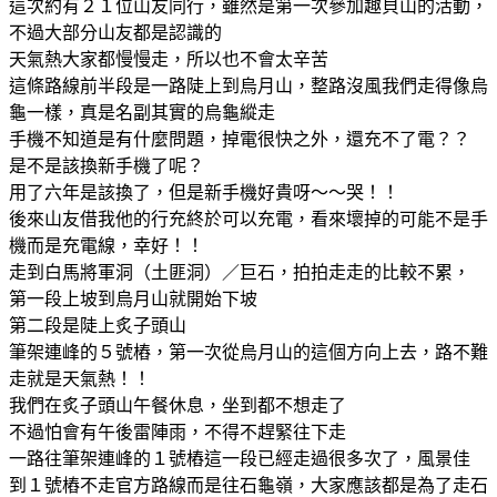
這次約有２１位山友同行，雖然是第一次參加趣貝山的活動，
不過大部分山友都是認識的
天氣熱大家都慢慢走，所以也不會太辛苦
這條路線前半段是一路陡上到烏月山，整路沒風我們走得像烏
龜一樣，真是名副其實的烏龜縱走
手機不知道是有什麼問題，掉電很快之外，還充不了電？？
是不是該換新手機了呢？
用了六年是該換了，但是新手機好貴呀～～哭！！
後來山友借我他的行充終於可以充電，看來壞掉的可能不是手
機而是充電線，幸好！！
走到白馬將軍洞（土匪洞）／巨石，拍拍走走的比較不累，
第一段上坡到烏月山就開始下坡
第二段是陡上炙子頭山
筆架連峰的５號樁，第一次從烏月山的這個方向上去，路不難
走就是天氣熱！！
我們在炙子頭山午餐休息，坐到都不想走了
不過怕會有午後雷陣雨，不得不趕緊往下走
一路往筆架連峰的１號樁這一段已經走過很多次了，風景佳
到１號樁不走官方路線而是往石龜嶺，大家應該都是為了走石