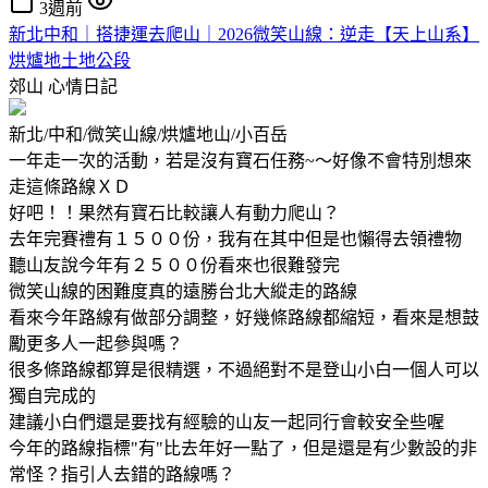
3週前
新北中和｜搭捷運去爬山｜2026微笑山線：逆走【天上山系】
烘爐地土地公段
郊山
心情日記
新北/中和/微笑山線/烘爐地山/小百岳
一年走一次的活動，若是沒有寶石任務~～好像不會特別想來
走這條路線ＸＤ
好吧！！果然有寶石比較讓人有動力爬山？
去年完賽禮有１５００份，我有在其中但是也懶得去領禮物
聽山友說今年有２５００份看來也很難發完
微笑山線的困難度真的遠勝台北大縱走的路線
看來今年路線有做部分調整，好幾條路線都縮短，看來是想鼓
勵更多人一起參與嗎？
很多條路線都算是很精選，不過絕對不是登山小白一個人可以
獨自完成的
建議小白們還是要找有經驗的山友一起同行會較安全些喔
今年的路線指標"有"比去年好一點了，但是還是有少數設的非
常怪？指引人去錯的路線嗎？