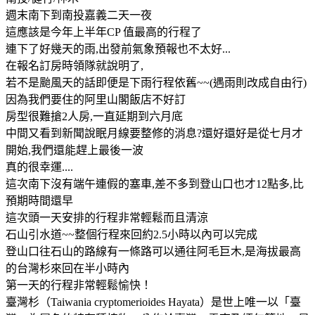
週末南下到南投嘉義二天一夜
這應該是今年上半年CP 值最高的行程了
連下了好幾天的雨,出發前氣象預報也不太好...
在報名訂房時領隊就說明了,
若不是颱風天的話即便是下雨行程依舊~~(遇雨則改成自由行)
因為我們要住的阿里山閣飯店不好訂
房型很難搶2人房,一直延期到六月底
中間又看到新聞說眠月線要整修的消息?還好還好是從七月才
開始,我們還能趕上最後一波
真的很幸運....
這次南下沒有端午連假的塞車,差不多到登山口也才12點多,比
預期時間還早
這次頭一天安排的行程非常輕鬆而且清涼
石山引水道~~整個行程來回約2.5小時以內可以完成
登山口往石山的路線有一條路可以通往阿毛巨木,是海拔最高
的台灣杉來回在半小時內
第一天的行程非常輕鬆愉快！
臺灣杉（Taiwania cryptomerioides Hayata）是世上唯一以「臺