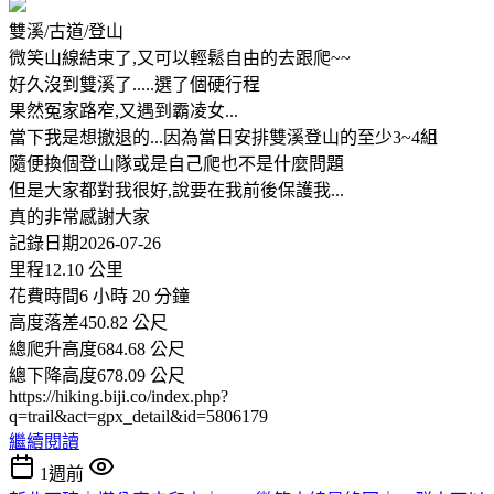
雙溪/古道/登山
微笑山線結束了,又可以輕鬆自由的去跟爬~~
好久沒到雙溪了.....選了個硬行程
果然冤家路窄,又遇到霸凌女...
當下我是想撤退的...因為當日安排雙溪登山的至少3~4組
隨便換個登山隊或是自己爬也不是什麼問題
但是大家都對我很好,說要在我前後保護我...
真的非常感謝大家
記錄日期2026-07-26
里程12.10 公里
花費時間6 小時 20 分鐘
高度落差450.82 公尺
總爬升高度684.68 公尺
總下降高度678.09 公尺
https://hiking.biji.co/index.php?
q=trail&act=gpx_detail&id=5806179
繼續閱讀
1週前