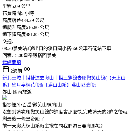
里程5.09 公里
花費時間5 小時
高度落差484.29 公尺
總爬升高度616.80 公尺
總下降高度481.85 公尺
交通:
08:20景美站3號出口的溪口國小搭666公車石碇站下車
回程:15:00皇帝殿搭回景美
繼續閱讀
2週前
新北土城｜搭捷運去爬山｜搭三鶯線去爬微笑山線(【天上山
系】望月亭桐花段&【鳶山山系】鳶山彩壁段)
郊山
國內旅遊
搭捷運/小百岳/微笑山線/爬山
沒想到這次爬微笑山線的進度會那麼快,完成這天的2條之後就
剩最後一條皇帝殿了
前一天爬大棟山系時主揪在問我們週日要爬那裡?