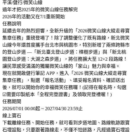
平溪/健行/微笑山線
過年才把2025年的微笑山線任務解完
2026年的活動又在7/1重新開始
任務說明
延續去年的熱烈迴響，全新升級的「2026微笑山線大縱走尋寶
集章任務」重磅登場了！除了調整優化了既有路線，新北微笑
山線今年還首度攜手台北市與桃園市，特別新增了兩條跨縣市
的登山步道 —「新北臺北登山步道：樟樹步道」與「新北桃
園登山步道：大湖之森步道」，將任務擴大至 12+2 段路線！
讓民眾感受滿滿的獨屬微笑山線的「家山」魅力與幸福。
現在就開啟健行筆記 APP，進入「2026 微笑山線大縱走尋寶
集章任務」，點選「報名活動」、填妥報名資料、確認送出
後，就可以開始你的幸福微笑任務囉！(記得在報名時，勾選
☑需要印製紙本「全程完登證書」及領取完登禮喔！)
任務期間
2026/07/01 00:00起 ~ 2027/04/30 23:59止
線上寶石
下載離線任務、開始任務，就可看到步道地圖、路線軌跡跟寶
石埋設點，只要跟著路線走，不僅不怕迷路，凡經過寶石埋設