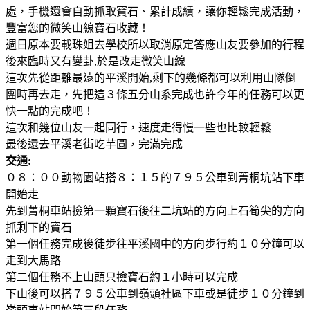
處，手機還會自動抓取寶石、累計成績，讓你輕鬆完成活動，
豐富您的微笑山線寶石收藏！
週日原本要載珠姐去學校所以取消原定答應山友要參加的行程
後來臨時又有變卦,於是改走微笑山線
這次先從距離最遠的平溪開始,剩下的幾條都可以利用山隊倒
團時再去走，先把這３條五分山系完成也許今年的任務可以更
快一點的完成吧！
這次和幾位山友一起同行，速度走得慢一些也比較輕鬆
最後還去平溪老街吃芋圓，完滿完成
交通:
０８：００動物園站搭８：１５的７９５公車到菁桐坑站下車
開始走
先到菁桐車站撿第一顆寶石後往二坑站的方向上石筍尖的方向
抓剩下的寶石
第一個任務完成後徒步往平溪國中的方向步行約１０分鐘可以
走到大馬路
第二個任務不上山頭只撿寶石約１小時可以完成
下山後可以搭７９５公車到嶺頭社區下車或是徒步１０分鐘到