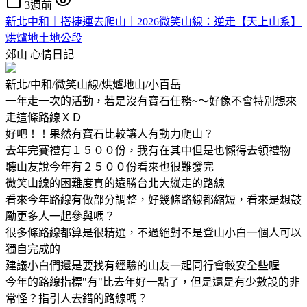
3週前
新北中和｜搭捷運去爬山｜2026微笑山線：逆走【天上山系】
烘爐地土地公段
郊山
心情日記
新北/中和/微笑山線/烘爐地山/小百岳
一年走一次的活動，若是沒有寶石任務~～好像不會特別想來
走這條路線ＸＤ
好吧！！果然有寶石比較讓人有動力爬山？
去年完賽禮有１５００份，我有在其中但是也懶得去領禮物
聽山友說今年有２５００份看來也很難發完
微笑山線的困難度真的遠勝台北大縱走的路線
看來今年路線有做部分調整，好幾條路線都縮短，看來是想鼓
勵更多人一起參與嗎？
很多條路線都算是很精選，不過絕對不是登山小白一個人可以
獨自完成的
建議小白們還是要找有經驗的山友一起同行會較安全些喔
今年的路線指標"有"比去年好一點了，但是還是有少數設的非
常怪？指引人去錯的路線嗎？