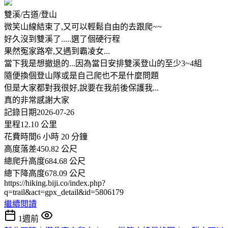
雙溪/古道/登山
微笑山線結束了,又可以輕鬆自由的去跟爬~~
好久沒到雙溪了.....選了個硬行程
果然冤家路窄,又遇到霸凌女...
當下我是想撤退的...因為當日安排雙溪登山的至少3~4組
隨便換個登山隊或是自己爬也不是什麼問題
但是大家都對我很好,說要在我前後保護我...
真的非常感謝大家
記錄日期2026-07-26
里程12.10 公里
花費時間6 小時 20 分鐘
高度落差450.82 公尺
總爬升高度684.68 公尺
總下降高度678.09 公尺
https://hiking.biji.co/index.php?
q=trail&act=gpx_detail&id=5806179
繼續閱讀
1週前