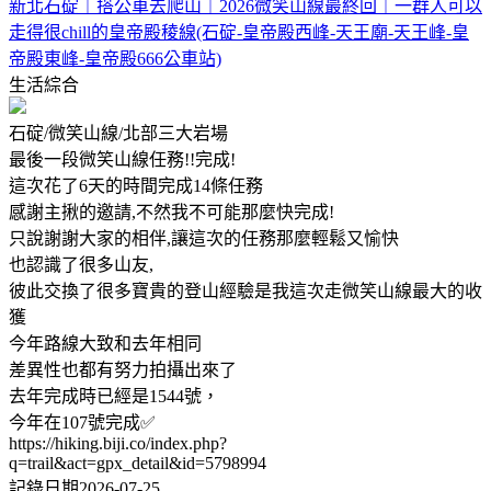
新北石碇｜搭公車去爬山｜2026微笑山線最終回｜一群人可以
走得很chill的皇帝殿稜線(石碇-皇帝殿西峰-天王廟-天王峰-皇
帝殿東峰-皇帝殿666公車站)
生活綜合
石碇/微笑山線/北部三大岩場
最後一段微笑山線任務!!完成!
這次花了6天的時間完成14條任務
感謝主揪的邀請,不然我不可能那麼快完成!
只說謝謝大家的相伴,讓這次的任務那麼輕鬆又愉快
也認識了很多山友,
彼此交換了很多寶貴的登山經驗是我這次走微笑山線最大的收
獲
今年路線大致和去年相同
差異性也都有努力拍攝出來了
去年完成時已經是1544號，
今年在107號完成✅
https://hiking.biji.co/index.php?
q=trail&act=gpx_detail&id=5798994
記錄日期2026-07-25