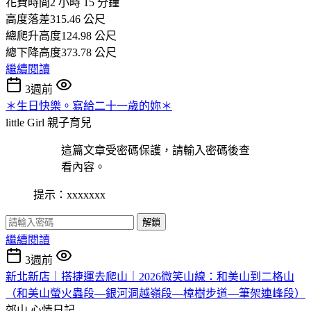
花費時間2 小時 15 分鐘
高度落差315.46 公尺
總爬升高度124.98 公尺
總下降高度373.78 公尺
繼續閱讀
3週前
＊生日快樂。寫給二十一歲的妳＊
little Girl
親子育兒
這篇文章受密碼保護，請輸入密碼後查
看內容。
提示：xxxxxxx
解鎖
繼續閱讀
3週前
新北新店｜搭捷運去爬山｜2026微笑山線：和美山到二格山
（和美山螢火蟲段—銀河洞越嶺段—樟樹步道—筆架連峰段）
郊山
心情日記