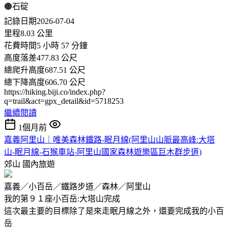
🟠石碇
記錄日期2026-07-04
里程8.03 公里
花費時間5 小時 57 分鐘
高度落差477.83 公尺
總爬升高度687.51 公尺
總下降高度606.70 公尺
https://hiking.biji.co/index.php?
q=trail&act=gpx_detail&id=5718253
繼續閱讀
1個月前
嘉義阿里山｜唯美森林鐵路-眠月線(阿里山山脈最高峰:大塔
山-眠月線-石猴車站-阿里山國家森林遊樂區巨木群步道)
郊山
國內旅遊
嘉義／小百岳／鐵路步道／森林／阿里山
我的第９１座小百岳:大塔山完成
這次最主要的目標除了是來走眠月線之外，還要完成我的小百
岳