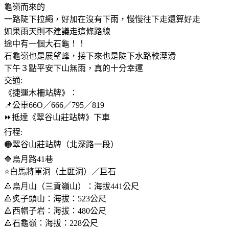
龜嶺而來的
一路陡下拉繩，好加在沒有下雨，慢慢往下走還算好走
如果雨天則不建議走這條路線
途中有一個大石龜！！
石龜嶺也是展望峰，接下來也是陡下水路較溼滑
下午３點平安下山無雨，真的十分幸運
交通:
《捷運木柵站牌》：
📌公車66O／666／795／819
⏩️抵達《翠谷山莊站牌》下車
行程:
🟠翠谷山莊站牌（北深路一段）
🔷️烏月路41巷
⭐️白馬將軍洞（土匪洞）／巨石
🔺️烏月山（三貢嶺山）：海拔441公尺
🔺️炙子頭山：海拔：523公尺
🔺️西帽子岩：海拔：480公尺
🔺️石龜嶺：海拔：228公尺