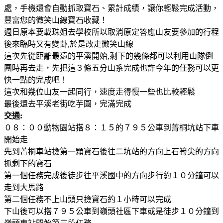
處，手機還會自動抓取寶石、累計成績，讓你輕鬆完成活動，
豐富您的微笑山線寶石收藏！
週日原本要載珠姐去學校所以取消原定答應山友要參加的行程
後來臨時又有變卦,於是改走微笑山線
這次先從距離最遠的平溪開始,剩下的幾條都可以利用山隊倒
團時再去走，先把這３條五分山系完成也許今年的任務可以更
快一點的完成吧！
這次和幾位山友一起同行，速度走得慢一些也比較輕鬆
最後還去平溪老街吃芋圓，完滿完成
交通:
０８：００動物園站搭８：１５的７９５公車到菁桐坑站下車
開始走
先到菁桐車站撿第一顆寶石後往二坑站的方向上石筍尖的方向
抓剩下的寶石
第一個任務完成後徒步往平溪國中的方向步行約１０分鐘可以
走到大馬路
第二個任務不上山頭只撿寶石約１小時可以完成
下山後可以搭７９５公車到嶺頭社區下車或是徒步１０分鐘到