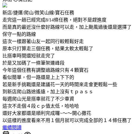
新店/捷運/爬山/微笑山線/寶石任務
走完這一趟已經完成8/14條任務，絕對不是趕進度
而是真的最近沒什麼好路線可以走，加上颱風過後還是選擇了
保守一點的路線
這次一樣跟著山友一起同行較輕鬆好走
原本只打算走三個任務，結果太軟太輕鬆了
比搭車時間還短就走完了
於是又加碼了一條筆架連峰段
今年這個任務有調整過路線只有４顆寶石
看似簡單，但一路還是上上下下的
若是新手挑戰還是建議花一天的時間來走會更輕鬆一些
到新店爬山路途遙遠，加上沒有ｔｐａｓｓ
每週爬山光是搭車就花了不少車資
這次不走個４段ｃｐ值太低，哈哈哈
還好大家都還是順利完成囉~～～開心撒花
以這樣的進度看來不用１個月就可以完成全部的１４條任務了
繼續閱讀