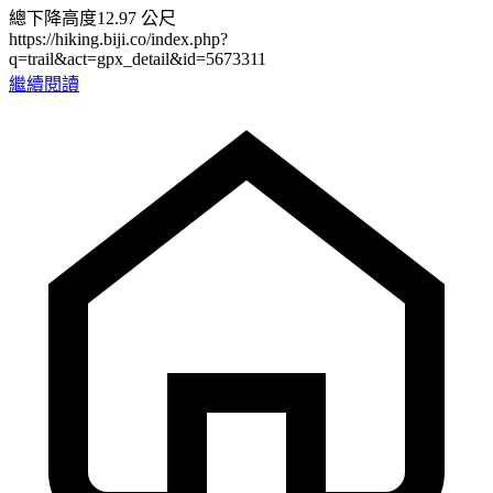
總下降高度12.97 公尺
https://hiking.biji.co/index.php?
q=trail&act=gpx_detail&id=5673311
繼續閱讀