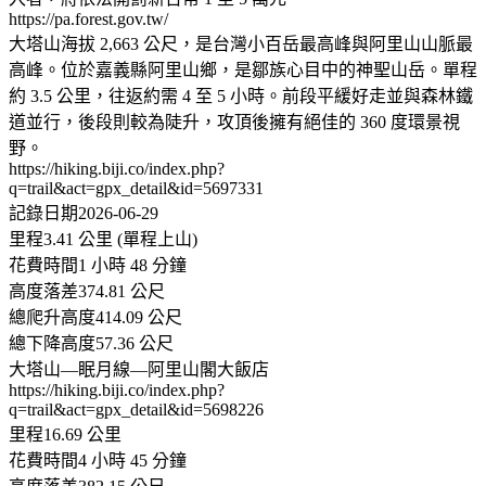
https://pa.forest.gov.tw/
大塔山海拔 2,663 公尺，是台灣小百岳最高峰與阿里山山脈最
高峰。位於嘉義縣阿里山鄉，是鄒族心目中的神聖山岳。單程
約 3.5 公里，往返約需 4 至 5 小時。前段平緩好走並與森林鐵
道並行，後段則較為陡升，攻頂後擁有絕佳的 360 度環景視
野。
https://hiking.biji.co/index.php?
q=trail&act=gpx_detail&id=5697331
記錄日期2026-06-29
里程3.41 公里 (單程上山)
花費時間1 小時 48 分鐘
高度落差374.81 公尺
總爬升高度414.09 公尺
總下降高度57.36 公尺
大塔山—眠月線—阿里山閣大飯店
https://hiking.biji.co/index.php?
q=trail&act=gpx_detail&id=5698226
里程16.69 公里
花費時間4 小時 45 分鐘