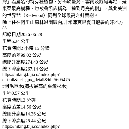
灣」為屬名的特有種植物，分佈於臺灣、雲南及緬甸等地，是
東亞最高樹種，也被魯凱族稱為「撞到月亮的樹」，與北美洲
的世界爺（Redwood）同列全球最高之針葉樹。
晚上住在阿里山森林遊園區內,非常涼爽是夏日避暑的好地方
^^
記錄日期2026-06-28
里程6.24 公里
花費時間2 小時 15 分鐘
高度落差99.02 公尺
總爬升高度274.40 公尺
總下降高度267.14 公尺
https://hiking.biji.co/index.php?
q=trail&act=gpx_detail&id=5695475
#阿毛巨木(海拔最高的臺灣杉木)
里程0.57 公里
花費時間13 分鐘
高度落差14.56 公尺
總爬升高度14.36 公尺
總下降高度28.44 公尺
https://hiking.biji.co/index.php?