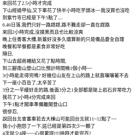
來回花了2.5小時才完成
下山經過甲仙,又下車花了快半小時吃芋頭冰~~我沒買也沒吃
到紫竹寺已經是下午5點了....
6.46日落,我們只好一路趕趕,路不難走卻一直在趕路
來回2小時完成,沒摸黑而且也比較涼爽
晚上住香客大樓,新蓋好沒多久還算新的只是備品要全自理
晚餐和早餐都是素食非常好吃
隔日,
下山去超商補給又花了點時間,
到三腳南山登山口比預計時間晚1個小時~~
3小時能走得完嗎? 好幾位山友在上山的路上就直嚷嚷著不去
下一座小百岳了,太辛苦了
3分之一平緩好走的路,後面3分之1全部都是陡上岩石非常吃力
我花了3小時4分完成來回
下午1點才開車準備離開登山口
很慘忍,
說回台北會塞車若去大棟山可能回台北就11~12點了~~
我小小抱怨了一下,這已經是第四次少一顆了
4次就少4座~~~心很累呀!!!!啥時才能完百?