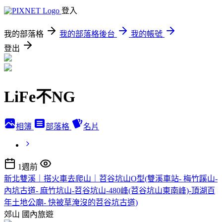
登入
我的部落格
我的部落格後台
我的帳號
登出
LiFe不NG
相簿
部落格
名片
1週前
新北雙溪｜搭火車去爬山｜苕谷坑山O型(雙溪車站- 梅竹蹊山-
內坑古道- 麻竹坑山-苕谷坑山-480峰(苕谷坑山東南峰)-頂湖百
年土地公廟- 快被草淹沒的苕谷坑古道)
郊山
國內旅遊