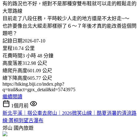
有的路況也不好，絕對不是那種穿雙布鞋就可以走的輕鬆走的
大眾路線
目前走了八段任務，平時較少人走的地方還是不太好走~～
也許要像台北大縱走那樣辦了６～７年後才真的能改善這個問
題吧？
記錄日期2026-07-10
里程10.74 公里
花費時間3 小時 48 分鐘
高度落差312.98 公尺
總爬升高度601.09 公尺
總下降高度605.77 公尺
https://hiking.biji.co/index.php?
q=trail&act=gpx_detail&id=5743975
繼續閱讀
1個月前
新北平溪｜搭公車去爬山｜2026微笑山線｜酷夏消暑的清涼路
線:菁桐到望古瀑布
郊山
國內旅遊