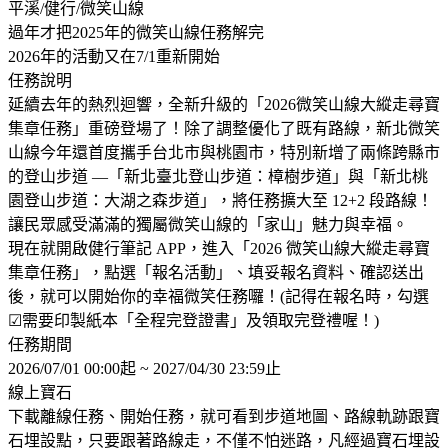
平溪/健行/微笑山線
過年才把2025年的微笑山線任務解完
2026年的活動又在7/1重新開始
任務說明
延續去年的熱烈迴響，全新升級的「2026微笑山線大縱走尋寶
集章任務」重磅登場了！除了調整優化了既有路線，新北微笑
山線今年還首度攜手台北市與桃園市，特別新增了兩條跨縣市
的登山步道 —「新北臺北登山步道：樟樹步道」與「新北桃
園登山步道：大湖之森步道」，將任務擴大至 12+2 段路線！
讓民眾感受滿滿的獨屬微笑山線的「家山」魅力與幸福。
現在就開啟健行筆記 APP，進入「2026 微笑山線大縱走尋寶
集章任務」，點選「報名活動」、填妥報名資料、確認送出
後，就可以開始你的幸福微笑任務囉！(記得在報名時，勾選
☑需要印製紙本「全程完登證書」及領取完登禮喔！)
任務期間
2026/07/01 00:00起 ~ 2027/04/30 23:59止
線上寶石
下載離線任務、開始任務，就可看到步道地圖、路線軌跡跟寶
石埋設點，只要跟著路線走，不僅不怕迷路，凡經過寶石埋設