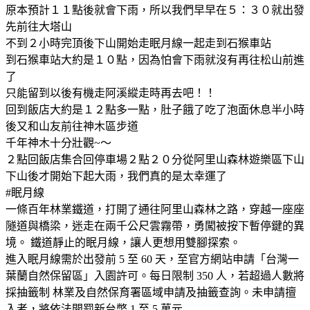
原本預計１１點後就會下雨，所以我們早早在５：３０就出發
先前往大塔山
不到２小時完頂後下山開始走眠月線一起走到石猴車站
到石猴車站大約是１０點，因為怕會下雨就沒有再往松山前進
了
只能留到以後有機走阿溪縱走時再去吧！！
回到飯店大約是１２點多一點，肚子餓了吃了泡面休息半小時
後又和山友前往神木區步道
千年神木十分壯觀~～
２點回飯店集合回停車場２點２０分從阿里山森林遊樂區下山
下山後才開始下起大雨，我們真的是太幸運了
#眠月線
一條百年林業鐵道，打開了通往阿里山森林之路，穿越一座座
隧道與橋梁，迷走在兩千公尺雲霧帶，勇闖被按下暫停鍵的異
境。 鐵道靜止的眠月線，讓人更想用雙腳探索。
進入眠月線需於出發前 5 至 60 天，至官方網站申請「台灣一
葉蘭自然保留區」入園許可。每日限制 350 人，若超過人數將
採抽籤制 林業及自然保育署區域申請及抽籤查詢。未申請擅
入者，將依法開罰新台幣 1 至 5 萬元