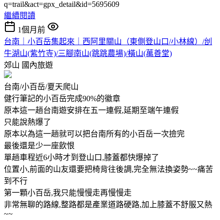
q=trail&act=gpx_detail&id=5695609
繼續閱讀
1個月前
台南｜小百岳集起來｜西阿里關山（東側登山口/小林線）/刣
牛湖山(紫竹寺)/三腳南山(跳跳農場)/橫山(萬善堂)
郊山
國內旅遊
台南/小百岳/夏天爬山
健行筆記的小百岳完成90%的徽章
原本這一趟台南遊安排在五一連假,延期至端午連假
只能說熱爆了
原本以為這一趟就可以把台南所有的小百岳一次撿完
最後還是少一座飲恨
單趟車程近6小時才到登山口,膝蓋都快爆掉了
位置小,前面的山友還要把椅背往後調,完全無法換姿勢~~痛苦
到不行
第一顆小百岳,我只能慢慢走再慢慢走
非常無聊的路線,整路都是產業道路硬路,加上膝蓋不舒服又熱
~~