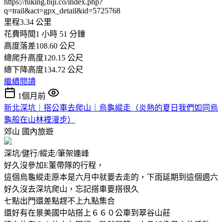
https://hiking.biji.co/index.php?
q=trail&act=gpx_detail&id=5725768
里程3.34 公里
花費時間1 小時 51 分鐘
高度落差108.60 公尺
總爬升高度120.15 公尺
總下降高度134.72 公尺
繼續閱讀
1個月前
新北深坑｜搭公車去爬山｜烏龜縱走（炎熱的夏日我們如同烏
龜般在山林裡漫步）
郊山
國內旅遊
深坑/健行/縱走/筆架連峰
好久沒參加E董帶隊的行程，
這個烏龜縱走原本是六月中就要去走的，下雨延期到這個週六
好久沒去深坑爬山，忘記搭車要搭很久
七點出門還差點趕不上九點集合
還好有在景美國中站搭上６６０公車到翠谷山莊