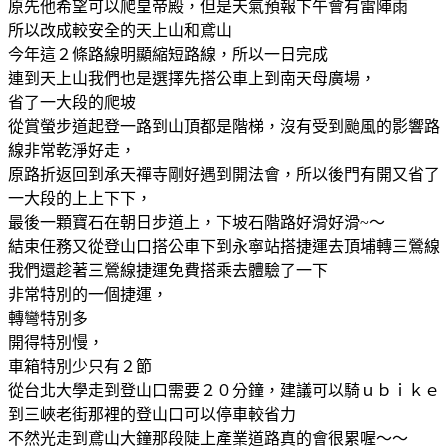
原先他希望可以爬皇帝殿，但是天氣預報下午會有雷陣雨
所以改成較安全的天上山和鳶山
今年這２條路線明顯縮短路線，所以一日完成
連到天上山我們也是選擇先搭公車上到南天母廣場，
省了一大段的爬坡
從賞螢步道起登一路到山頂都是階梯，沒有受到颱風的影響路
線非常乾淨好走，
原路折返回到承天禪寺剛好遇到開法會，所以後門有開又省了
一大段的上上下下，
最後一顆寶石在朝日步道上，下坡石階路好滑好滑~～
結束任務又從登山口搭公車下到永寧站搭捷運去頂埔轉三鶯線
我們還趁著三鶯線捷運免費搭乘去體驗了一下
非常特別的一個捷運，
轉彎特別多
開得特別慢，
車箱特別少只有２節
從台北大學走到登山口需要２０分鐘，建議可以騎ｕｂｉｋｅ
到三峽老街那裡的登山口可以停車較省力
不然光走到鳶山大鐘那段陡上產業道路真的會很累喔～～