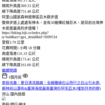
高度落差382.15 公尺
總爬升高度369.33 公尺
總下降高度751.48 公尺
阿里山國家森林遊樂區巨木群步道
整條步道上處處有神木，並有30幾棵紅檜巨木，是目前台灣神
木密度最高的步道喔！
https://hiking.biji.co/index.php?
q=trail&act=gpx_detail&id=5699534
里程3.79 公里
花費時間1 小時 18 分鐘
高度落差131.33 公尺
總爬升高度173.41 公尺
總下降高度161.60 公尺
繼續閱讀
1個月前
南投信義｜夏日清涼路線｜全線腰繞石山而行之石山引水道-
鹿林前山瀑布&臺灣海拔最高臺灣杉阿毛巨木(撞到月亮的樹)
郊山
國內旅遊
南投/健行/神木