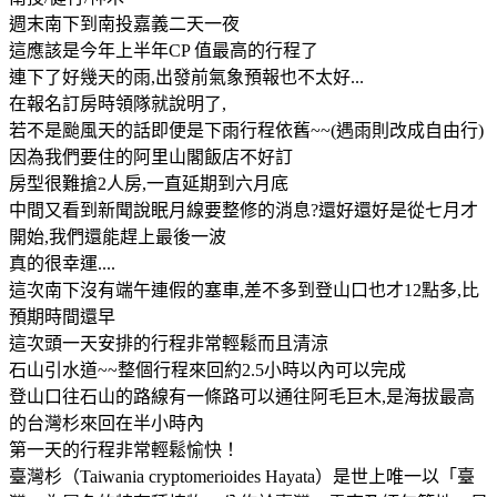
週末南下到南投嘉義二天一夜
這應該是今年上半年CP 值最高的行程了
連下了好幾天的雨,出發前氣象預報也不太好...
在報名訂房時領隊就說明了,
若不是颱風天的話即便是下雨行程依舊~~(遇雨則改成自由行)
因為我們要住的阿里山閣飯店不好訂
房型很難搶2人房,一直延期到六月底
中間又看到新聞說眠月線要整修的消息?還好還好是從七月才
開始,我們還能趕上最後一波
真的很幸運....
這次南下沒有端午連假的塞車,差不多到登山口也才12點多,比
預期時間還早
這次頭一天安排的行程非常輕鬆而且清涼
石山引水道~~整個行程來回約2.5小時以內可以完成
登山口往石山的路線有一條路可以通往阿毛巨木,是海拔最高
的台灣杉來回在半小時內
第一天的行程非常輕鬆愉快！
臺灣杉（Taiwania cryptomerioides Hayata）是世上唯一以「臺