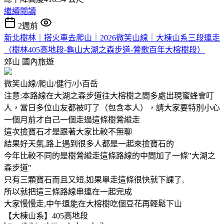
繼續閱讀
2週前
新北樹林｜搭火車去爬山｜2026微笑山線｜大棟山系三段連走
（樹林405高地段-龜山大湖之森步道-鶯歌百年大榕樹段）
郊山
國內旅遊
微笑山線/爬山/健行/小百岳
注意:本路線在大湖之森步道往大榕樹之間多處出現蜜蜂會叮
人，當日多位山友都被叮了（包含本人），請大家要特別小心
一個月前才自己一個走過這條樹鶯縱走
這次撿寶石才是跟著大家比較不無聊
結果好天氣,路上遇到很多人都是一起來撿寶石的
今年比較不同的是樹鶯縱走這條路線的中間加了一條"大湖之
森步道"
只有三顆寶石而且又短,如果單走這條很快就下課了,
所以就把這三條路線串連在一起完成
大家慢慢走,中午還能在大榕樹吃個豆花再輕鬆下山
【大棟山系】405高地段