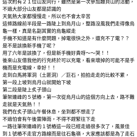
這次約有２１位山友同行，雖然是第一次參加趣貝山的活動，
不過大部分山友都是認識的
天氣熱大家都慢慢走，所以也不會太辛苦
這條路線前半段是一路陡上到烏月山，整路沒風我們走得像烏
龜一樣，真是名副其實的烏龜縱走
手機不知道是有什麼問題，掉電很快之外，還充不了電？？
是不是該換新手機了呢？
用了六年是該換了，但是新手機好貴呀～～哭！！
後來山友借我他的行充終於可以充電，看來壞掉的可能不是手
機而是充電線，幸好！！
走到白馬將軍洞（土匪洞）／巨石，拍拍走走的比較不累，
第一段上坡到烏月山就開始下坡
第二段是陡上炙子頭山
筆架連峰的５號樁，第一次從烏月山的這個方向上去，路不難
走就是天氣熱！！
我們在炙子頭山午餐休息，坐到都不想走了
不過怕會有午後雷陣雨，不得不趕緊往下走
一路往筆架連峰的１號樁這一段已經走過很多次了，風景佳
到１號樁不走官方路線而是往石龜嶺，大家應該都是為了走石