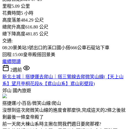
里程5.09 公里
花費時間5 小時
高度落差484.29 公尺
總爬升高度616.80 公尺
總下降高度481.85 公尺
交通:
08:20景美站3號出口的溪口國小搭666公車石碇站下車
回程:15:00皇帝殿搭回景美
繼續閱讀
2週前
新北土城｜搭捷運去爬山｜搭三鶯線去爬微笑山線(【天上山
系】望月亭桐花段&【鳶山山系】鳶山彩壁段)
郊山
國內旅遊
搭捷運/小百岳/微笑山線/爬山
沒想到這次爬微笑山線的進度會那麼快,完成這天的2條之後就
剩最後一條皇帝殿了
前一天爬大棟山系時主揪在問我們週日要爬那裡?