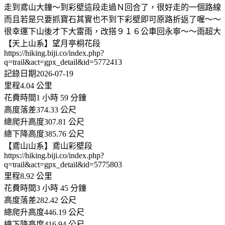
走到鳶山大鐘～到彩壁這段走過Ｎ回合了，很好走的一個路線
而且若是只要抓寶石其實也不到下彩壁即可原路折返了喔～～
很幸運下山後才下大雷雨，改搭９１６公車回永寧～～雨超大
【天上山系】望月亭桐花段
https://hiking.biji.co/index.php?
q=trail&act=gpx_detail&id=5772413
記錄日期2026-07-19
里程4.04 公里
花費時間1 小時 59 分鐘
高度落差374.33 公尺
總爬升高度307.81 公尺
總下降高度385.76 公尺
【鳶山山系】鳶山彩壁段
https://hiking.biji.co/index.php?
q=trail&act=gpx_detail&id=5775803
里程8.92 公里
花費時間3 小時 45 分鐘
高度落差282.42 公尺
總爬升高度446.19 公尺
總下降高度416.94 公尺