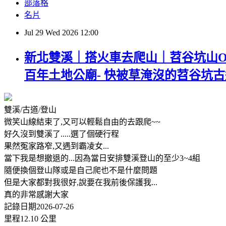
部落格
名片
Jul
29
Wed
2026
12:00
新北雙溪｜搭火車去爬山｜苕谷坑山O型(
百年土地公廟- 快被草淹沒的苕谷坑古
雙溪/古道/登山
微笑山線結束了,又可以輕鬆自由的去跟爬~~
好久沒到雙溪了.....選了個硬行程
果然冤家路窄,又遇到霸凌女...
當下我是想撤退的...因為當日安排雙溪登山的至少3~4組
隨便換個登山隊或是自己爬也不是什麼問題
但是大家都對我很好,說要在我前後保護我...
真的非常感謝大家
記錄日期2026-07-26
里程12.10 公里