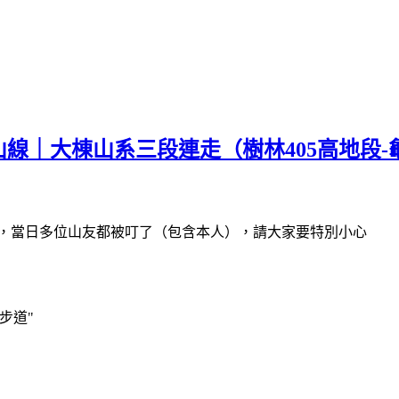
山線｜大棟山系三段連走（樹林405高地段
人，當日多位山友都被叮了（包含本人），請大家要特別小心
步道"