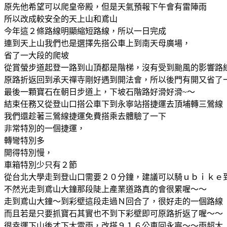
原先他希望可以爬皇帝殿，但是天氣預報下午會有雷陣雨
所以改成較安全的天上山和鳶山
今年這２條路線明顯縮短路線，所以一日完成
連到天上山我們也是選擇先搭公車上到南天母廣場，
省了一大段的爬坡
從賞螢步道起登一路到山頂都是階梯，沒有受到颱風的影響路
原路折返回到承天禪寺剛好遇到開法會，所以後門有開又省了
最後一顆寶石在朝日步道上，下坡石階路好滑好滑~～
結束任務又從登山口搭公車下到永寧站搭捷運去頂埔轉三鶯線
我們還趁著三鶯線捷運免費搭乘去體驗了一下
非常特別的一個捷運，
轉彎特別多
開得特別慢，
車箱特別少只有２節
從台北大學走到登山口需要２０分鐘，建議可以騎ｕｂｉｋｅ
不然光走到鳶山大鐘那段陡上產業道路真的會很累喔～～
走到鳶山大鐘～到彩壁這段走過Ｎ回合了，很好走的一個路線
而且若是只要抓寶石其實也不到下彩壁即可原路折返了喔～～
很幸運下山後才下大雷雨，改搭９１６公車回永寧～～雨超大