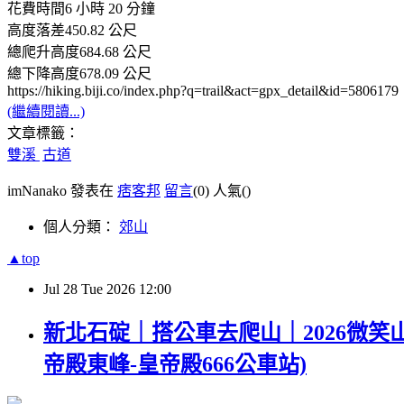
花費時間6 小時 20 分鐘
高度落差450.82 公尺
總爬升高度684.68 公尺
總下降高度678.09 公尺
https://hiking.biji.co/index.php?q=trail&act=gpx_detail&id=5806179
(繼續閱讀...)
文章標籤：
雙溪
古道
imNanako 發表在
痞客邦
留言
(0)
人氣(
)
個人分類：
郊山
▲top
Jul
28
Tue
2026
12:00
新北石碇｜搭公車去爬山｜2026微笑山
帝殿東峰-皇帝殿666公車站)