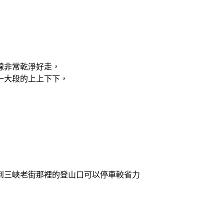
線非常乾淨好走，
一大段的上上下下，
到三峽老街那裡的登山口可以停車較省力