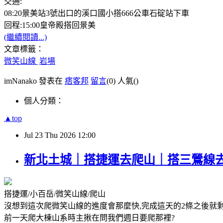
交通:
08:20景美站3號出口的溪口國小搭666公車石碇站下車
回程:15:00皇帝殿搭回景美
(繼續閱讀...)
文章標籤：
微笑山線
岩場
imNanako 發表在
痞客邦
留言
(0)
人氣(
)
個人分類：
▲top
Jul
23
Thu
2026
12:00
新北土城｜搭捷運去爬山｜搭三鶯線去
搭捷運/小百岳/微笑山線/爬山
沒想到這次爬微笑山線的進度會那麼快,完成這天的2條之後就
前一天爬大棟山系時主揪在問我們週日要爬那裡?