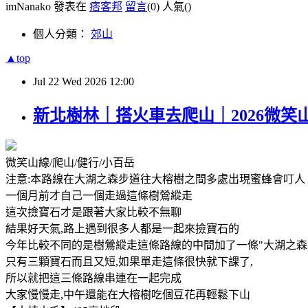
imNanako 發表在
痞客邦
留言
(0)
人氣(
)
個人分類：
郊山
▲top
Jul
22
Wed
2026
12:00
新北樹林｜搭火車去爬山｜2026微笑
微笑山線/爬山/健行/小百岳
注意:本路線在大湖之森步道往大榕樹之間多處出現蜜蜂會叮
一個月前才自己一個走過這條樹鶯縱走
這次撿寶石才是跟著大家比較不無聊
結果好天氣,路上遇到很多人都是一起來撿寶石的
今年比較不同的是樹鶯縱走這條路線的中間加了一條"大湖之森
只有三顆寶石而且又短,如果單走這條很快就下課了,
所以就把這三條路線串連在一起完成
大家慢慢走,中午還能在大榕樹吃個豆花再輕鬆下山