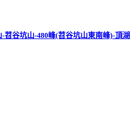
苕谷坑山-480峰(苕谷坑山東南峰)-頂湖