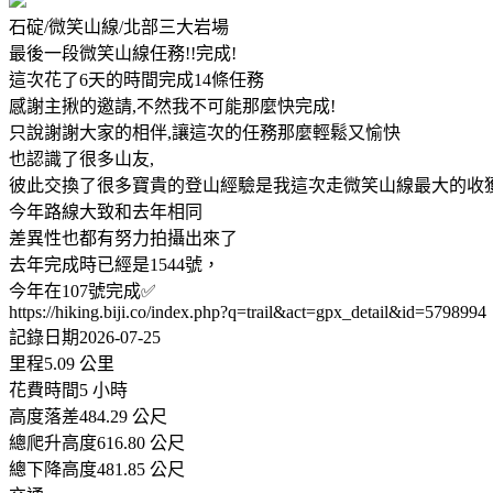
石碇/微笑山線/北部三大岩場
最後一段微笑山線任務!!完成!
這次花了6天的時間完成14條任務
感謝主揪的邀請,不然我不可能那麼快完成!
只說謝謝大家的相伴,讓這次的任務那麼輕鬆又愉快
也認識了很多山友,
彼此交換了很多寶貴的登山經驗是我這次走微笑山線最大的收
今年路線大致和去年相同
差異性也都有努力拍攝出來了
去年完成時已經是1544號，
今年在107號完成✅
https://hiking.biji.co/index.php?q=trail&act=gpx_detail&id=5798994
記錄日期2026-07-25
里程5.09 公里
花費時間5 小時
高度落差484.29 公尺
總爬升高度616.80 公尺
總下降高度481.85 公尺