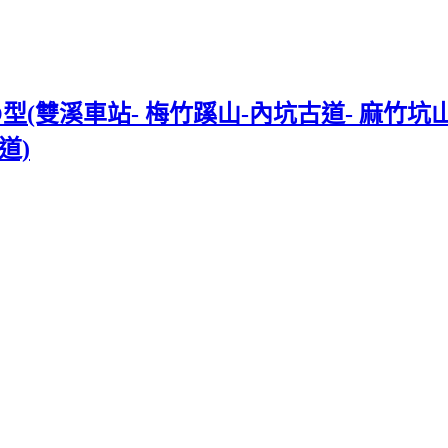
雙溪車站- 梅竹蹊山-內坑古道- 麻竹坑山-
道)