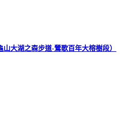
-龜山大湖之森步道-鶯歌百年大榕樹段）