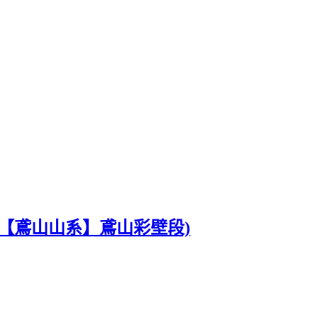
【鳶山山系】鳶山彩壁段)