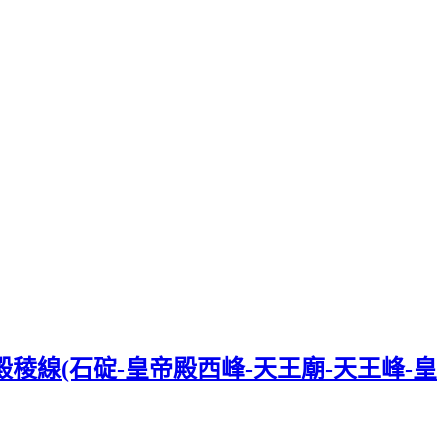
殿稜線(石碇-皇帝殿西峰-天王廟-天王峰-皇