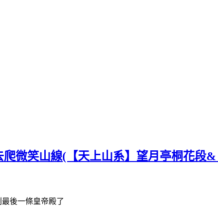
爬微笑山線(【天上山系】望月亭桐花段&
剩最後一條皇帝殿了